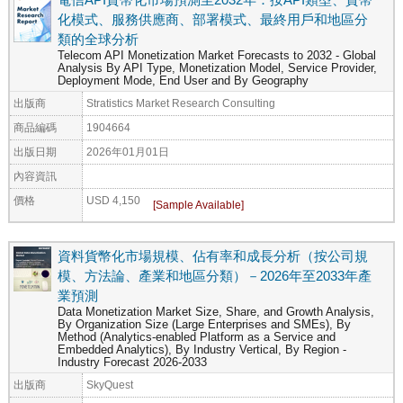
化模式、服務供應商、部署模式、最終用戶和地區分
類的全球分析
Telecom API Monetization Market Forecasts to 2032 - Global
Analysis By API Type, Monetization Model, Service Provider,
Deployment Mode, End User and By Geography
出版商
Stratistics Market Research Consulting
商品編碼
1904664
出版日期
2026年01月01日
內容資訊
價格
USD 4,150
資料貨幣化市場規模、佔有率和成長分析（按公司規
模、方法論、產業和地區分類）－2026年至2033年產
業預測
Data Monetization Market Size, Share, and Growth Analysis,
By Organization Size (Large Enterprises and SMEs), By
Method (Analytics-enabled Platform as a Service and
Embedded Analytics), By Industry Vertical, By Region -
Industry Forecast 2026-2033
出版商
SkyQuest