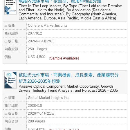
環路內光纖市場：按類型、應用和地區分類
Fiber In The Loop Market, By Type (Fiber Laid to the Premise
and Fiber Laid to the Node), By Application (Residential,
Commercial and Industrial), By Geography (North America,
Latin America, Europe, Asia Pacific, Middle East & Africa)
出版商
Coherent Market Insights
商品編碼
2077912
出版日期
2026年04月29日
內容資訊
250+ Pages
價格
USD 4,500
被動光元件市場：商業機會、成長要素、產業趨勢分
析及2026-2035年預測
Passive Optical Component Market Opportunity, Growth
Drivers, Industry Trend Analysis, and Forecast 2026 - 2035
出版商
Global Market Insights Inc.
商品編碼
2038418
出版日期
2026年04月21日
內容資訊
280 Pages
價格
USD 4,850