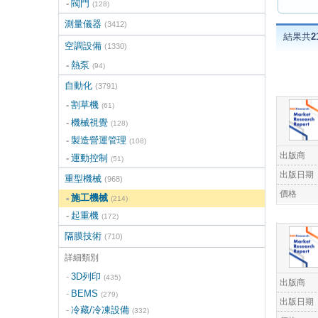
閥門
(128)
測量儀器
(3412)
結果共
2
空調設備
(1330)
熱泵
(94)
自動化
(3791)
割草機
(61)
機械視覺
(128)
製造營運管理
(108)
出版商
運動控制
(51)
出版日期
重型機械
(968)
價格
施工機械
(214)
起重機
(172)
隔膜技術
(710)
詳細類別
3D列印
(435)
出版商
BEMS
(279)
出版日期
冷藏/冷凍設備
(332)