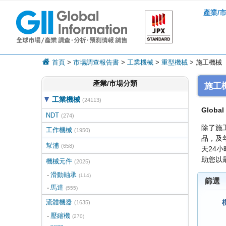
產業/
首頁
>
市場調查報告書
>
工業機械
>
重型機械
> 施工機械
產業/市場分類
施工
工業機械
(24113)
Global 
NDT
(274)
除了施
工作機械
(1950)
品，及
幫浦
(658)
天24
助您以
機械元件
(2025)
滑動軸承
(114)
篩選
馬達
(555)
流體機器
(1635)
壓縮機
(270)