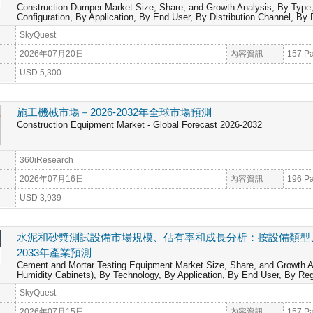
Construction Dumper Market Size, Share, and Growth Analysis, By Type,
Configuration, By Application, By End User, By Distribution Channel, By
SkyQuest
2026年07月20日
內容資訊
157 P
USD 5,300
施工機械市場－2026-2032年全球市場預測
Construction Equipment Market - Global Forecast 2026-2032
360iResearch
2026年07月16日
內容資訊
196 P
USD 3,939
水泥和砂漿測試設備市場規模、佔有率和成長分析：按設備類型、
2033年產業預測
Cement and Mortar Testing Equipment Market Size, Share, and Growth 
Humidity Cabinets), By Technology, By Application, By End User, By Reg
SkyQuest
2026年07月15日
內容資訊
157 P