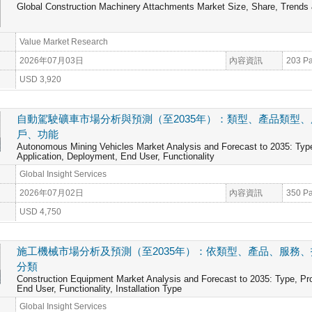
Global Construction Machinery Attachments Market Size, Share, Trends
Value Market Research
2026年07月03日
內容資訊
203 P
USD 3,920
自動駕駛礦車市場分析與預測（至2035年）：類型、產品類型
戶、功能
Autonomous Mining Vehicles Market Analysis and Forecast to 2035: Typ
Application, Deployment, End User, Functionality
Global Insight Services
2026年07月02日
內容資訊
350 P
USD 4,750
施工機械市場分析及預測（至2035年）：依類型、產品、服務
分類
Construction Equipment Market Analysis and Forecast to 2035: Type, Pr
End User, Functionality, Installation Type
Global Insight Services