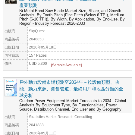
產業預測
Bi-Metal Band Saw Blade Market Size, Share, and Growth
Analysis, By Tooth Pitch (Fine Pitch (Below 6 TPI), Medium
Pitch (6-10 TPI)), By Width, By Application, By End-Use, By
Region - Industry Forecast 2026-2033
出版商
SkyQuest
商品編碼
2048853
出版日期
2026年05月18日
內容資訊
157 Pages
價格
USD 5,300
戶外動力設備市場預測至2034年－按設備類型、功
能、動力來源、銷售管道、最終用戶和地區分類的全
球分析
Outdoor Power Equipment Market Forecasts to 2034 - Global
Analysis By Equipment Type, By Functionalities, Power
Source, Distribution Channel, End User and By Geography
出版商
Stratistics Market Research Consulting
商品編碼
2041888
出版日期
2026年05月11日