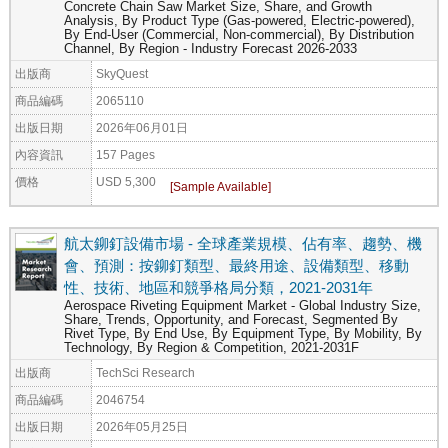
Concrete Chain Saw Market Size, Share, and Growth
Analysis, By Product Type (Gas-powered, Electric-powered),
By End-User (Commercial, Non-commercial), By Distribution
Channel, By Region - Industry Forecast 2026-2033
出版商
SkyQuest
商品編碼
2065110
出版日期
2026年06月01日
內容資訊
157 Pages
價格
USD 5,300
航太鉚釘設備市場 - 全球產業規模、佔有率、趨勢、機
會、預測：按鉚釘類型、最終用途、設備類型、移動
性、技術、地區和競爭格局分類，2021-2031年
Aerospace Riveting Equipment Market - Global Industry Size,
Share, Trends, Opportunity, and Forecast, Segmented By
Rivet Type, By End Use, By Equipment Type, By Mobility, By
Technology, By Region & Competition, 2021-2031F
出版商
TechSci Research
商品編碼
2046754
出版日期
2026年05月25日