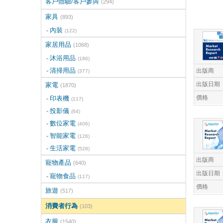
客戶體驗/客戶參與
(294)
家具
(893)
內裝
(122)
家居用品
(1068)
沐浴用品
(186)
出版商
清掃用品
(377)
出版日期
家電
(1870)
價格
印表機
(117)
投影儀
(64)
數位家電
(406)
智能家電
(126)
生活家電
(528)
出版商
寵物產品
(640)
出版日期
寵物食品
(117)
價格
旅遊
(517)
消費者行為
(103)
衣服
(1540)