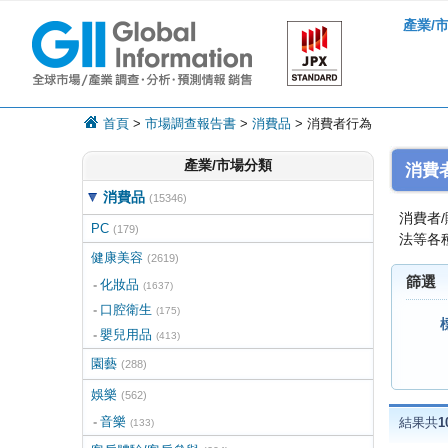
產業/
首頁
>
市場調查報告書
>
消費品
> 消費者行為
產業/市場分類
消費
消費品
(15346)
消費者
PC
(179)
法等各
健康美容
(2619)
篩選
化妝品
(1637)
口腔衛生
(175)
嬰兒用品
(413)
園藝
(288)
娛樂
(562)
音樂
結果共
1
(133)