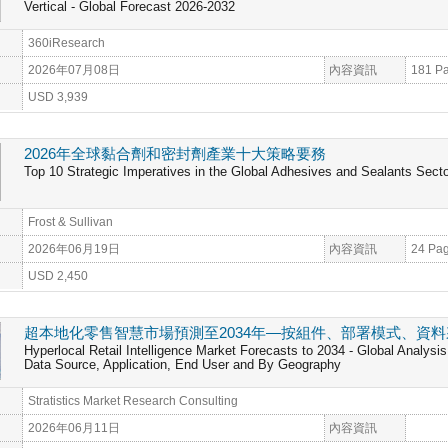
Vertical - Global Forecast 2026-2032
360iResearch
2026年07月08日
內容資訊
181 P
USD 3,939
2026年全球黏合劑和密封劑產業十大策略要務
Top 10 Strategic Imperatives in the Global Adhesives and Sealants Secto
Frost & Sullivan
2026年06月19日
內容資訊
24 Pa
USD 2,450
超本地化零售智慧市場預測至2034年—按組件、部署模式、資
Hyperlocal Retail Intelligence Market Forecasts to 2034 - Global Analy
Data Source, Application, End User and By Geography
Stratistics Market Research Consulting
2026年06月11日
內容資訊