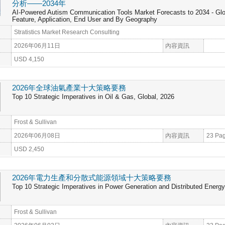
分析——2034年
AI-Powered Autism Communication Tools Market Forecasts to 2034 - Glo
Feature, Application, End User and By Geography
Stratistics Market Research Consulting
2026年06月11日
內容資訊
USD 4,150
2026年全球油氣產業十大策略要務
Top 10 Strategic Imperatives in Oil & Gas, Global, 2026
Frost & Sullivan
2026年06月08日
內容資訊
23 Pa
USD 2,450
2026年電力生產和分散式能源領域十大策略要務
Top 10 Strategic Imperatives in Power Generation and Distributed Energy
Frost & Sullivan