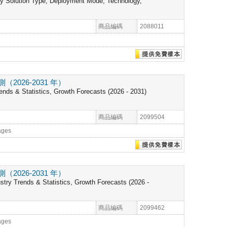
 By Solution Type, Deployment Mode, Technology,
商品編碼
2088011
26-2031 年）
ends & Statistics, Growth Forecasts (2026 - 2031)
商品編碼
2099504
ages
26-2031 年）
stry Trends & Statistics, Growth Forecasts (2026 -
商品編碼
2099462
ages