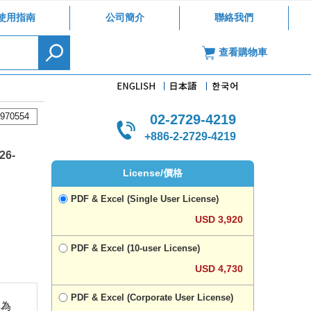
使用指南
公司簡介
聯絡我們
查看購物車
970554
02-2729-4219
+886-2-2729-4219
26-
License/價格
PDF & Excel (Single User License)
USD 3,920
PDF & Excel (10-user License)
USD 4,730
PDF & Excel (Corporate User License)
率為