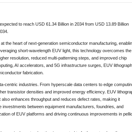
 expected to reach USD 61.34 Billion in 2034 from USD 13.89 Billion
2034.
 at the heart of next-generation semiconductor manufacturing, enabli
veraging short-wavelength EUV light, this technology overcomes the
 higher resolution, reduced multi-patterning steps, and improved chip
ting, AI accelerators, and 5G infrastructure surges, EUV lithograp
conductor fabrication.
data-centric industries. From hyperscale data centers to edge computi
igher transistor densities and improved energy efficiency. EUV lithogr
 also enhances throughput and reduces defect rates, making it
ive investments between equipment manufacturers, foundries, and
zation of EUV platforms and driving continuous improvements in pelli