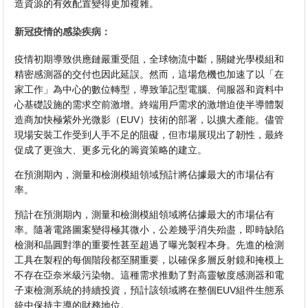
造資源的有效配置變得更加複雜。
新冠疫情的感染疾病：
疫情初期導致供應鏈嚴重受阻，全球物流中斷，關鍵光學模組和
精密感測器的交付也因此延誤。然而，這場危機也加速了以「在
家工作」為中心的數位轉型，導致筆記型電腦、伺服器和資料中
心基礎設施的需求空前激增。終端用戶需求的激增迫使半導體製
造商加快極紫外光微影（EUV）技術的部署，以擴大產能。儘管
現場安裝工作受到人手不足的阻礙，但市場展現出了韌性，最終
促成了更強大、更多元化的籌資策略的建立。
在預測期內，測量和檢測模組領域預計將佔據最大的市場佔有
率。
預計在預測期內，測量和檢測模組領域將佔據最大的市場佔有
率。隨著電路圖案變得極其微小，公差幾乎消失殆盡，即時缺陷
檢測和晶圓對準的重要性甚至超過了曝光製程本身。先進的檢測
工具在製程的每個階段都至關重要，以確保多層反射鏡和掩模上
不存在亞奈米級污染物。這種需求推動了對高靈敏度感測器和電
子束檢測系統的持續投資，預計該領域將在整個EUV組件生態系
統中保持主導的財務地位。