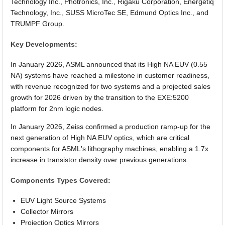
Technology Inc., Photronics, Inc., Rigaku Corporation, Energetiq
Technology, Inc., SUSS MicroTec SE, Edmund Optics Inc., and
TRUMPF Group.
Key Developments:
In January 2026, ASML announced that its High NA EUV (0.55
NA) systems have reached a milestone in customer readiness,
with revenue recognized for two systems and a projected sales
growth for 2026 driven by the transition to the EXE:5200
platform for 2nm logic nodes.
In January 2026, Zeiss confirmed a production ramp-up for the
next generation of High NA EUV optics, which are critical
components for ASML's lithography machines, enabling a 1.7x
increase in transistor density over previous generations.
Components Types Covered:
EUV Light Source Systems
Collector Mirrors
Projection Optics Mirrors