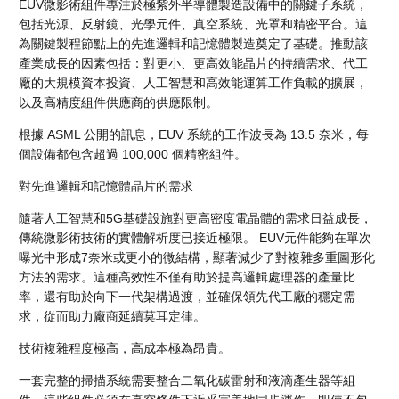
EUV微影術組件專注於極紫外半導體製造設備中的關鍵子系統，
包括光源、反射鏡、光學元件、真空系統、光罩和精密平台。這
為關鍵製程節點上的先進邏輯和記憶體製造奠定了基礎。推動該
產業成長的因素包括：對更小、更高效能晶片的持續需求、代工
廠的大規模資本投資、人工智慧和高效能運算工作負載的擴展，
以及高精度組件供應商的供應限制。
根據 ASML 公開的訊息，EUV 系統的工作波長為 13.5 奈米，每
個設備都包含超過 100,000 個精密組件。
對先進邏輯和記憶體晶片的需求
隨著人工智慧和5G基礎設施對更高密度電晶體的需求日益成長，
傳統微影術技術的實體解析度已接近極限。 EUV元件能夠在單次
曝光中形成7奈米或更小的微結構，顯著減少了對複雜多重圖形化
方法的需求。這種高效性不僅有助於提高邏輯處理器的產量比
率，還有助於向下一代架構過渡，並確保領先代工廠的穩定需
求，從而助力廠商延續莫耳定律。
技術複雜程度極高，高成本極為昂貴。
一套完整的掃描系統需要整合二氧化碳雷射和液滴產生器等組