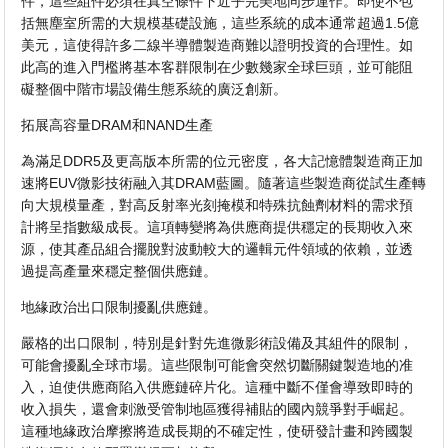
件，這些組件必須在真空條件下近乎完美地同步運作。即使不包
括無塵室所需的大規模基礎設施，這些系統的成本通常超過1.5億
美元，這使得許多二線半導體製造商難以證明投資的合理性。如
此高的進入門檻將基本客群限制在少數幾家全球巨頭，並可能阻
礙整個中階市場設備生態系統的廣泛創新。
拓展高容量DRAM和NAND生產
為滿足DDR5及更高版本所需的位元密度，各大記憶體製造商正加
速將EUV微影技術融入其DRAM藍圖。隨著這些製造商從試生產轉
向大規模量產，對高反射率光刻掩模和特殊抗蝕劑材料的需求預
計將呈指數級成長。這項轉變將為供應商提供穩定的長期收入來
源，使其產品組合擺脫對波動較大的邏輯元件領域的依賴，並透
過提高產量來穩定整個供應鏈。
地緣政治出口限制擾亂供應鏈。
嚴格的出口限制，特別是針對先進微影術設備及其組件的限制，
可能會擾亂全球市場。這些限制可能會突然切斷關鍵製造地的准
入，迫使供應商陷入供應鏈碎片化。這種中斷不僅會導致即時的
收入損失，還會刺激受管制地區獲得補貼的國內競爭對手崛起。
這種地緣政治摩擦將造成長期的不確定性，使研發計畫和跨國製