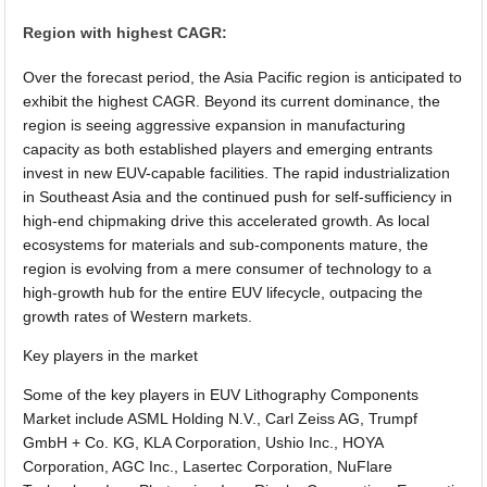
Region with highest CAGR:
Over the forecast period, the Asia Pacific region is anticipated to
exhibit the highest CAGR. Beyond its current dominance, the
region is seeing aggressive expansion in manufacturing
capacity as both established players and emerging entrants
invest in new EUV-capable facilities. The rapid industrialization
in Southeast Asia and the continued push for self-sufficiency in
high-end chipmaking drive this accelerated growth. As local
ecosystems for materials and sub-components mature, the
region is evolving from a mere consumer of technology to a
high-growth hub for the entire EUV lifecycle, outpacing the
growth rates of Western markets.
Key players in the market
Some of the key players in EUV Lithography Components
Market include ASML Holding N.V., Carl Zeiss AG, Trumpf
GmbH + Co. KG, KLA Corporation, Ushio Inc., HOYA
Corporation, AGC Inc., Lasertec Corporation, NuFlare