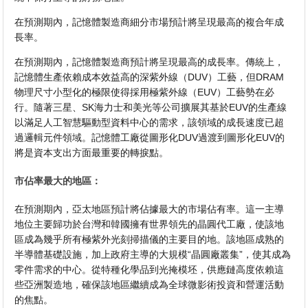
在預測期內，記憶體製造商細分市場預計將呈現最高的複合年成
長率。
在預測期內，記憶體製造商預計將呈現最高的成長率。傳統上，
記憶體生產依賴成本效益高的深紫外線（DUV）工藝，但DRAM
物理尺寸小型化的極限使得採用極紫外線（EUV）工藝勢在必
行。隨著三星、SK海力士和美光等公司擴展其基於EUV的生產線
以滿足人工智慧驅動型資料中心的需求，該領域的成長速度已超
過邏輯元件領域。記憶體工廠從圖形化DUV過渡到圖形化EUV的
將是資本支出方面最重要的轉捩點。
市佔率最大的地區：
在預測期內，亞太地區預計將佔據最大的市場佔有率。這一主導
地位主要歸功於台灣和韓國擁有世界領先的晶圓代工廠，使該地
區成為幾乎所有極紫外光刻掃描儀的主要目的地。該地區成熟的
半導體基礎設施，加上政府主導的大規模“晶圓廠叢集”，使其成為
零件需求的中心。從特種化學品到光掩模坯，供應鏈高度依賴這
些亞洲製造地，確保該地區繼續成為全球微影術投資和營運活動
的焦點。