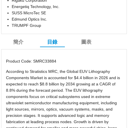
Rigaku Corporation
Energetiq Technology, Inc.
SUSS MicroTec SE
Edmund Optics Inc.
TRUMPF Group
簡介
目錄
圖表
Product Code: SMRC33884
According to Stratistics MRC, the Global EUV Lithography
Components Market is accounted for $4.4 billion in 2026 and is
expected to reach $8.8 billion by 2034 growing at a CAGR of
8.8% during the forecast period. The EUV lithography
components focus on critical subsystems used in extreme
ultraviolet semiconductor manufacturing equipment, including
light sources, mirrors, optics, vacuum systems, masks, and
precision stages. It supports advanced logic and memory
fabrication at leading process nodes. Growth is driven by
continued demand for smaller and more powerful chips, large