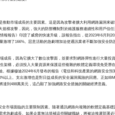
是推動市場成長的主要因素。這是因為攻擊者擴大利用網路漏洞來破
大規模攻擊，因此，強大的防禦機制對於維護服務連續性和用戶信任
脅情報報告》印證了威脅的快速升級，該報告指出，從2023年6月到20
流量激增了166%。惡意活動的急劇增加迫使通訊業者不斷加強安全防
。
市場成長，因為它擴大了數位攻擊面，並要求對網路彈性進行大量投
原生架構，必須投入大量資源來保護這些複雜的軟體定義環境免受潛
。根據穆迪2024年6月發布的報告《電信和科技產業的網路安全預
0%以上。支出激增也是對日益成長的安全漏洞風險的回應。正如IB
計將達到488萬美元，這凸顯了加強網路安全措施的關鍵經濟意義。
路安全市場面臨的主要限制因素。隨著通訊網路向複雜的軟體定義基礎
需求急劇成長。如果企業無法填補這些關鍵職缺，將被迫推遲部署必