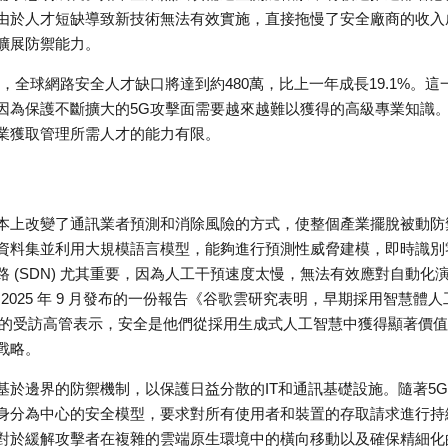
由於人才短缺導致新技術無法有效實施，直接拖慢了安全廠商的收入
擴展防禦能力。
稱，全球網路安全人才缺口將達到約480萬，比上一年成長19.1%。這
因為保護不斷擴大的5G攻擊面需要越來越難以獲得的高級專業知識
業獲取管理所需人才的能力有限。
本上改變了通訊業者預測和消除風險的方式，使整個產業擺脫被動防
資料集並利用大規模語言模型，能夠進行預測性威脅建模，即時識別
 (SDN) 尤其重要，因為人工干預速度太慢，無法有效應對自動化
 2025 年 9 月發布的一份報告《谷歌雲研究表明，早期採用智慧體人
 的受訪高管表示，安全是他們從採用生成式人工智慧中獲得顯著價
戰略。
於邊界的防禦機制，以保護日益分散的IT和通訊基礎設施。隨著5
身分為中心的安全模型，要求對所有使用者和裝置的存取請求進行持
對於緩解攻擊者在複雜的雲端原生環境中的橫向移動以及確保精細化