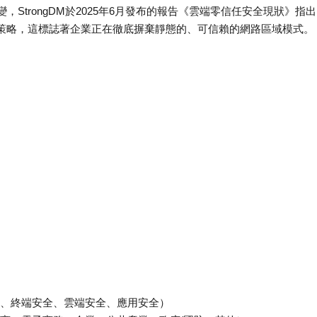
StrongDM於2025年6月發布的報告《雲端零信任安全現狀》指
任策略，這標誌著企業正在徹底摒棄靜態的、可信賴的網路區域模式。
、終端安全、雲端安全、應用安全）