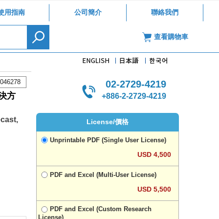
使用指南
公司簡介
聯絡我們
查看購物車
046278
02-2729-4219
決方
+886-2-2729-4219
cast,
License/價格
Unprintable PDF (Single User License)
USD 4,500
PDF and Excel (Multi-User License)
USD 5,500
PDF and Excel (Custom Research
License)