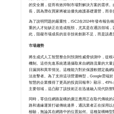
的安全層，從而有效抑制市場對解決方案的需求。
長，因為潛在買家將被迫優先維護基礎運營，而非
為了說明問題的嚴重性，ISC2在2024年發布報告
重的人才短缺正在造成瓶頸，尤其是在通訊領域，
此，阻礙市場成長的並非技術創新不足，而是該產
市場趨勢
將生成式人工智慧整合到預測性威脅偵測中，從根
機制。這些先進系統透過攝取來自網路流量的大量
日漏洞和異常情況。這種能力對於保護軟體定義網路
法攻擊者。為了支持這項營運轉型，Google雲端於
智慧的企業獲得了更高的投資回報率》顯示，49%
主要領域，這凸顯了該技術正在迅速融入現代防禦
同時，零信任網路架構的廣泛應用正在取代傳統的基
路和邊緣運算打破傳統邊界，通訊業者正在採用以
檢驗，無論其在網路中的位置如何。這種架構轉型