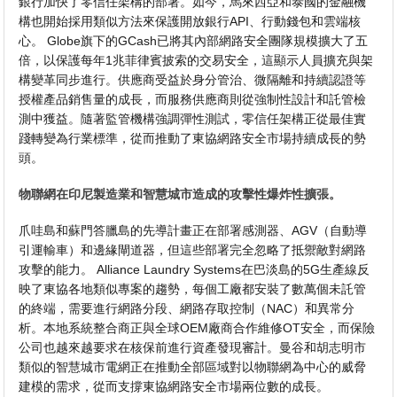
銀行加快了零信任架構的部署。如今，馬來西亞和泰國的金融機
構也開始採用類似方法來保護開放銀行API、行動錢包和雲端核
心。 Globe旗下的GCash已將其內部網路安全團隊規模擴大了五
倍，以保護每年1兆菲律賓披索的交易安全，這顯示人員擴充與架
構變革同步進行。供應商受益於身分管治、微隔離和持續認證等
授權產品銷售量的成長，而服務供應商則從強制性設計和託管檢
測中獲益。隨著監管機構強調彈性測試，零信任架構正從最佳實
踐轉變為行業標準，從而推動了東協網路安全市場持續成長的勢
頭。
物聯網在印尼製造業和智慧城市造成的攻擊性爆炸性擴張。
爪哇島和蘇門答臘島的先導計畫正在部署感測器、AGV（自動導
引運輸車）和邊緣閘道器，但這些部署完全忽略了抵禦敵對網路
攻擊的能力。 Alliance Laundry Systems在巴淡島的5G生產線反
映了東協各地類似專案的趨勢，每個工廠都安裝了數萬個未託管
的終端，需要進行網路分段、網路存取控制（NAC）和異常分
析。本地系統整合商正與全球OEM廠商合作維修OT安全，而保險
公司也越來越要求在核保前進行資產發現審計。曼谷和胡志明市
類似的智慧城市電網正在推動全部區域對以物聯網為中心的威脅
建模的需求，從而支撐東協網路安全市場兩位數的成長。