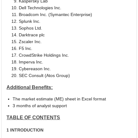
Kaspersky Lab
Dell Technologies Inc.
Broadcom Inc. (Symantec Enterprise)
Splunk Inc.
Sophos Ltd.
Darktrace plc
Zscaler Inc.
F5 Inc.
CrowdStrike Holdings Inc.
Imperva Inc.
Cybereason Inc.
SEC Consult (Atos Group)
Additional Benefits:
The market estimate (ME) sheet in Excel format
3 months of analyst support
TABLE OF CONTENTS
1 INTRODUCTION