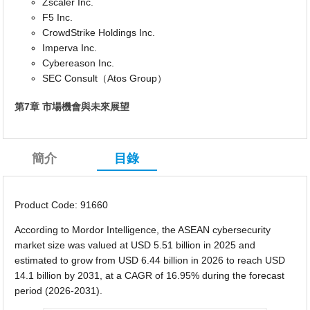
Zscaler Inc.
F5 Inc.
CrowdStrike Holdings Inc.
Imperva Inc.
Cybereason Inc.
SEC Consult（Atos Group）
第7章 市場機會與未來展望
簡介
目錄
Product Code: 91660
According to Mordor Intelligence, the ASEAN cybersecurity
market size was valued at USD 5.51 billion in 2025 and
estimated to grow from USD 6.44 billion in 2026 to reach USD
14.1 billion by 2031, at a CAGR of 16.95% during the forecast
period (2026-2031).