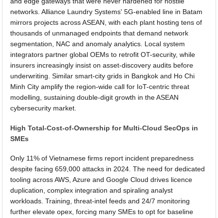
and edge gateways that were never hardened for hostile
networks. Alliance Laundry Systems' 5G-enabled line in Batam
mirrors projects across ASEAN, with each plant hosting tens of
thousands of unmanaged endpoints that demand network
segmentation, NAC and anomaly analytics. Local system
integrators partner global OEMs to retrofit OT-security, while
insurers increasingly insist on asset-discovery audits before
underwriting. Similar smart-city grids in Bangkok and Ho Chi
Minh City amplify the region-wide call for IoT-centric threat
modelling, sustaining double-digit growth in the ASEAN
cybersecurity market.
High Total-Cost-of-Ownership for Multi-Cloud SecOps in
SMEs
Only 11% of Vietnamese firms report incident preparedness
despite facing 659,000 attacks in 2024. The need for dedicated
tooling across AWS, Azure and Google Cloud drives licence
duplication, complex integration and spiraling analyst
workloads. Training, threat-intel feeds and 24/7 monitoring
further elevate opex, forcing many SMEs to opt for baseline