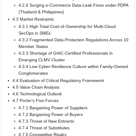
4.2.6 Surging e-Commerce Data-Leak Fines under PDPA
(Thailand & Philippines)
4.3 Market Restraints
4.3.1 High Total-Cost-of-Ownership for Multi-Cloud
SecOps in SMEs
4.3.2 Fragmented Data-Protection Regulations Across 10
Member States
4.3.3 Shortage of GIAC-Certified Professionals in
Emerging CLMV Cluster
4.3.4 Low Cyber-Resilience Culture within Family-Owned
Conglomerates
4.4 Evaluation of Critical Regulatory Framework
4.5 Value Chain Analysis
4.6 Technological Outlook
4.7 Porter's Five Forces
4.7.1 Bargaining Power of Suppliers
4.7.2 Bargaining Power of Buyers
4.7.3 Threat of New Entrants
4.7.4 Threat of Substitutes
4.7.5 Competitive Rivalry