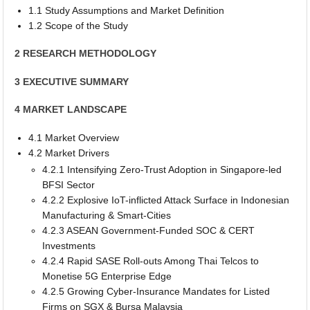
1.1 Study Assumptions and Market Definition
1.2 Scope of the Study
2 RESEARCH METHODOLOGY
3 EXECUTIVE SUMMARY
4 MARKET LANDSCAPE
4.1 Market Overview
4.2 Market Drivers
4.2.1 Intensifying Zero-Trust Adoption in Singapore-led
BFSI Sector
4.2.2 Explosive IoT-inflicted Attack Surface in Indonesian
Manufacturing & Smart-Cities
4.2.3 ASEAN Government-Funded SOC & CERT
Investments
4.2.4 Rapid SASE Roll-outs Among Thai Telcos to
Monetise 5G Enterprise Edge
4.2.5 Growing Cyber-Insurance Mandates for Listed
Firms on SGX & Bursa Malaysia