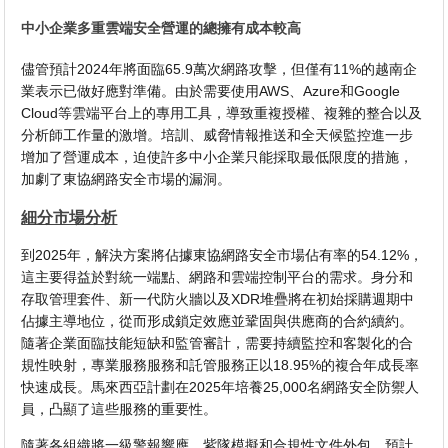
中小企業多重雲端安全營運的總擁有成本較高
儘管預計2024年將面臨65.9萬次網路攻擊，但僅有11%的越南企
業表示已做好應對準備。由於需要使用AWS、Azure和Google
Cloud等雲端平台上的專用工具，導致重複授權、複雜的整合以及
分析師工作量的激增。培訓、威脅情報推送和全天候監控進一步
增加了營運成本，迫使許多中小企業只能採取最低限度的措施，
加劇了東協網路安全市場的漏洞。
細分市場分析
到2025年，解決方案將佔據東協網路安全市場佔有率的54.12%，
這主要得益於對統一端點、網路和雲端控制平台的需求。身分和
存取管理套件、新一代防火牆以及XDR堆疊將在初始採購週期中
佔據主導地位，從而形成鎖定效應並鞏固與供應商的合約續約。
隨著企業面臨技能短缺和監管審計，需要持續監控和客製化的合
規性映射，專業服務服務和託管服務正以18.95%的複合年成長率
快速成長。馬來西亞計劃在2025年培養25,000名網路安全防禦人
員，凸顯了這些服務的重要性。
隨著各組織將一級警報響應、紫隊模擬和合規性文件外包，預計