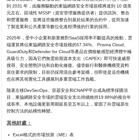
到 2031 年，由服務驅動的東協網路安全市場規模將達到 10 億美
元左右。區域性 MSSP（資安管理服務提供者）提供諮詢、整合
和營運服務，並將這些服務整合到基於結果的合約中，從而加速
了製造業和公共產業等數位化進程滯後的行業的採用。
2025年，受中小企業和新業務對SaaS採用率不斷提高的推動，雲
端運算將佔東協網路安全市場規模的57.34%。 Prisma Cloud、
GuardDuty和Defender for Cloud等產品在價格敏感型經濟體中極
具吸引力，因為它們無需前期資本支出（CAPEX）即可快速威脅
搜尋、安全態勢評估和自動化修復。儘管銀行和醫療機構受資料
居住要求的限制，目前仍採用混合參考架構，但即使是這些機構
也在將其視覺化工具擴展到多重雲端工作負載。
隨著左移DevSecOps、容器安全和CNAPP平台成為標準採購項
目，東協網路安全市場的雲端安全支出持續維持19.88%的複合年
成長率。本地設備更新周期延長至五年以上，鞏固了向雲端原生
控制方法的結構性轉變。
其他好處：
Excel格式的市場預測（ME）表