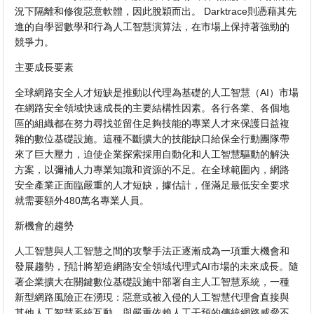
況下隔離和修復惡意軟體，因此脫穎而出。 Darktrace則憑藉其先
進的自學習數學和行為人工智慧演算法，在市場上保持著強勁的
競爭力。
主要成長要素
全球網路安全人才短缺是推動以代理為基礎的人工智慧（AI）市場
在網路安全領域快速成長的主要結構性因素。各行各業、各個地
區的組織都在努力尋找並留住足夠技能的專業人才來保護日益複
雜的數位基礎設施。這種不斷擴大的技能缺口給保全行動團隊帶
來了巨大壓力，迫使企業探索採用自動化和人工智慧驅動的解決
方案，以彌補人力專業知識和資源的不足。在全球範圍內，網路
安全產業正面臨嚴重的人才短缺，據估計，僅滿足最低安全要求
就需要額外480萬名專業人員。
新機會的趨勢
人工智慧與人工智慧之間的攻擊手法正逐漸成為一項重大機會和
發展趨勢，預計將塑造網路安全領域代理式AI市場的未來成長。隨
著企業擴大在關鍵數位基礎設施中部署自主人工智慧系統，一種
新型網路風險正在湧現：惡意或被入侵的人工智慧代理會直接與
其他人工智慧系統互動。與嚴重依賴人工干預的傳統網路威脅不