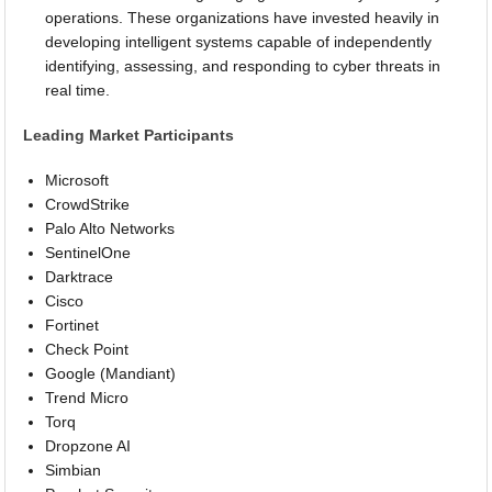
operations. These organizations have invested heavily in
developing intelligent systems capable of independently
identifying, assessing, and responding to cyber threats in
real time.
Leading Market Participants
Microsoft
CrowdStrike
Palo Alto Networks
SentinelOne
Darktrace
Cisco
Fortinet
Check Point
Google (Mandiant)
Trend Micro
Torq
Dropzone AI
Simbian