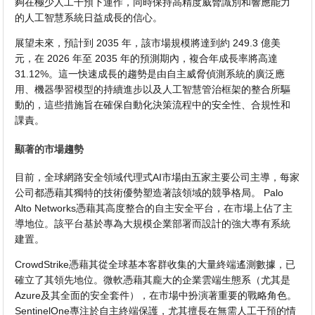
夠在極少人工干預下運作，同時保持高精度威脅識別和響應能力
的人工智慧系統日益成長的信心。
展望未來，預計到 2035 年，該市場規模將達到約 249.3 億美
元，在 2026 年至 2035 年的預測期內，複合年成長率將高達
31.12%。這一快速成長的趨勢是由自主威脅偵測系統的廣泛應
用、機器學習模型的持續進步以及人工智慧管治框架的整合所驅
動的，這些措施旨在確保自動化決策流程中的安全性、合規性和
課責。
顯著的市場趨勢
目前，全球網路安全領域代理式AI市場由五家主要公司主導，每家
公司都憑藉其獨特的技術優勢塑造著該領域的競爭格局。 Palo
Alto Networks憑藉其高度整合的自主安全平台，在市場上佔了主
導地位。該平台基於專為大規模企業部署而設計的強大專有系統
建置。
CrowdStrike憑藉其從全球基本客群收集的大量終端遙測數據，已
確立了其領先地位。微軟憑藉其龐大的企業雲端生態系（尤其是
Azure及其全面的安全套件），在市場中扮演著重要的戰略角色。
SentinelOne專注於自主終端保護，尤其擅長在無需人工干預的情