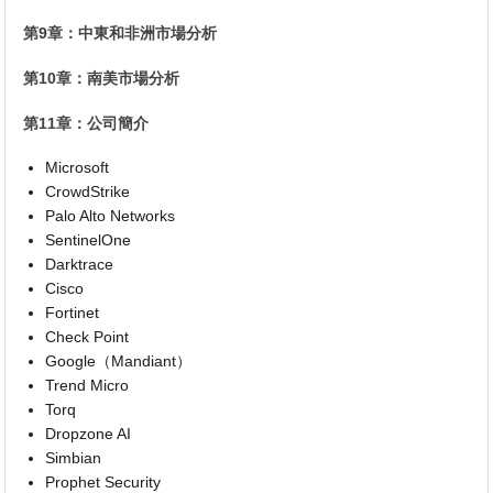
第9章：中東和非洲市場分析
第10章：南美市場分析
第11章：公司簡介
Microsoft
CrowdStrike
Palo Alto Networks
SentinelOne
Darktrace
Cisco
Fortinet
Check Point
Google（Mandiant）
Trend Micro
Torq
Dropzone AI
Simbian
Prophet Security