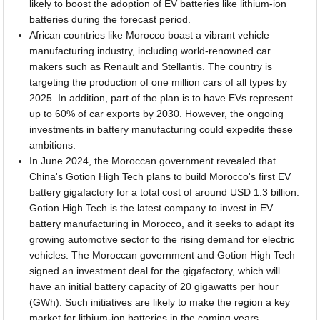
likely to boost the adoption of EV batteries like lithium-ion
batteries during the forecast period.
African countries like Morocco boast a vibrant vehicle
manufacturing industry, including world-renowned car
makers such as Renault and Stellantis. The country is
targeting the production of one million cars of all types by
2025. In addition, part of the plan is to have EVs represent
up to 60% of car exports by 2030. However, the ongoing
investments in battery manufacturing could expedite these
ambitions.
In June 2024, the Moroccan government revealed that
China's Gotion High Tech plans to build Morocco's first EV
battery gigafactory for a total cost of around USD 1.3 billion.
Gotion High Tech is the latest company to invest in EV
battery manufacturing in Morocco, and it seeks to adapt its
growing automotive sector to the rising demand for electric
vehicles. The Moroccan government and Gotion High Tech
signed an investment deal for the gigafactory, which will
have an initial battery capacity of 20 gigawatts per hour
(GWh). Such initiatives are likely to make the region a key
market for lithium-ion batteries in the coming years.