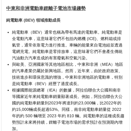
中東和非洲電動車鋰離子電池市場趨勢
純電動車 (BEV) 領域推動成長
純電動車（BEV）通常也稱為帶有馬達的電動車。純電動車是
全電動汽車，這意味著它們不包括內燃機 (ICE)、燃料箱或排
氣管，通常依靠電力進行推進。車輛的能量來自電池組並透過
電網充電。純電動車是零排放車，這意味著它們不會產生傳統
汽油動力汽車造成的有害廢氣和空氣污染。
與歐美、亞洲國家等其他地區相比，中東和非洲（MEA）地區
的汽車產業仍屬於新興地區。然而，近年來，由於政府政策、
技術進步和環保意識的增強，中東和非洲地區的電動車，特別
是純電動車（BEV）經歷了適度成長。
根據國際能源總署（IEA）的數據，阿拉伯聯合大公國和南非
等國家近年來純電動車銷量顯著成長。例如，阿拉伯聯合大公
國的純電動車銷量到2023年將達到約23,000輛，比2022年的
約15,000輛成長超過53%。同樣，南非純電動車銷量從 2022
年的約 500 輛增至 2023 年約 810 輛。純電動車的這種成長趨
勢預計未來將持續，鋰離子電池市場的需求預計在預測期內增
加。