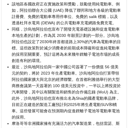
該地區各國政府正在實施政策和獎勵，鼓勵使用純電動車。例
如，阿拉伯聯合大公國 (UAE) 降低了聯邦和地方各級的電動車
註冊費、免費的電動車專用停車位、免費的 salik 標籤，以及
透過杜拜水電局 (DEWA) 的公共電動車充電網路免費充電。
同樣，沙烏地阿拉伯也宣布了開發充電基礎設施和促進電動車
本地生產的計劃，作為其 2030 年願景計劃的一部分。沙烏地
阿拉伯也設定了2030年終首都道路上30%的汽車為電動車的目
標。這些政策對於減少消費者的前期成本障礙和促進純電動車
的採用至關重要。預計這將為未來幾年鋰離子電池市場的成長
創造有利的環境。
最近，沙烏地阿拉伯與一家中國公司簽署了一份價值 56 億美
元的契約，將於 2023 年生產電動車。沙烏地阿拉伯打算帶領
阿拉伯國家擴大與北京的經濟聯繫。在首都利雅德舉行的大型
商務會議第一天簽署的 100 億美元投資中，一半以上將投資於
汽車開發，其中以有關製造和銷售的合作備忘錄 (MoU) 為主。
此外，沙烏地阿拉伯也宣布推出名為Shia的國產電動車品牌，
目前正在建造的製造工廠預計到2025年將生產電動SUV和轎
車。這些發展可能會在預測期內促進鋰離子電池等電動車電池
的採用。
摩洛哥等非洲國家擁有充滿活力的汽車製造業，包括雷諾、斯