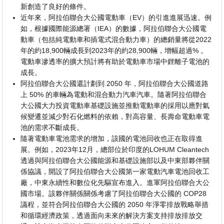
新創造了良好的條件。
近年來，阿拉伯聯合大公國電動車（EV）的引進進展迅速。例
如，根據國際能源總署（IEA）的數據，阿拉伯聯合大公國電
動車（包括純電動車和插電式混合動力車）的總銷量將從2022
年的約18,900輛成長到2023年的約28,900輛，增幅超過% 。
電動車滲透率的擴大預計將有助於電動車市場中鋰離子電池的
成長。
阿拉伯聯合大公國還計劃到 2050 年，阿拉伯聯合大公國道路
上 50% 的車輛為電動和混合動力汽車汽車。隨著阿拉伯聯合
大公國大力投資電動車基礎設施並推動電動車的採用以應對氣
候變遷並減少對石化燃料的依賴，對高容量、長壽命電動車電
池的需求不斷成長。
隨著電動車電池需求的增加，該國的電池回收也正在取得進
展。例如，2023年12月，總部位於印度的LOHUM Cleantech
透過與阿拉伯聯合大公國能源和基礎設施部以及中東部夥伴關
係協議，開設了阿拉伯聯合大公國第一家電動汽車電池回收工
廠，中東永續性和數位化先驅宣布進入。進軍阿拉伯聯合大公
國市場。該夥伴關係關係考慮了阿拉伯聯合大公國的 COP28
議程，並符合阿拉伯聯合大公國的 2050 年淨零排放戰略舉措
和循環經濟政策，透過面向未來的解決方案支持排放排放交