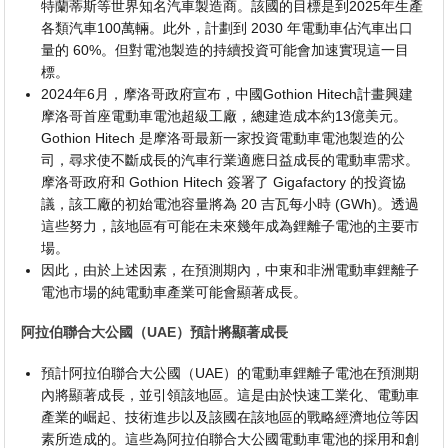
特蘭蒂斯等世界知名汽車製造商。該國的目標是到2025年生產
各類汽車100萬輛。此外，計劃到 2030 年電動車佔汽車出口
量的 60%。但對電池製造的持續投資可能會加速實現這一目
標。
2024年6月，摩洛哥政府宣布，中國Gothion Hitech計畫興建
摩洛哥首座電動車電池超級工廠，總建造成本約13億美元。
Gothion Hitech 是摩洛哥最新一家投資電動車電池製造的公
司，尋求使不斷成長的汽車行業適應日益成長的電動車需求。
摩洛哥政府和 Gothion Hitech 簽署了 Gigafactory 的投資協
議，該工廠的初始電池容量將為 20 吉瓦每小時 (GWh)。透過
這些努力，該地區有可能在未來幾年成為鋰離子電池的主要市
場。
因此，由於上述因素，在預測期內，中東和非洲電動車鋰離子
電池市場的純電動車產業可能會顯著成長。
阿拉伯聯合大公國（UAE）預計將顯著成長
預計阿拉伯聯合大公國（UAE）的電動車鋰離子電池在預測期
內將顯著成長，並引領該地區。這是由於快速工業化、電動車
產業的崛起、技術進步以及該國在該地區的戰略經濟地位等因
素所造成的。這些為阿拉伯聯合大公國電動車電池的採用和創