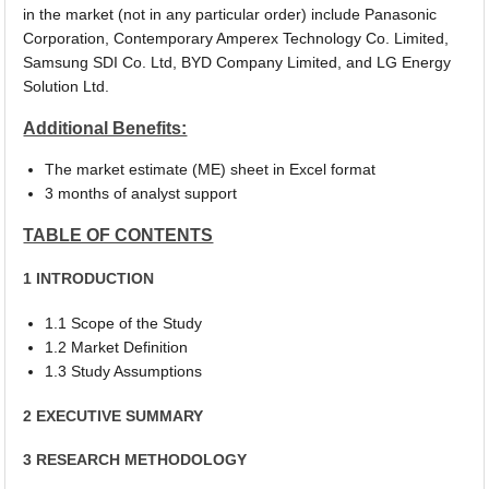
in the market (not in any particular order) include Panasonic
Corporation, Contemporary Amperex Technology Co. Limited,
Samsung SDI Co. Ltd, BYD Company Limited, and LG Energy
Solution Ltd.
Additional Benefits:
The market estimate (ME) sheet in Excel format
3 months of analyst support
TABLE OF CONTENTS
1 INTRODUCTION
1.1 Scope of the Study
1.2 Market Definition
1.3 Study Assumptions
2 EXECUTIVE SUMMARY
3 RESEARCH METHODOLOGY