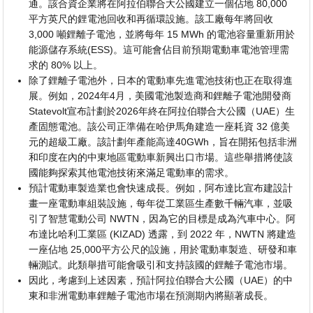
通。該合資企業將在阿拉伯聯合大公國建立一個佔地 80,000
平方英尺的鋰電池回收和再循環設施。該工廠每年將回收
3,000 噸鋰離子電池，並將每年 15 MWh 的電池容量重新用於
能源儲存系統(ESS)。這可能會佔目前預期電動車電池管理需
求的 80% 以上。
除了鋰離子電池外，日本的電動車先進電池技術也正在取得進
展。例如，2024年4月，美國電池製造商和鋰離子電池開發商
Statevolt宣布計劃於2026年終在阿拉伯聯合大公國（UAE）生
產固態電池。該公司正準備在哈伊馬角建造一座耗資 32 億美
元的超級工廠。該計劃年產能高達40GWh，旨在開拓包括非洲
和印度在內的中東地區電動車新興出口市場。這些舉措將使該
國能夠探索其他電池技術來滿足電動車的需求。
預計電動車製造業也會快速成長。例如，阿布達比宣布建設計
畫一座電動車組裝設施，每年從工業區生產數千輛汽車，並吸
引了智慧電動公司 NWTN，因為它的目標是成為汽車中心。阿
布達比哈利工業區 (KIZAD) 透露，到 2022 年，NWTN 將建造
一座佔地 25,000平方公尺的設施，用於電動車製造、研發和車
輛測試。此類舉措可能會吸引和支持該國的鋰離子電池市場。
因此，考慮到上述因素，預計阿拉伯聯合大公國（UAE）的中
東和非洲電動車鋰離子電池市場在預測期內將顯著成長。