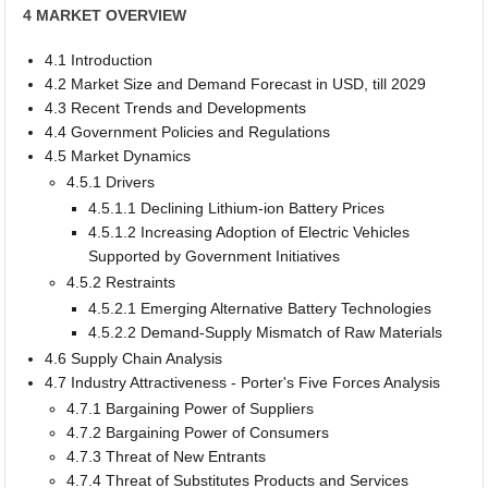
4 MARKET OVERVIEW
4.1 Introduction
4.2 Market Size and Demand Forecast in USD, till 2029
4.3 Recent Trends and Developments
4.4 Government Policies and Regulations
4.5 Market Dynamics
4.5.1 Drivers
4.5.1.1 Declining Lithium-ion Battery Prices
4.5.1.2 Increasing Adoption of Electric Vehicles
Supported by Government Initiatives
4.5.2 Restraints
4.5.2.1 Emerging Alternative Battery Technologies
4.5.2.2 Demand-Supply Mismatch of Raw Materials
4.6 Supply Chain Analysis
4.7 Industry Attractiveness - Porter's Five Forces Analysis
4.7.1 Bargaining Power of Suppliers
4.7.2 Bargaining Power of Consumers
4.7.3 Threat of New Entrants
4.7.4 Threat of Substitutes Products and Services