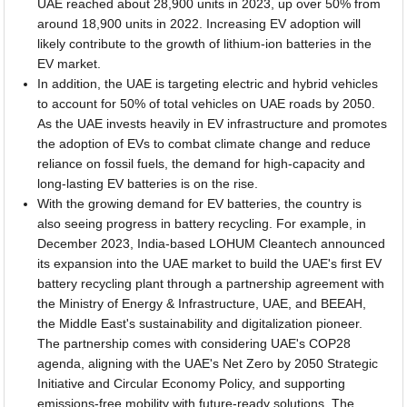
UAE reached about 28,900 units in 2023, up over 50% from
around 18,900 units in 2022. Increasing EV adoption will
likely contribute to the growth of lithium-ion batteries in the
EV market.
In addition, the UAE is targeting electric and hybrid vehicles
to account for 50% of total vehicles on UAE roads by 2050.
As the UAE invests heavily in EV infrastructure and promotes
the adoption of EVs to combat climate change and reduce
reliance on fossil fuels, the demand for high-capacity and
long-lasting EV batteries is on the rise.
With the growing demand for EV batteries, the country is
also seeing progress in battery recycling. For example, in
December 2023, India-based LOHUM Cleantech announced
its expansion into the UAE market to build the UAE's first EV
battery recycling plant through a partnership agreement with
the Ministry of Energy & Infrastructure, UAE, and BEEAH,
the Middle East's sustainability and digitalization pioneer.
The partnership comes with considering UAE's COP28
agenda, aligning with the UAE's Net Zero by 2050 Strategic
Initiative and Circular Economy Policy, and supporting
emissions-free mobility with future-ready solutions. The