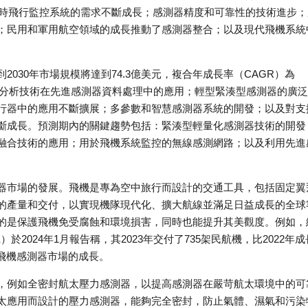
對即時飛行監控系統的需求不斷成長；感測器精度和可靠性的技術進步；
；民用和軍用航空領域的成長推動了感測器整合；以及現代飛機系統
030年市場規模將達到74.3億美元，複合年成長率（CAGR）為
測分析技術在先進感測器資料處理中的應用；輕型緊湊型感測器的廣
行器中的應用不斷擴展；多參數和智慧感測器系統的開發；以及對支
斷成長。預測期內的關鍵趨勢包括：緊湊型輕量化感測器技術的開發
融合技術的應用；用於飛機系統監控的無線感測網路；以及利用先進
器市場的發展。飛機是專為空中旅行而設計的交通工具，包括固定翼
的產量和交付，以實現機隊現代化、擴大航線並滿足日益成長的全球
的是保護飛機免受腐蝕和環境損害，同時也能提升其美觀度。例如，
）於2024年1月報告稱，其2023年交付了735架民航機，比2022年成
飛機感測器市場的成長。
，例如全密封航太壓力感測器，以提高感測器在嚴苛航太環境中的可
太應用而設計的壓力感測器，能夠完全密封，防止氣體、濕氣和污染