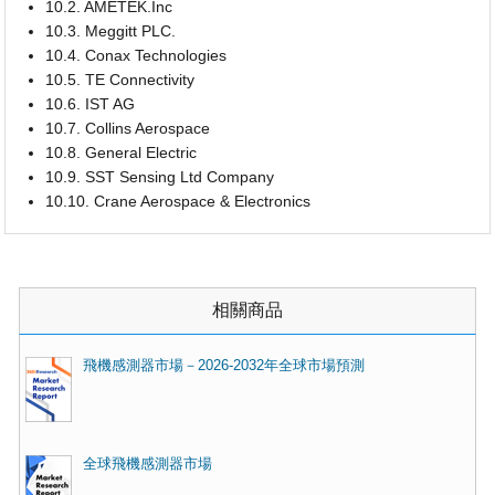
10.2. AMETEK.Inc
10.3. Meggitt PLC.
10.4. Conax Technologies
10.5. TE Connectivity
10.6. IST AG
10.7. Collins Aerospace
10.8. General Electric
10.9. SST Sensing Ltd Company
10.10. Crane Aerospace & Electronics
相關商品
飛機感測器市場－2026-2032年全球市場預測
全球飛機感測器市場