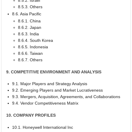
8.5.2. Israel
8.5.3. Others
8.6. Asia Pacific
8.6.1. China
8.6.2. Japan
8.6.3. India
8.6.4. South Korea
8.6.5. Indonesia
8.6.6. Taiwan
8.6.7. Others
9. COMPETITIVE ENVIRONMENT AND ANALYSIS
9.1. Major Players and Strategy Analysis
9.2. Emerging Players and Market Lucrativeness
9.3. Mergers, Acquisition, Agreements, and Collaborations
9.4. Vendor Competitiveness Matrix
10. COMPANY PROFILES
10.1. Honeywell International Inc