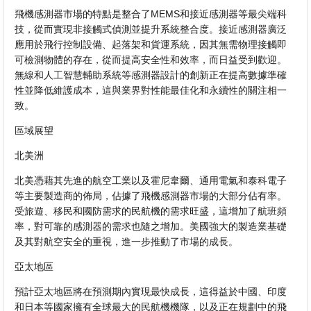
飛機感測器市場的特點是整合了MEMS和接近感測器等最尖端科
技，從而實現非接觸式偵測並提升系統整合度。接近感測器廣泛
應用於飛行控制設備、起落架和貨運系統，因其無需物理接觸即
可檢測物體的存在，從而提高安全性和效率，而日益受到歡迎。
無線和人工智慧輔助系統等感測器設計的創新正在提高數據準確
性並降低維護成本，這與業界對性能最佳化和永續性的關注相一
致。
區域展望
北美洲
北美憑藉其先進的航空工業以及霍尼韋爾、通用電氣和泰科電子
等主要製造商的佈局，佔據了飛機感測器市場的大部分佔有率。
受旅遊、移民和國防需求的民航機的需求旺盛，這增加了航班頻
率，對可靠的感測器的需求也隨之增加。美國強大的製造業基礎
及其對航空安全的重視，進一步推動了市場的成長。
亞太地區
預計亞太地區將在預測期內實現最快成長，這得益於中國、印度
和日本等國家擁有全球最大的民航機機隊，以及正在規劃中的飛