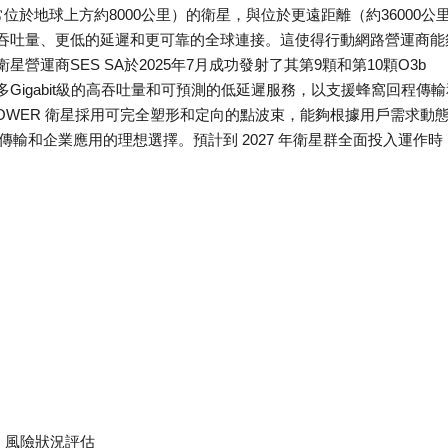
位於地球上方約8000公里）的衛星，與位於更遠距離（約36000公
吞吐量、更低的延遲和更可靠的全球連接。這使得行動網路營運商能
運商SES SA於2025年7月成功發射了其第9顆和第10顆O3b
多Gigabit級的高吞吐量和可預測的低延遲服務，以支援蜂窩回程傳輸
POWER 衛星採用可完全塑形和定向的點波束，能夠根據用戶需求動
程傳輸和企業應用的理想選擇。預計到 2027 年衛星群全面投入運作時
、風險狀況評估