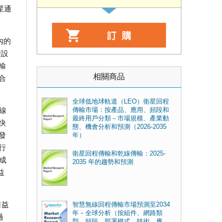
星通
內的
礎設
輸
相關商品
合
全球低地球軌道（LEO）衛星回程
線
傳輸市場：按產品、應用、頻段和
最終用戶分類－市場規模、產業動
快
態、機會分析和預測（2026-2035
發
年）
行
衛星回程傳輸和乾線傳輸：2025-
成
2035 年的趨勢和預測
益
日益
智慧無線回程傳輸市場預測至2034
年－全球分析（按組件、網路類
過
型、頻段、部署模式、技術、應