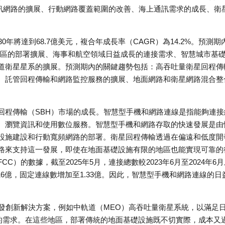
通訊網路的擴展、行動網路覆蓋範圍的改善、海上通訊需求的成長、衛
年將達到68.7億美元，複合年成長率（CAGR）為14.2%。預測期
地區的部署擴展、海事和航空領域日益成長的連接需求、智慧城市基
道衛星星系的擴展。預測期內的關鍵趨勢包括：高吞吐量衛星回程傳
、託管回程傳輸和網路監控服務的擴展、地面網路和衛星網路混合整
回程傳輸（SBH）市場的成長。智慧型手機和網路連線是指能夠連接
、瀏覽資訊和使用數位服務。智慧型手機和網路存取的快速發展是由
設施建設和行動寬頻網路的部署。衛星回程傳輸透過在偏遠和低度開
路來支持這一發展，即使在地面基礎設施有限的地區也能實現可靠的
）的數據，截至2025年5月，連接總數較2023年6月至2024年6月
4.16億，固定連線數增加至1.33億。因此，智慧型手機和網路連線的日
發創新解決方案，例如中軌道（MEO）高吞吐量衛星系統，以滿足
區的需求。在這些地區，部署傳統的地面基礎設施既不切實際，成本又