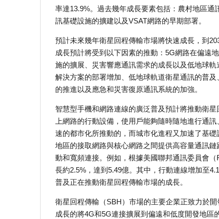
率達13.9%。過去幾年成長要素包括：農村地區
訊基礎設施的擴建以及VSAT網路的早期部署。
預計未來幾年衛星回程傳輸市場將快速成長，到2030
成長預計將受到以下因素的推動：5G網路在偏遠
施的擴展、災害響應通訊需求的成長以及低地球軌
解決方案的部署增加、低地球軌道衛星通訊的普及
的推進以及應急和災害復原通訊系統的加強。
智慧型手機和網路連線的廣泛普及預計將推動衛星
上網路的行動設備，使用戶能夠隨時隨地進行通訊
速的都市化所推動的，而城市化進程又加速了基礎
地區的接取網路與核心網路之間提供高容量通訊鏈
動和寬頻連接。例如，根據美國聯邦通訊委員會（FCC
長約2.5%，達到5.49億。其中，行動連線增加至
普及正在推動衛星回程傳輸市場的成長。
衛星回程傳輸（SBH）市場的主要企業正致力於開
成長的將4G和5G連接擴展到偏遠和低度開發地