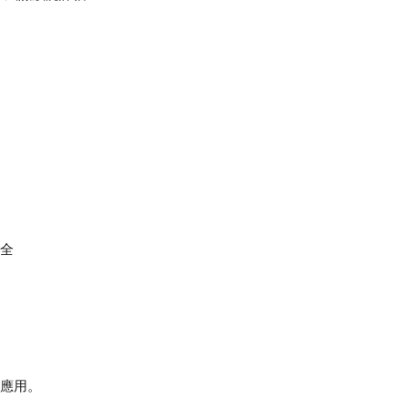
全
應用。