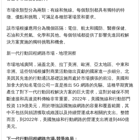
市場依類型分為兩類：有線和無線。每個類別都具有獨特的特
徵、優點和挑戰，可滿足各種部署場景和要求。
該市場根據應用分為幾個區隔：電信、航太和國防、醫療保健、
石油和天然氣、化學和其他。每個領域都提供了影響先進回程解
決方案實施的獨特挑戰和機會。
新一代行動回程網路市場 - 地理洞察
市場地域廣闊，涵蓋北美、拉丁美洲、歐洲、亞太地區、中東和
非洲。這些領域根據對商業活動做出貢獻的國家進一步細分。北
美因其先進的行動通訊基礎設施而處於市場擴張的前沿。美國和
加拿大的知名電信公司一直是推出 5G 網路的先驅。這種早期實施
產生了對下一代行動回程解決方案的巨大需求，這對於確保不間
斷連接和高速資料傳輸非常重要。2022年，美國無線和行動部門
投資 119億美元，用於增強該國無線網路的容量和覆蓋範圍，其
中不包括與頻譜獲取或維護以及持續營運成本相關的支出。整體
而言，到2022年，美國無線和行動網路的營運支出將達到460億
美元。
下一代行動回程網路市場-競爭格局：