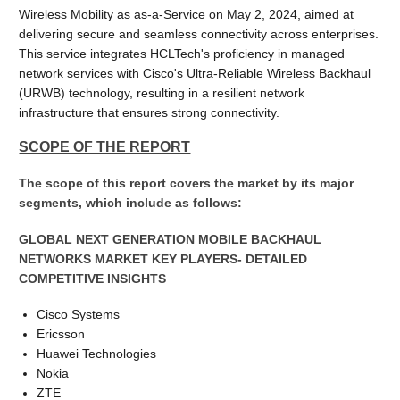
Wireless Mobility as as-a-Service on May 2, 2024, aimed at
delivering secure and seamless connectivity across enterprises.
This service integrates HCLTech's proficiency in managed
network services with Cisco's Ultra-Reliable Wireless Backhaul
(URWB) technology, resulting in a resilient network
infrastructure that ensures strong connectivity.
SCOPE OF THE REPORT
The scope of this report covers the market by its major
segments, which include as follows:
GLOBAL NEXT GENERATION MOBILE BACKHAUL
NETWORKS MARKET KEY PLAYERS- DETAILED
COMPETITIVE INSIGHTS
Cisco Systems
Ericsson
Huawei Technologies
Nokia
ZTE