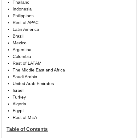
Thailand
Indonesia
Philippines
Rest of APAC
Latin America
Brazil
Mexico
Argentina
Colombia
Rest of LATAM
The Middle East and Africa
Saudi Arabia
United Arab Emirates
Israel
Turkey
Algeria
Egypt
Rest of MEA
Table of Contents