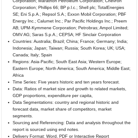
Corporation; Marathon Petroleum Corporation; Chevron
Corporation; Phillips 66; BP p.l.c.; Shell plc; TotalEnergies
SE; Eni S.p.A.; Repsol S.A.; Exxon Mobil Corporation; PBF
Energy Inc.; Calumet Inc.; Par Pacific Holdings Inc.; Preem
AB; UPM-Kymmene Corporation; Petrobras; Ampol Limited;
OMV AG; Saras S.p.A.; CEPSA; HF Sinclair Corporation
Countries: Australia; Brazil; China; France; Germany; India;
Indonesia; Japan; Taiwan; Russia; South Korea; UK; USA;
Canada; Italy; Spain
Regions: Asia-Pacific; South East Asia; Western Europe;
Eastern Europe; North America; South America; Middle East;
Africa
Time Series: Five years historic and ten years forecast.
Data: Ratios of market size and growth to related markets,
GDP proportions, expenditure per capita,
Data Segmentations: country and regional historic and
forecast data, market share of competitors, market
segments.
Sourcing and Referencing: Data and analysis throughout the
report is sourced using end notes.
Delivery Format: Word, PDF or Interactive Report