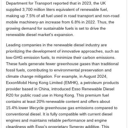
Department for Transport reported that in 2023, the UK
supplied 3,700 million liters equivalent of renewable fuel,
making up 7.5% of all fuel used in road transport and non-road
mobile machinery-an increase from 6.8% in 2022. Thus, the
growing demand for sustainable fuels is set to drive the
renewable diesel market's expansion.
Leading companies in the renewable diesel industry are
prioritizing the development of innovative approaches, such as
low-GHG emission fuels, to minimize their carbon emissions.
These fuels generate fewer greenhouse gases than traditional
fossil fuels, contributing to environmental preservation and
climate change mitigation. For example, in August 2024,
ExxonMobil Hong Kong Limited (EMHK), a petroleum products
provider based in China, introduced Esso Renewable Diesel
R20 for public road use in Hong Kong. This premium fuel
contains at least 20% renewable content and offers about
15.4% lower lifecycle greenhouse gas emissions compared to
conventional diesel. It is fully compatible with current diesel
engines and maintains reliable performance and engine
cleanliness with Esso's proprietary Synergy additive. This