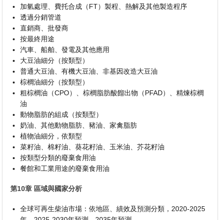
加氫處理、費托合成（FT）製程、熱解及其他製造程序
透過分銷管道
直銷商、批發商
按最終用途
汽車、船舶、發電及其他應用
大豆油細分（按類型）
普通大豆油、有機大豆油、非基因改造大豆油
棕櫚油細分（按類型）
粗棕櫚油（CPO）、棕櫚脂肪酸餾出物（PFAD）、精煉棕櫚
油
動物脂肪的組成（按類型）
奶油、其他動物脂肪、豬油、家禽脂肪
植物油細分，依類型
菜籽油、棉籽油、葵花籽油、玉米油、芥花籽油
按類型分類的廢棄食用油
餐館和工業用途的廢棄食用油
第10章 區域與國家分析
全球可再生柴油市場：依地區、績效及預測分類，2020-2025
年、2025-2030年預測、2035年預測