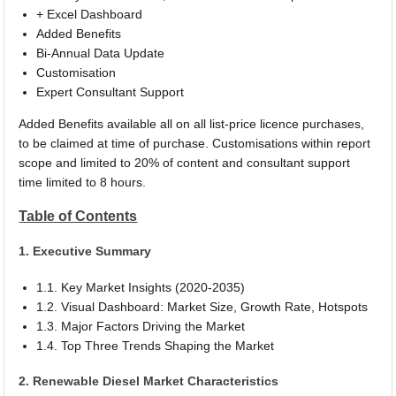
+ Excel Dashboard
Added Benefits
Bi-Annual Data Update
Customisation
Expert Consultant Support
Added Benefits available all on all list-price licence purchases,
to be claimed at time of purchase. Customisations within report
scope and limited to 20% of content and consultant support
time limited to 8 hours.
Table of Contents
1. Executive Summary
1.1. Key Market Insights (2020-2035)
1.2. Visual Dashboard: Market Size, Growth Rate, Hotspots
1.3. Major Factors Driving the Market
1.4. Top Three Trends Shaping the Market
2. Renewable Diesel Market Characteristics