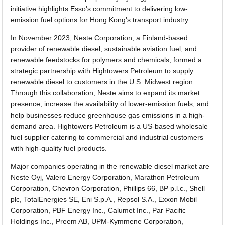
initiative highlights Esso's commitment to delivering low-
emission fuel options for Hong Kong's transport industry.
In November 2023, Neste Corporation, a Finland-based
provider of renewable diesel, sustainable aviation fuel, and
renewable feedstocks for polymers and chemicals, formed a
strategic partnership with Hightowers Petroleum to supply
renewable diesel to customers in the U.S. Midwest region.
Through this collaboration, Neste aims to expand its market
presence, increase the availability of lower-emission fuels, and
help businesses reduce greenhouse gas emissions in a high-
demand area. Hightowers Petroleum is a US-based wholesale
fuel supplier catering to commercial and industrial customers
with high-quality fuel products.
Major companies operating in the renewable diesel market are
Neste Oyj, Valero Energy Corporation, Marathon Petroleum
Corporation, Chevron Corporation, Phillips 66, BP p.l.c., Shell
plc, TotalEnergies SE, Eni S.p.A., Repsol S.A., Exxon Mobil
Corporation, PBF Energy Inc., Calumet Inc., Par Pacific
Holdings Inc., Preem AB, UPM-Kymmene Corporation,