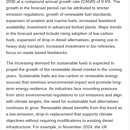
2030 at a compound annual growth rate (CAGR) of 9.6%. The
growth in the forecast period can be attributed to stricter
emission regulations, growth of renewable fuel standards,
expansion of aviation and marine fuels, increased feedstock
availability, investment in advanced biofuel plants. Major trends
in the forecast period include rising adoption of low carbon
fuels, expansion of drop in diesel alternatives, growing use in
heavy duty transport, increased investment in bio refineries,
focus on waste based feedstocks.
The increasing demand for sustainable fuels is expected to
propel the growth of the renewable diesel market in the coming
years. Sustainable fuels are low-carbon or renewable energy
sources that minimize environmental impact and promote long-
term energy resilience. As industries face mounting pressure
from strict environmental regulations to cut emissions and align
with climate targets, the need for sustainable fuel alternatives
continues to grow. Renewable diesel benefits from this trend as
a low-emission, drop-in replacement that supports climate
objectives without requiring modifications to existing diesel
infrastructure. For example, in November 2024, the UK