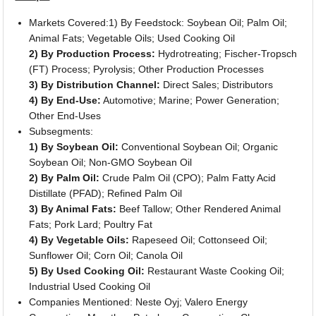
Markets Covered:1) By Feedstock: Soybean Oil; Palm Oil;
Animal Fats; Vegetable Oils; Used Cooking Oil
2) By Production Process:
Hydrotreating; Fischer-Tropsch
(FT) Process; Pyrolysis; Other Production Processes
3) By Distribution Channel:
Direct Sales; Distributors
4) By End-Use:
Automotive; Marine; Power Generation;
Other End-Uses
Subsegments:
1) By Soybean Oil:
Conventional Soybean Oil; Organic
Soybean Oil; Non-GMO Soybean Oil
2) By Palm Oil:
Crude Palm Oil (CPO); Palm Fatty Acid
Distillate (PFAD); Refined Palm Oil
3) By Animal Fats:
Beef Tallow; Other Rendered Animal
Fats; Pork Lard; Poultry Fat
4) By Vegetable Oils:
Rapeseed Oil; Cottonseed Oil;
Sunflower Oil; Corn Oil; Canola Oil
5) By Used Cooking Oil:
Restaurant Waste Cooking Oil;
Industrial Used Cooking Oil
Companies Mentioned: Neste Oyj; Valero Energy