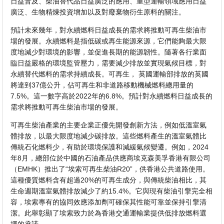
日益普及、柴油替代品日益廣泛的應用、重型運輸領域應用日益
廣泛、生物精煉投資增加以及對廢棄物衍生原料的關注。
預計未來幾年，對永續燃料日益成長的需求將推動可再生柴油市
場的發展。永續燃料是指低碳或再生能源來源，它們能夠最大限
度地減少對環境的影響，並促進長期的能源韌性。隨著各行業面
臨日益嚴格的環境監管壓力，需要減少排放並實現氣候目標，對
永續替代燃料的需求持續成長。可再生， 英國運輸部排放的英國
將達到37億公升，佔可再生和非道路移動機械燃料總用量的
7.5%。這一數字高於2022年的6.8%。預計對永續燃料日益成長的
需求將推動可再生柴油市場的發展。
可再生柴油產業的主要企業正優先開發創新方法，例如低溫室氣
體排放，以最大限度地減少碳排放。這些燃料產生的溫室氣體比
傳統石化燃料少，有助於環境保護和減緩氣候變遷。例如，2024
年8月，總部位於中國的石油產品供應商埃克森美孚香港有限公司
（EMHK）推出了“埃索可再生柴油R20”，供香港公共道路使用。
這種優質燃料含有超過20%的可再生成分，與傳統柴油相比，其
生命週期溫室氣體排放減少了約15.4%。它與現有柴油引擎完全相
容，埃索專有的協同效應添加劑可確保其性能可靠並保持引擎清
潔。此舉彰顯了埃索致力於為香港交通運輸業提供低排放燃料選