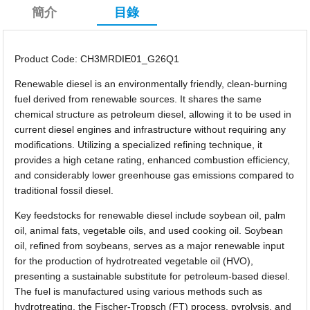
簡介
目錄
Product Code: CH3MRDIE01_G26Q1
Renewable diesel is an environmentally friendly, clean-burning
fuel derived from renewable sources. It shares the same
chemical structure as petroleum diesel, allowing it to be used in
current diesel engines and infrastructure without requiring any
modifications. Utilizing a specialized refining technique, it
provides a high cetane rating, enhanced combustion efficiency,
and considerably lower greenhouse gas emissions compared to
traditional fossil diesel.
Key feedstocks for renewable diesel include soybean oil, palm
oil, animal fats, vegetable oils, and used cooking oil. Soybean
oil, refined from soybeans, serves as a major renewable input
for the production of hydrotreated vegetable oil (HVO),
presenting a sustainable substitute for petroleum-based diesel.
The fuel is manufactured using various methods such as
hydrotreating, the Fischer-Tropsch (FT) process, pyrolysis, and