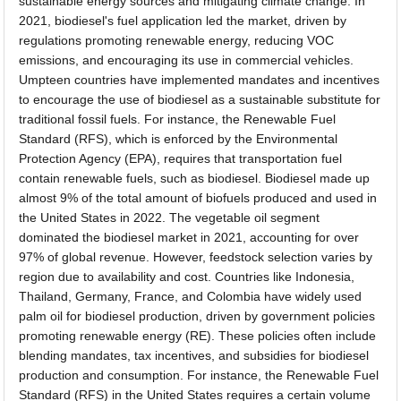
sustainable energy sources and mitigating climate change. In
2021, biodiesel's fuel application led the market, driven by
regulations promoting renewable energy, reducing VOC
emissions, and encouraging its use in commercial vehicles.
Umpteen countries have implemented mandates and incentives
to encourage the use of biodiesel as a sustainable substitute for
traditional fossil fuels. For instance, the Renewable Fuel
Standard (RFS), which is enforced by the Environmental
Protection Agency (EPA), requires that transportation fuel
contain renewable fuels, such as biodiesel. Biodiesel made up
almost 9% of the total amount of biofuels produced and used in
the United States in 2022. The vegetable oil segment
dominated the biodiesel market in 2021, accounting for over
97% of global revenue. However, feedstock selection varies by
region due to availability and cost. Countries like Indonesia,
Thailand, Germany, France, and Colombia have widely used
palm oil for biodiesel production, driven by government policies
promoting renewable energy (RE). These policies often include
blending mandates, tax incentives, and subsidies for biodiesel
production and consumption. For instance, the Renewable Fuel
Standard (RFS) in the United States requires a certain volume