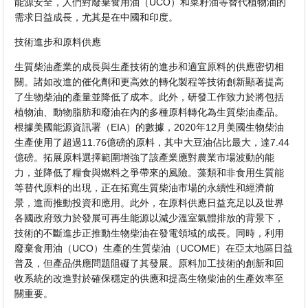
能源安全，人們對廢棄食用油（UCO）和菜籽油等替代植物油的
需求日益成長，尤其是在中國和印度。
技術進步和原料供應
生質柴油產業的成長與生產技術的進步和適宜原料的供應密切相
關。諸如改進的催化劑和更高效的轉化製程等技術創新顯著提高
了生物柴油的產量並降低了成本。此外，研發工作致力於將包括
植物油、動物脂肪和廢油在內的多種原料轉化為生質柴油產品。
根據美國能源資訊署（EIA）的數據，2020年12月美國生物柴油
生產使用了超過11.76億磅的原料，其中大豆油佔比最大，達7.44
億磅。拓展原料選擇範圍增強了該產業應對農業市場波動的能
力，並降低了糧食與燃料之爭帶來的風險。藻類和非食用生質能
等替代原料的出現，正在拓寬生質柴油市場的永續性和經濟前
景，進而推動投資和應用。此外，在原料供應日益充足以及世界
各國政府致力於發展可再生能源以減少溫室氣體排放的背景下，
技術的不斷進步正推動生物柴油在發電領域的成長。同時，利用
廢棄食用油（UCO）生產的生質柴油（UCOME）在亞太地區日益
普及，但產品供應問題阻礙了其發展。原料加工技術的創新和回
收系統的改進對於確保穩定的供應和提高生物柴油的生產效率至
關重要。