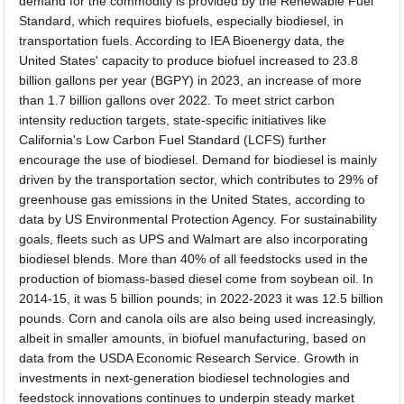
demand for the commodity is provided by the Renewable Fuel
Standard, which requires biofuels, especially biodiesel, in
transportation fuels. According to IEA Bioenergy data, the
United States' capacity to produce biofuel increased to 23.8
billion gallons per year (BGPY) in 2023, an increase of more
than 1.7 billion gallons over 2022. To meet strict carbon
intensity reduction targets, state-specific initiatives like
California's Low Carbon Fuel Standard (LCFS) further
encourage the use of biodiesel. Demand for biodiesel is mainly
driven by the transportation sector, which contributes to 29% of
greenhouse gas emissions in the United States, according to
data by US Environmental Protection Agency. For sustainability
goals, fleets such as UPS and Walmart are also incorporating
biodiesel blends. More than 40% of all feedstocks used in the
production of biomass-based diesel come from soybean oil. In
2014-15, it was 5 billion pounds; in 2022-2023 it was 12.5 billion
pounds. Corn and canola oils are also being used increasingly,
albeit in smaller amounts, in biofuel manufacturing, based on
data from the USDA Economic Research Service. Growth in
investments in next-generation biodiesel technologies and
feedstock innovations continues to underpin steady market