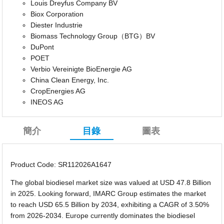
Louis Dreyfus Company BV
Biox Corporation
Diester Industrie
Biomass Technology Group（BTG）BV
DuPont
POET
Verbio Vereinigte BioEnergie AG
China Clean Energy, Inc.
CropEnergies AG
INEOS AG
簡介
目錄
圖表
Product Code: SR112026A1647
The global biodiesel market size was valued at USD 47.8 Billion
in 2025. Looking forward, IMARC Group estimates the market
to reach USD 65.5 Billion by 2034, exhibiting a CAGR of 3.50%
from 2026-2034. Europe currently dominates the biodiesel