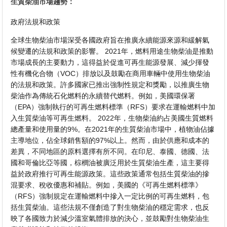
生質柴油市場趨勢：
政府法規和政策
全球生物柴油市場深受各國政府旨在推廣永續能源來源和緩解氣
候變遷的法規和政策的影響。 2021年，燃料用途生物柴油是推動
市場成長的主要動力，這得益於促進可再生能源發展、減少揮發
性有機化合物（VOC）排放以及鼓勵在商用車輛中使用生物柴油
的法規和政策。許多國家已推出強制性規定和獎勵，以推廣生物
柴油作為傳統石化燃料的永續替代燃料。例如，美國環保署
（EPA）強制執行的可再生燃料標準（RFS）要求在運輸燃料中加
入生質柴油等可再生燃料。 2022年，生物柴油約占美國生質燃料
總產量和使用量的9%。在2021年的生質柴油市場中，植物油佔據
主導地位，佔全球銷售額的97%以上。然而，由於供應和成本的
差異，不同地區的原料選擇有所不同。在印尼、泰國、德國、法
國和哥倫比亞等國，棕櫚油被廣泛用於生質柴油生產，這主要得
益於政府推行可再生能源政策。這些政策通常包括生質柴油的摻
混要求、稅收優惠和補貼。例如，美國的《可再生燃料標準》
（RFS）強制規定在運輸燃料中摻入一定比例的可再生燃料，包
括生質柴油。這些法規不僅創造了對生物柴油的穩定需求，也反
映了各國致力於減少溫室氣體排放的決心，並鼓勵對生物柴油生