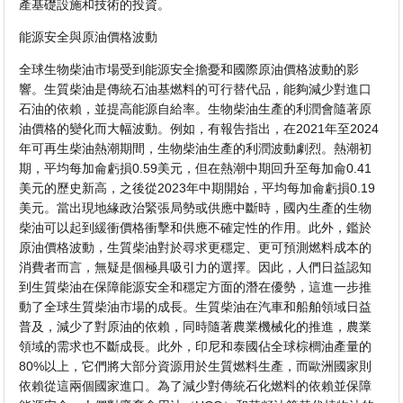
產基礎設施和技術的投資。
能源安全與原油價格波動
全球生物柴油市場受到能源安全擔憂和國際原油價格波動的影
響。生質柴油是傳統石油基燃料的可行替代品，能夠減少對進口
石油的依賴，並提高能源自給率。生物柴油生產的利潤會隨著原
油價格的變化而大幅波動。例如，有報告指出，在2021年至2024
年可再生柴油熱潮期間，生物柴油生產的利潤波動劇烈。熱潮初
期，平均每加侖虧損0.59美元，但在熱潮中期回升至每加侖0.41
美元的歷史新高，之後從2023年中期開始，平均每加侖虧損0.19
美元。當出現地緣政治緊張局勢或供應中斷時，國內生產的生物
柴油可以起到緩衝價格衝擊和供應不確定性的作用。此外，鑑於
原油價格波動，生質柴油對於尋求更穩定、更可預測燃料成本的
消費者而言，無疑是個極具吸引力的選擇。因此，人們日益認知
到生質柴油在保障能源安全和穩定方面的潛在優勢，這進一步推
動了全球生質柴油市場的成長。生質柴油在汽車和船舶領域日益
普及，減少了對原油的依賴，同時隨著農業機械化的推進，農業
領域的需求也不斷成長。此外，印尼和泰國佔全球棕櫚油產量的
80%以上，它們將大部分資源用於生質燃料生產，而歐洲國家則
依賴從這兩個國家進口。為了減少對傳統石化燃料的依賴並保障