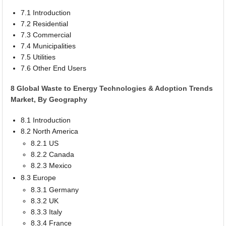
7.1 Introduction
7.2 Residential
7.3 Commercial
7.4 Municipalities
7.5 Utilities
7.6 Other End Users
8 Global Waste to Energy Technologies & Adoption Trends
Market, By Geography
8.1 Introduction
8.2 North America
8.2.1 US
8.2.2 Canada
8.2.3 Mexico
8.3 Europe
8.3.1 Germany
8.3.2 UK
8.3.3 Italy
8.3.4 France