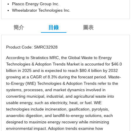
Plasco Energy Group Inc.
Wheelabrator Technologies Inc.
簡介
目錄
圖表
Product Code: SMRC32928
According to Stratistics MRC, the Global Waste to Energy
Technologies & Adoption Trends Market is accounted for $46.0
billion in 2025 and is expected to reach $80.4 billion by 2032
growing at a CAGR of 8.3% during the forecast period. Waste-
to-Energy (WtE) Technologies & Adoption Trends refer to the
systems, processes, and market dynamics involved in
converting municipal, industrial, and agricultural waste into
usable energy, such as electricity, heat, or fuel. WtE
technologies include incineration, gasification, pyrolysis,
anaerobic digestion, and landfill-to-energy solutions, each
designed to maximize energy recovery while minimizing
environmental impact. Adoption trends examine how