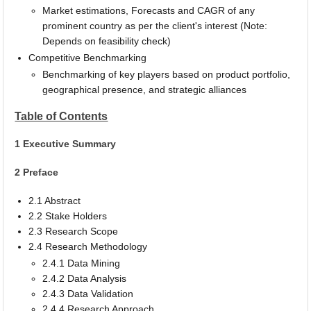
Market estimations, Forecasts and CAGR of any
prominent country as per the client's interest (Note:
Depends on feasibility check)
Competitive Benchmarking
Benchmarking of key players based on product portfolio,
geographical presence, and strategic alliances
Table of Contents
1 Executive Summary
2 Preface
2.1 Abstract
2.2 Stake Holders
2.3 Research Scope
2.4 Research Methodology
2.4.1 Data Mining
2.4.2 Data Analysis
2.4.3 Data Validation
2.4.4 Research Approach