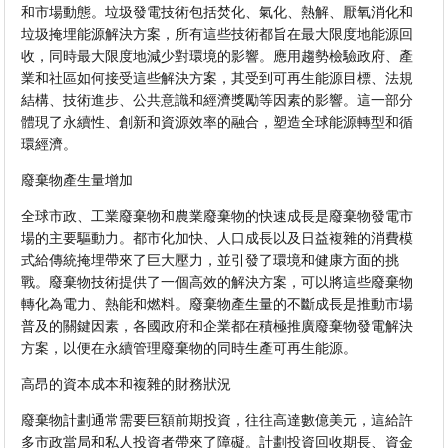
和市場動態。垃圾發電技術包括焚化、氣化、熱解、厭氧消化和
垃圾掩埋能源解決方案，所有這些技術都旨在最大限度地能源回
收，同時最大限度地減少對環境的影響。應用趨勢檢驗政府、產
業和社區如何接受這些解決方案，其受到可再生能源目標、法規
結構、技術進步、公共意識和經濟獎勵等因素的影響。這一部分
體現了永續性、創新和資源效率的融合，塑造全球能源轉型和循
環經濟。
廢棄物產生量增加
全球市政、工業廢棄物和農業廢棄物的快速成長是廢棄物發電市
場的主要驅動力。都市化加快、人口成長以及日益複雜的消費模
式給傳統掩埋帶來了巨大壓力，並引發了環境和健康方面的挑
戰。廢棄物技術提供了一個高效的解決方案，可以將這些廢棄物
轉化為電力、熱能和燃料。廢棄物產生量的不斷成長是推動市場
普及的關鍵因素，各國政府和企業都在積極推廣廢棄物發電解決
方案，以便在永續管理廢棄物的同時生產可再生能源。
高昂的資本成本和複雜的財務狀況
廢棄物計劃通常需要巨額前期投資，往往高達數億美元，這給許
多市政當局和私人投資者帶來了障礙。計劃投資回收期長、資金