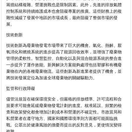
籌措結構複雜、營運挑戰也是限制因素。此外，先進的排放氣體
控制系統和持續維護成本也會阻礙專案的推廣。這些財務上的複
雜性減緩了發展中地區的市場成長，最終阻礙了整個市場的發
展。
技術創新
技術創新為廢棄物發電市場帶來了巨大的機會。氣化、熱解、厭
氧消化和燃燒系統的進步提高了能源回收效率，並增強了廢棄物
管理的柔軟性。智慧監控、自動化以及與混合能源系統的整合進
一步提升了運作效能。新興解決方案能夠處理包括塑膠和有機廢
棄物在內的各種廢棄物流。這些創新為新進業者提供了機會，並
將技術發展定位為加速全球廢棄物的關鍵驅動力。
監管和行政障礙
儘管法規旨在確保環境安全，但嚴格的排放標準、許可流程和合
規要求可能會延緩廢棄物發電計劃的進度。核准延誤、頻繁的檢
查和政策變化都會增加計劃成本和營運的不確定性。市政當局和
私營業者在遵守地方、國家和國際環境準則方面都可能面臨挑
戰。公眾出於健康風險的擔憂而提出的反對意見，更使情況變得
複雜。