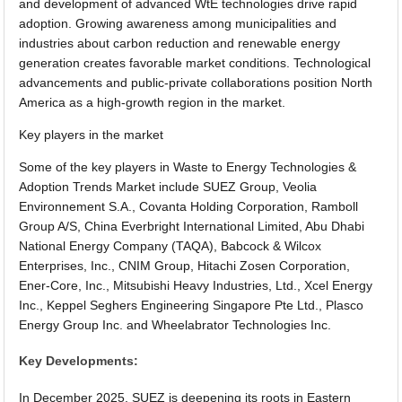
and development of advanced WtE technologies drive rapid
adoption. Growing awareness among municipalities and
industries about carbon reduction and renewable energy
generation creates favorable market conditions. Technological
advancements and public-private collaborations position North
America as a high-growth region in the market.
Key players in the market
Some of the key players in Waste to Energy Technologies &
Adoption Trends Market include SUEZ Group, Veolia
Environnement S.A., Covanta Holding Corporation, Ramboll
Group A/S, China Everbright International Limited, Abu Dhabi
National Energy Company (TAQA), Babcock & Wilcox
Enterprises, Inc., CNIM Group, Hitachi Zosen Corporation,
Ener-Core, Inc., Mitsubishi Heavy Industries, Ltd., Xcel Energy
Inc., Keppel Seghers Engineering Singapore Pte Ltd., Plasco
Energy Group Inc. and Wheelabrator Technologies Inc.
Key Developments:
In December 2025, SUEZ is deepening its roots in Eastern