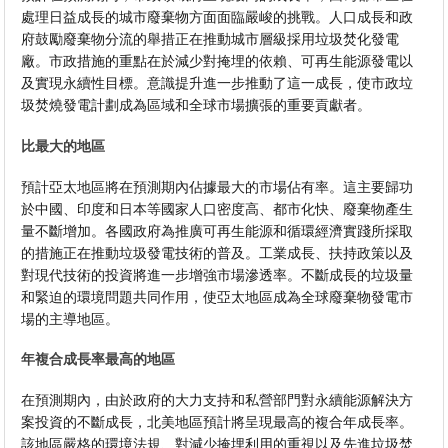
處理日益成長的城市廢棄物方面面臨嚴峻的挑戰。人口成長和政
府鼓勵廢棄物分流的舉措正在推動城市層級採用垃圾焚化發電
廠。市政措施的重點在於減少對掩埋的依賴、可再生能源發電以
及實現永續性目標。意識提升進一步推動了這一成長，使市政垃
圾焚燒發電計劃成為區域和全球市場擴張的重要貢獻者。
比最大的地區
預計亞太地區將在預測期內佔據最大的市場佔有率。這主要歸功
於中國、印度和日本等國家人口密度高、都市化快、廢棄物產生
量不斷增加。各國政府為推廣可再生能源和循環經濟實踐所採取
的措施正在推動垃圾發電技術的普及。工業成長、扶持政策以及
對現代技術的投資將進一步增強市場滲透率。不斷成長的垃圾量
和緊迫的環境問題共同作用，使亞太地區成為全球廢棄物發電市
場的主導地區。
年複合成長率最高的地區
在預測期內，由於政府的大力支持和私營部門對永續能源解決方
案投資的不斷成長，北美地區預計將呈現最高的複合年成長率。
該地區嚴格的環境法規、對減少掩埋利用的重視以及先進垃圾焚