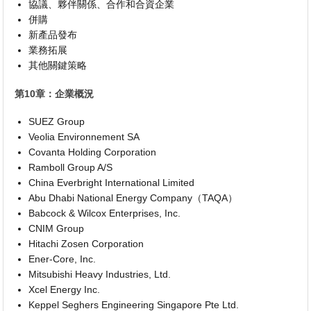
協議、夥伴關係、合作和合資企業
併購
新產品發布
業務拓展
其他關鍵策略
第10章：企業概況
SUEZ Group
Veolia Environnement SA
Covanta Holding Corporation
Ramboll Group A/S
China Everbright International Limited
Abu Dhabi National Energy Company（TAQA）
Babcock & Wilcox Enterprises, Inc.
CNIM Group
Hitachi Zosen Corporation
Ener-Core, Inc.
Mitsubishi Heavy Industries, Ltd.
Xcel Energy Inc.
Keppel Seghers Engineering Singapore Pte Ltd.