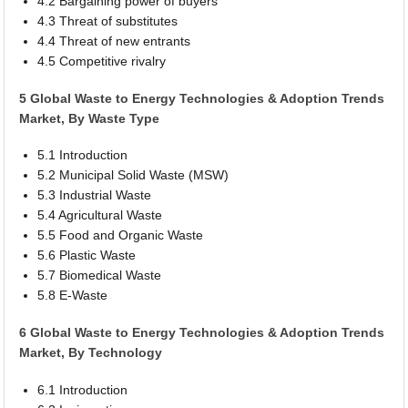
4.2 Bargaining power of buyers
4.3 Threat of substitutes
4.4 Threat of new entrants
4.5 Competitive rivalry
5 Global Waste to Energy Technologies & Adoption Trends
Market, By Waste Type
5.1 Introduction
5.2 Municipal Solid Waste (MSW)
5.3 Industrial Waste
5.4 Agricultural Waste
5.5 Food and Organic Waste
5.6 Plastic Waste
5.7 Biomedical Waste
5.8 E-Waste
6 Global Waste to Energy Technologies & Adoption Trends
Market, By Technology
6.1 Introduction