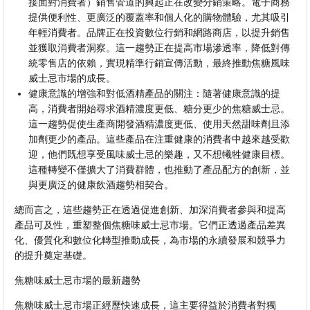
接面對消費者）銷售管道的興起正在改變分銷策略。電子商務
提供便利性、更廣泛的覆蓋率和個人化的購物體驗，尤其吸引
年輕消費者。品牌正在投資數位行銷和網路商店，以提升銷售
並獲取消費者洞察。這一趨勢正在提高市場滲透率，降低對傳
統零售店的依賴，實現精準行銷宣傳活動，最終推動焦糖風味
威士忌市場的成長。
健康意識的增強和對低酒精產品的關注：隨著健康意識的提
高，消費者開始尋求酒精濃度更低、糖分更少的焦糖威士忌。
這一趨勢促使生產商開發酒精濃度更低、使用天然甜味劑且添
加劑更少的產品。這些產品在注重健康的消費者中越來越受歡
迎，他們既想享受風味威士忌的樂趣，又不想犧牲健康目標。
這種轉變不僅擴大了消費群體，也推動了產品配方的創新，並
與更廣泛的健康飲酒趨勢相契合。
總而言之，這些趨勢正在透過促進創新、加深消費者參與和提高
產品可及性，重塑整個焦糖味威士忌市場。它們正透過產品差異
化、優質化和數位化轉型推動成長，為市場的永續發展和競爭力
的提升奠定基礎。
焦糖味威士忌市場的最新趨勢
焦糖味威士忌市場正經歷快速成長，這主要得益於消費者對獨