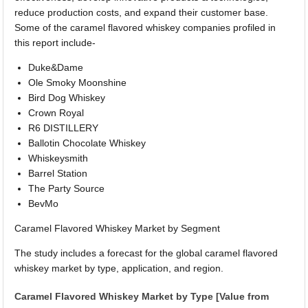
reduce production costs, and expand their customer base.
Some of the caramel flavored whiskey companies profiled in
this report include-
Duke&Dame
Ole Smoky Moonshine
Bird Dog Whiskey
Crown Royal
R6 DISTILLERY
Ballotin Chocolate Whiskey
Whiskeysmith
Barrel Station
The Party Source
BevMo
Caramel Flavored Whiskey Market by Segment
The study includes a forecast for the global caramel flavored
whiskey market by type, application, and region.
Caramel Flavored Whiskey Market by Type [Value from