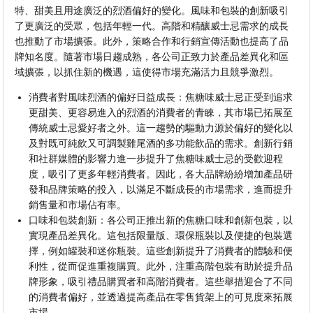
特、甜美且用途廣泛的烈酒偏好的變化。風味和包裝的創新吸引
了更廣泛的受眾，包括年輕一代。高階和精釀威士忌需求的成長
也推動了市場擴張。此外，策略合作和行銷宣傳活動也提高了品
牌知名度。隨著市場日趨成熟，各公司正致力於產品差異化和區
域擴張，以抓住新的機遇，這使得市場充滿活力且競爭激烈。
消費者對風味烈酒的偏好日益成長：焦糖味威士忌正受到追求
更甜美、更容易進入的烈酒的消費者的青睞，其市場已拓展至
傳統威士忌愛好者之外。這一趨勢的驅動力源於偏好的變化以
及對既可純飲又可調製雞尾酒的多功能飲品的需求。創新行銷
和社群媒體的影響力進一步提升了焦糖味威士忌的受歡迎程
度，吸引了更多年輕消費者。因此，各大品牌紛紛增加產品研
發和品牌策略的投入，以滿足不斷成長的市場需求，進而提升
銷售量和市場佔有率。
口味和包裝創新：各公司正推出新的焦糖口味和創新包裝，以
實現產品差異化。這包括限量版、環保瓶裝以及便捷的包裝選
擇，例如罐裝和迷你瓶裝。這些創新提升了消費者的體驗和便
利性，從而促進重複購買。此外，注重高階包裝有助於提升品
牌形象，吸引禮品購買者和高階消費者。這些舉措迎合了不同
的消費者偏好，並透過提高產品在零售貨架上的可見度來拓展
市場。