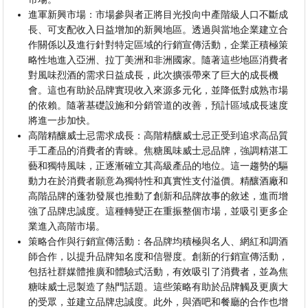
進軍新興市場：市場參與者正將目光投向中產階級人口不斷成
長、可支配收入日益增加的新興地區。透過與當地企業建立合
作關係以及進行針對特定區域的行銷宣傳活動，企業正積極策
略性地進入亞洲、拉丁美洲和非洲國​​家。隨著這些地區消費者
對風味烈酒的需求日益成長，此次擴張帶來了巨大的成長機
會。這也有助於品牌實現收入來源多元化，並降低對成熟市場
的依賴。隨著基礎設施和分銷管道的改善，預計區域成長速度
將進一步加快。
高階精釀威士忌需求成長：高階精釀威士忌正受到追求高品質
手工產品的消費者的青睞。焦糖風味威士忌品牌，強調精湛工
藝和獨特風味，正逐漸確立其高級產品的地位。這一趨勢的驅
動力在於消費者願意為獨特性和真實性支付溢價。精釀酒廠和
高階品牌的蓬勃發展也推動了創新和品牌故事的敘述，進而增
強了品牌忠誠度。這種轉變正在重振整個市場，並吸引更多企
業進入高階市場。
策略合作與行銷宣傳活動：各品牌均積極與名人、網紅和調酒
師合作，以提升品牌知名度和信譽度。創新的行銷宣傳活動，
包括社群媒體推廣和體驗式活動，有效吸引了消費者，並為焦
糖味威士忌製造了熱門話題。這些策略有助於品牌觸及更廣大
的受眾，並建立品牌忠誠度。此外，與酒吧和餐廳的合作也增