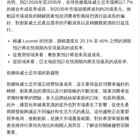
光明。預計2026年至2035年，全球焦糖風味威士忌市場將以7.7%
的複合年成長率成長，到2035年市場規模將達到約25億美元。推
動該市場成長的關鍵因素包括消費者對風味烈酒日益成長的偏
好、對創新威士忌產品需求的不斷成長以及精釀雞尾酒的日益流
行。
根據 Lucintel 的預測，酒精濃度在 20.1% 至 40% 之間的酒類
預計將在預測期內呈現最高的成長率。
從應用領域來看，餐飲業預計將迎來高速成長。
從區域來看，亞太地區預計在預測期內將呈現最高的成長率。
焦糖味威士忌市場的新趨勢
焦糖味威士忌市場正經歷快速成長，這主要得益於消費者偏好的
轉變、創新產品的湧現以及行銷策略的不斷演進。隨著消費者追
求獨特奢華的體驗，各大品牌紛紛探索新的口味、包裝和通路。
此外，優質化和健康意識的提升也對市場產生了影響，促使生產
商開發能夠滿足不同偏好和生活方式的產品。這些趨勢正在重塑
競爭格局，推動創新，並擴大市場覆蓋範圍。對於希望掌握新機
會並維持行業領先地位的相關人員而言，了解這些關鍵趨勢至關
重要。