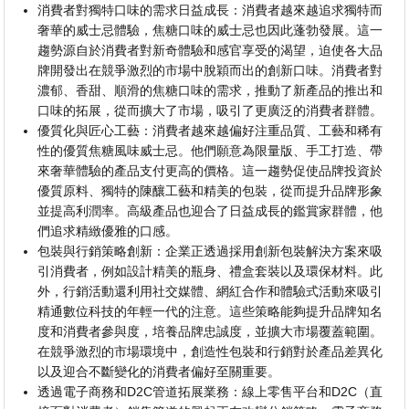
消費者對獨特口味的需求日益成長：消費者越來越追求獨特而
奢華的威士忌體驗，焦糖口味的威士忌也因此蓬勃發展。這一
趨勢源自於消費者對新奇體驗和感官享受的渴望，迫使各大品
牌開發出在競爭激烈的市場中脫穎而出的創新口味。消費者對
濃郁、香甜、順滑的焦糖口味的需求，推動了新產品的推出和
口味的拓展，從而擴大了市場，吸引了更廣泛的消費者群體。
優質化與匠心工藝：消費者越來越偏好注重品質、工藝和稀有
性的優質焦糖風味威士忌。他們願意為限量版、手工打造、帶
來奢華體驗的產品支付更高的價格。這一趨勢促使品牌投資於
優質原料、獨特的陳釀工藝和精美的包裝，從而提升品牌形象
並提高利潤率。高級產品也迎合了日益成長的鑑賞家群體，他
們追求精緻優雅的口感。
包裝與行銷策略創新：企業正透過採用創新包裝解決方案來吸
引消費者，例如設計精美的瓶身、禮盒套裝以及環保材料。此
外，行銷活動還利用社交媒體、網紅合作和體驗式活動來吸引
精通數位科技的年輕一代的注意。這些策略能夠提升品牌知名
度和消費者參與度，培養品牌忠誠度，並擴大市場覆蓋範圍。
在競爭激烈的市場環境中，創造性包裝和行銷對於產品差異化
以及迎合不斷變化的消費者偏好至關重要。
透過電子商務和D2C管道拓展業務：線上零售平台和D2C（直