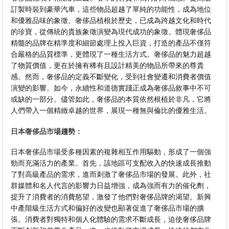
訂製時裝到豪華汽車，這些物品超越了單純的功能性，成為地位
和優雅品味的象徵。奢侈品植根於歷史，已成為跨越文化和時代
的珍寶，從傳統的貴族象徵演變為現代成功的象徵。體現奢侈品
精髓的品牌在精準度和細節處理上投入巨資，打造的產品不僅符
合嚴格的品質標準，更體現了一種生活方式。奢侈品的魅力超越
了物質價值，更在於擁有稀有且設計精美的物品所帶來的尊貴
感。然而，奢侈品的定義不斷變化，受到社會變遷和消費者價值
演變的影響。如今，永續性和道德實踐正成為奢侈品敘事中不可
或缺的一部分。儘管如此，奢侈品的本質依然根植於非凡，它將
人們帶入一個精緻卓越的世界，展現一種無與倫比的優雅生活。
日本奢侈品市場趨勢：
日本奢侈品市場受多種因素的複雜相互作用驅動，形成了一個強
勁而充滿活力的產業。首先，該地區可支配收入的快速成長推動
了對高級產品的需求，進而刺激了奢侈品市場的發展。此外，社
群媒體和名人代言的影響力日益增強，成為強而有力的催化劑，
提升了消費者的消費慾望，激發了他們對奢侈品牌的渴望。新興
中產階級生活方式和偏好的改變也顯著促進了奢侈品市場的擴
張。消費者對獨特和個人化體驗的需求不斷成長，迫使奢侈品牌