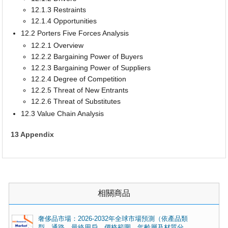
12.1.3 Restraints
12.1.4 Opportunities
12.2 Porters Five Forces Analysis
12.2.1 Overview
12.2.2 Bargaining Power of Buyers
12.2.3 Bargaining Power of Suppliers
12.2.4 Degree of Competition
12.2.5 Threat of New Entrants
12.2.6 Threat of Substitutes
12.3 Value Chain Analysis
13 Appendix
相關商品
奢侈品市場：2026-2032年全球市場預測（依產品類
型、通路、最終用戶、價格範圍、年齡層及材質分