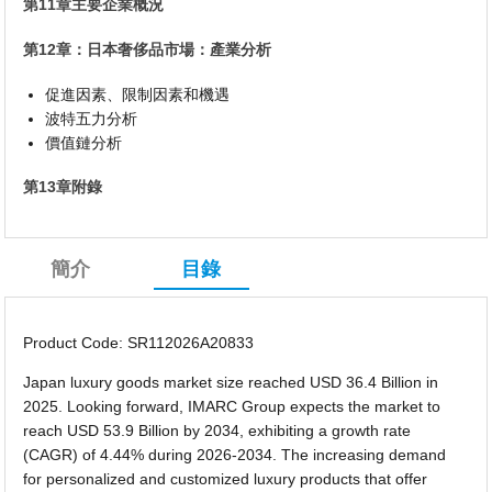
第11章主要企業概況
第12章：日本奢侈品市場：產業分析
促進因素、限制因素和機遇
波特五力分析
價值鏈分析
第13章附錄
簡介
目錄
Product Code: SR112026A20833
Japan luxury goods market size reached USD 36.4 Billion in
2025. Looking forward, IMARC Group expects the market to
reach USD 53.9 Billion by 2034, exhibiting a growth rate
(CAGR) of 4.44% during 2026-2034. The increasing demand
for personalized and customized luxury products that offer