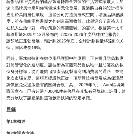
奢侈品牌正從純粹的產品製造轉向全方位的生活方式策展人，加
速向品牌房地產和住宅領域多元化發展。透過將自身的設計標準
應用於高階居住環境，這些公司打造沉浸式空間，增強品牌忠誠
度，並在傳統零售週期之外創造高額收益。此舉迎合了富裕人士
在私人生活中對「精心策劃的專屬體驗」的需求。根據第一太平
戴維斯於2025年12月發布的《2025-2026年度品牌住宅報告》，
該領域正蓬勃發展，預計到2025年底，全球計劃數量將達到910
個，同比成長19%。
同時，區塊鏈技術在數位產品護照中的應用，正在提升防偽和應
對監管變化的透明度。該技術為實體商品提供唯一且防篡改的數
位身分標識，從而能夠追蹤產品從製造商到消費者的通路，並簡
化次市場交易。這項基礎設施正從一項新興技術發展成為保護品
牌價值免受盜版侵害的關鍵合規工具。 2025年9月，Aura區塊鏈
聯盟宣布，已有超過7,000萬件奢侈品在其私有區塊鏈上註冊，這
充分展現了該產業對這項創新技術的堅定承諾。
目錄
第1章概述
第2章調查方法