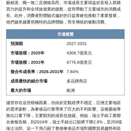
藝精湛、獨一無二且價格高昂。市場成長主要得益於富裕人群購
買力的提升和全球旅遊業的復甦，從而帶動了主要城市的消費成
長。此外，消費者對體驗式偏好的日益青睞也推動了產業發展，
他們越來越重視獨特的品牌體驗，而非傳統的被動消費。
市場概覽
預測期
2027-2031
市場規模：2025年
4308.7億美元
市場規模：2031年
6776.8億美元
複合年成長率：2026-2031年
7.84%
成長最快的細分市場
多品牌商店
最大的市場
歐洲
儘管存在這些積極因素，但由於宏觀經濟不穩定，亞洲主要地區
的需求疲軟，為奢侈品行業帶來了巨大的不利影響。這種萎縮導
致出口量下降，主要類別的成長也放緩。例如，瑞士手錶工業聯
合會報告稱，到2024年，瑞士手錶出口額將下降2.8%，至259億
瑞士法郎。這一下滑凸顯了整個奢侈品市場對國際貿易趨勢和區