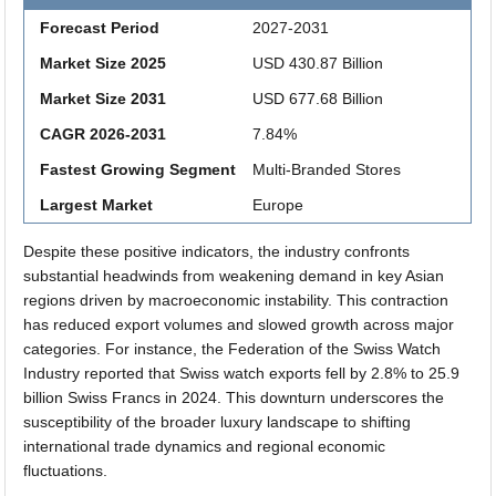
Forecast Period
2027-2031
Market Size 2025
USD 430.87 Billion
Market Size 2031
USD 677.68 Billion
CAGR 2026-2031
7.84%
Fastest Growing Segment
Multi-Branded Stores
Largest Market
Europe
Despite these positive indicators, the industry confronts
substantial headwinds from weakening demand in key Asian
regions driven by macroeconomic instability. This contraction
has reduced export volumes and slowed growth across major
categories. For instance, the Federation of the Swiss Watch
Industry reported that Swiss watch exports fell by 2.8% to 25.9
billion Swiss Francs in 2024. This downturn underscores the
susceptibility of the broader luxury landscape to shifting
international trade dynamics and regional economic
fluctuations.