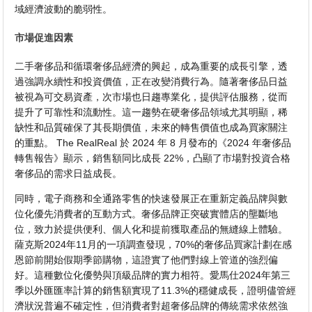
域經濟波動的脆弱性。
市場促進因素
二手奢侈品和循環奢侈品經濟的興起，成為重要的成長引擎，透
過強調永續性和投資價值，正在改變消費行為。隨著奢侈品日益
被視為可交易資產，次市場也日趨專業化，提供評估服務，從而
提升了可靠性和流動性。這一趨勢在硬奢侈品領域尤其明顯，稀
缺性和品質確保了其長期價值，未來的轉售價值也成為買家關注
的重點。 The RealReal 於 2024 年 8 月發布的《2024 年奢侈品
轉售報告》顯示，銷售額同比成長 22%，凸顯了市場對投資合格
奢侈品的需求日益成長。
同時，電子商務和全通路零售的快速發展正在重新定義品牌與數
位化優先消費者的互動方式。奢侈品牌正突破實體店的壟斷地
位，致力於提供便利、個人化和提前獲取產品的無縫線上體驗。
薩克斯2024年11月的一項調查發現，70%的奢侈品買家計劃在感
恩節前開始假期季節購物，這證實了他們對線上管道的強烈偏
好。這種數位化優勢與頂級品牌的實力相符。愛馬仕2024年第三
季以外匯匯率計算的銷售額實現了11.3%的穩健成長，證明儘管經
濟狀況普遍不確定性，但消費者對超奢侈品牌的傳統需求依然強