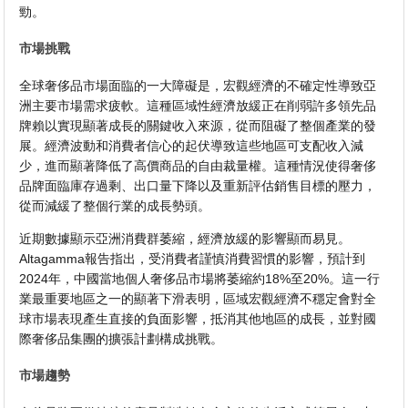
勁。
市場挑戰
全球奢侈品市場面臨的一大障礙是，宏觀經濟的不確定性導致亞
洲主要市場需求疲軟。這種區域性經濟放緩正在削弱許多領先品
牌賴以實現顯著成長的關鍵收入來源，從而阻礙了整個產業的發
展。經濟波動和消費者信心的起伏導致這些地區可支配收入減
少，進而顯著降低了高價商品的自由裁量權。這種情況使得奢侈
品牌面臨庫存過剩、出口量下降以及重新評估銷售目標的壓力，
從而減緩了整個行業的成長勢頭。
近期數據顯示亞洲消費群萎縮，經濟放緩的影響顯而易見。
Altagamma報告指出，受消費者謹慎消費習慣的影響，預計到
2024年，中國當地個人奢侈品市場將萎縮約18%至20%。這一行
業最重要地區之一的顯著下滑表明，區域宏觀經濟不穩定會對全
球市場表現產生直接的負面影響，抵消其他地區的成長，並對國
際奢侈品集團的擴張計劃構成挑戰。
市場趨勢