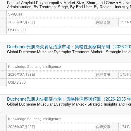
Familial Amyloid Polyneuropathy Market Size, Share, and Growth Analys
Administration, By Treatment Stage, By End User, By Region - Industry
SkyQuest
2026年07月26日
內容資訊
157 P
USD 5,300
Duchenne氏肌肉失養症治療市場：策略性洞察與預測（2026-203
Global Duchenne Muscular Dystrophy Treatment Market - Strategic Insig
Knowledge Sourcing Intelligence
2026年07月23日
內容資訊
175 P
USD 3,950
Duchenne氏肌肉失養症市場：策略性洞察與預測（2026-2035 
Global Duchenne Muscular Dystrophy Market - Strategic Insights and Fo
Knowledge Sourcing Intelligence
2026年07月23日
內容資訊
174 P