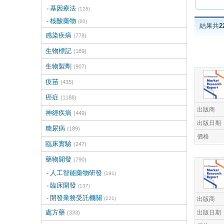
基因療法
(125)
核酸藥物
(60)
結果共
2
感染疾病
(778)
生物標記
(189)
生物製劑
(907)
疫苗
(435)
癌症
(1188)
出版商
神經疾病
(449)
出版日期
糖尿病
(189)
價格
臨床實驗
(247)
藥物開發
(790)
人工智能藥物研發
(191)
臨床開發
(137)
開發業務受託機關
出版商
(221)
處方藥
出版日期
(333)