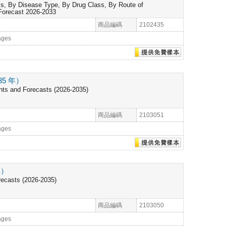
is, By Disease Type, By Drug Class, By Route of
 Forecast 2026-2033
商品編碼
2102435
ages
5 年）
hts and Forecasts (2026-2035)
商品編碼
2103051
ages
年）
recasts (2026-2035)
商品編碼
2103050
ages