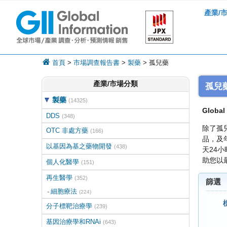
產業/
首頁
>
市場調查報告書
>
製藥
> 孤兒藥
產業/市場分類
孤兒
製藥
(14325)
Global 
DDS
(348)
除了孤
OTC 非處方藥
(166)
品，及
以基因為基之藥物開發
(438)
天24
助您以
個人化醫學
(151)
再生醫學
(352)
篩選
細胞療法
(224)
分子標靶治療學
(239)
基因治療學和RNAi
(643)