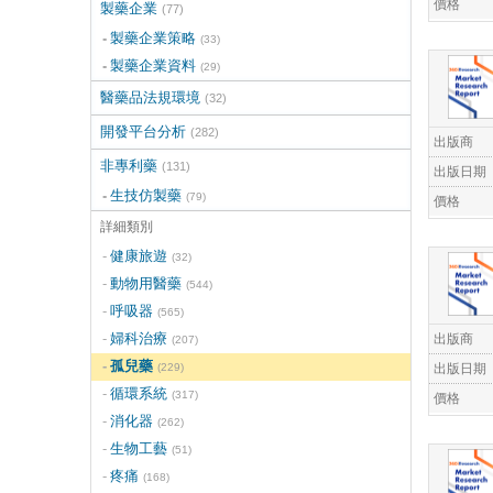
價格
製藥企業
(77)
製藥企業策略
(33)
製藥企業資料
(29)
醫藥品法規環境
(32)
開發平台分析
(282)
出版商
非專利藥
(131)
出版日期
生技仿製藥
(79)
價格
詳細類別
健康旅遊
(32)
動物用醫藥
(544)
呼吸器
(565)
出版商
婦科治療
(207)
孤兒藥
出版日期
(229)
循環系統
(317)
價格
消化器
(262)
生物工藝
(51)
疼痛
(168)