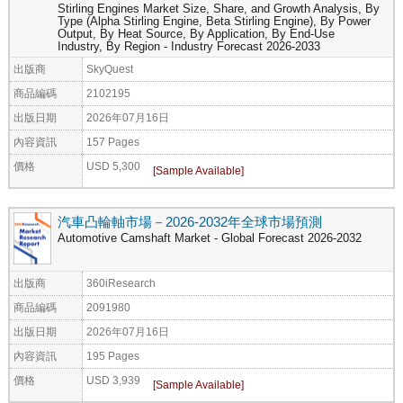
Stirling Engines Market Size, Share, and Growth Analysis, By
Type (Alpha Stirling Engine, Beta Stirling Engine), By Power
Output, By Heat Source, By Application, By End-Use
Industry, By Region - Industry Forecast 2026-2033
出版商
SkyQuest
商品編碼
2102195
出版日期
2026年07月16日
內容資訊
157 Pages
價格
USD 5,300
汽車凸輪軸市場－2026-2032年全球市場預測
Automotive Camshaft Market - Global Forecast 2026-2032
出版商
360iResearch
商品編碼
2091980
出版日期
2026年07月16日
內容資訊
195 Pages
價格
USD 3,939