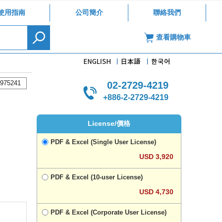
使用指南
公司簡介
聯絡我們
查看購物車
975241
02-2729-4219
+886-2-2729-4219
License/價格
PDF & Excel (Single User License)
USD 3,920
PDF & Excel (10-user License)
USD 4,730
PDF & Excel (Corporate User License)