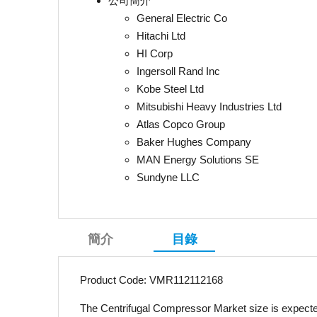
公司簡介
General Electric Co
Hitachi Ltd
HI Corp
Ingersoll Rand Inc
Kobe Steel Ltd
Mitsubishi Heavy Industries Ltd
Atlas Copco Group
Baker Hughes Company
MAN Energy Solutions SE
Sundyne LLC
簡介
目錄
Product Code: VMR112112168
The Centrifugal Compressor Market size is expected