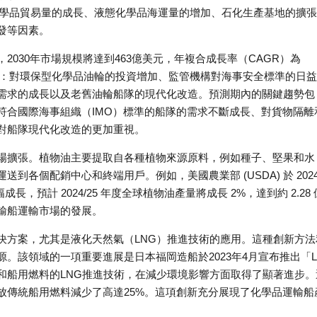
化學品貿易量的成長、液態化學品海運量的增加、石化生產基地的擴
發等因素。
030年市場規模將達到463億美元，年複合成長率（CAGR）為
動：對環保型化學品油輪的投資增加、監管機構對海事安全標準的日
需求的成長以及老舊油輪船隊的現代化改造。預測期內的關鍵趨勢包
符合國際海事組織（IMO）標準的船隊的需求不斷成長、對貨物隔離
對船隊現代化改造的更加重視。
場擴張。植物油主要提取自各種植物來源原料，例如種子、堅果和水
各個配銷中心和終端用戶。例如，美國農業部 (USDA) 於 2024
預計 2024/25 年度全球植物油產量將成長 2%，達到約 2.28 
輸船運輸市場的發展。
決方案，尤其是液化天然氣（LNG）推進技術的應用。這種創新方法
。該領域的一項重要進展是日本福岡造船於2023年4月宣布推出「L
和船用燃料的LNG推進技術，在減少環境影響方面取得了顯著進步。
放傳統船用燃料減少了高達25%。這項創新充分展現了化學品運輸船