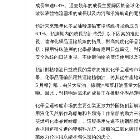
成長率達6.4%。過去幾年的成長主要歸因於全球
散裝液體物流需求的成長以及內河和沿海航道的開
預計未來幾年化學品油輪運輸市場將維持強勁成長，2
6.1%。預測期內的成長預計將受到以下因素的推
視、遠洋化學品運輸航線的拓展、對高純度化學品
括：採用特殊塗層的化學品油輪應用日益廣泛、對
安全系統的日益重視、不銹鋼油輪的廣泛使用以及
預計對植物油日益成長的需求將推動化學品運輸市
果。化學品運輸船用於運輸植物油，將其從生產地運送到
5 月報告稱，由於大豆油、棕櫚油和菜籽油產量大幅成長，
噸。因此，對植物油需求的成長正在推動化學品運
化學品運輸船市場的主要企業正致力於開拓創新解
用液化天然氣作為船舶和各類海上作業船的動力來源
雙燃料化學品運輸船」。這艘採用先進不銹鋼船體
過採用這種先進的雙燃料系統，該船的二氧化碳排
業致力於採用永續和環保技術的決心。