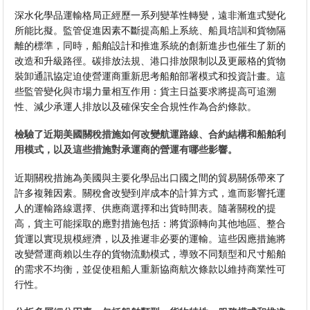
深水化學品運輸格局正經歷一系列變革性轉變，遠非漸進式變化
所能比擬。監管促進因素不斷提高船上系統、船員培訓和貨物隔
離的標準，同時，船舶設計和推進系統的創新進步也催生了新的
改造和升級路徑。碳排放法規、港口排放限制以及更嚴格的貨物
裝卸通訊協定迫使營運商重新思考船舶部署模式和投資計畫。這
些監管變化與市場力量相互作用：貨主日益要求將提高可追溯
性、減少承運人排放以及確保安全合規性作為合約條款。
檢驗了近期美國關稅措施如何改變航運路線、合約結構和船舶利
用模式，以及這些措施對承運商的營運有哪些影響。
近期關稅措施為美國與主要化學品出口國之間的貿易關係帶來了
許多複雜因素。關稅會改變到岸成本的計算方式，進而影響托運
人的運輸路線選擇、供應商選擇和出貨時間表。隨著關稅的提
高，貨主可能採取的應對措施包括：將貨源轉向其他地區、整合
貨運以實現規模經濟，以及推遲非必要的運輸。這些因應措施將
改變營運商賴以生存的貨物流動模式，導致不同類型和尺寸船舶
的需求不均衡，並促使租船人重新協商航次條款以維持商業性可
行性。