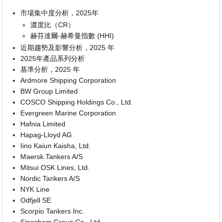
市場集中度分析，2025年
濃度比（CR）
赫芬達爾-赫希曼指數 (HHI)
近期趨勢及影響分析，2025 年
2025年產品系列分析
基準分析，2025 年
Ardmore Shipping Corporation
BW Group Limited
COSCO Shipping Holdings Co., Ltd.
Evergreen Marine Corporation
Hafnia Limited
Hapag-Lloyd AG
Iino Kaiun Kaisha, Ltd.
Maersk Tankers A/S
Mitsui OSK Lines, Ltd.
Nordic Tankers A/S
NYK Line
Odfjell SE
Scorpio Tankers Inc.