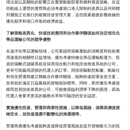
境法規以及關稅的影響正在重塑船舶部署和燃料籌資策略。在這
些航線上運營的運營商必須考慮港口准入限制的差異以及州和聯
邦層面正在推行的複雜排放管理方案，這些因素都會影響維修的
優先順序和港口停靠的經濟效益。
了解策略差異化、快速技術應用和合作夥伴關係如何決定領先化
學品運輸公司的競爭優勢
在遠洋化學品運輸領域，公司業績與策略重點的清晰度和技術應
用速度的相關性日益增強。優先考慮特種化學品運輸船運力、投
資於隔離式儲罐系統並採用混合動力和低排放推進系統的公司，
更有可能贏得謹慎的托運人的訂單。與技術驅動型船廠、船級社
和領先營運商建立戰略合作夥伴關係，能夠快速部署改造方案，
並有助於滿足日益嚴格的貨物裝卸標準。同時，那些優先考慮規
模而忽視技術差異的公司，可能會面臨利潤率下降的困境，因為
托運人會要求更高的服務水準和可驗證的安全認證。
實施優先投資、營運和商業性措施，以降低風險，保障高價值貨
物安全，並快速適應不斷變化的海運標準。
營運商應優先考慮能夠直接降低營運風險並提升貨物吸引力的投