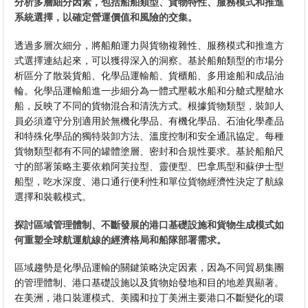
分析多層細分因素，包括船舶類型、貨物特性、服務模式和推進
系統選擇，以確定營運價值和風險的交集。
透過多層次細分，將船舶運力與貨物複雜性、服務模式和推進方
式選擇連結起來，可以獲得深入的洞察。基於船舶類型的市場分
析區分了散裝貨船、化學品運輸船、貨櫃船、多用途船和成品油
輪。化學品運輸船進一步細分為一體式壓載水船和分艙式壓艙水
船，反映了不同的貨物混合和清洗方式。根據貨物類型，裝卸人
員必須遵守分別適用於無機化學品、有機化學品、石油化學產品
和特殊化學品的獨特裝卸方法、溫度控制和安全通訊協定。每種
貨物類型都有不同的罐體塗層、密封和合規性要求。基於船舶尺
寸的部署策略主要依賴阿芙拉型、靈便型、巴拿馬型和蘇伊士型
船型，吃水深度、港口通行便利性和單位貨物經濟性決定了航線
選擇和裝載模式。
探討區域管理體制、不斷發展的港口基礎設施和貨物生成模式如
何重塑全球航運航線的經濟格局和船隊部署需求。
區域趨勢是化學品運輸的關鍵策略決定因素，因為不同貿易集團
的管理體制、港口基礎設施以及貨物始發地和目的地差異顯著。
在美洲，港口裝運模式、美國和拉丁美洲主要港口不斷變化的環