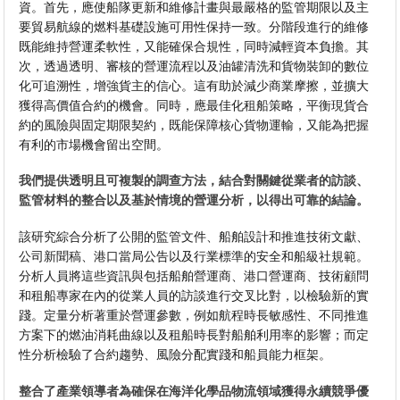
資。首先，應使船隊更新和維修計畫與最嚴格的監管期限以及主
要貿易航線的燃料基礎設施可用性保持一致。分階段進行的維修
既能維持營運柔軟性，又能確保合規性，同時減輕資本負擔。其
次，透過透明、審核的營運流程以及油罐清洗和貨物裝卸的數位
化可追溯性，增強貨主的信心。這有助於減少商業摩擦，並擴大
獲得高價值合約的機會。同時，應最佳化租船策略，平衡現貨合
約的風險與固定期限契約，既能保障核心貨物運輸，又能為把握
有利的市場機會留出空間。
我們提供透明且可複製的調查方法，結合對關鍵從業者的訪談、
監管材料的整合以及基於情境的營運分析，以得出可靠的結論。
該研究綜合分析了公開的監管文件、船舶設計和推進技術文獻、
公司新聞稿、港口當局公告以及行業標準的安全和船級社規範。
分析人員將這些資訊與包括船舶營運商、港口營運商、技術顧問
和租船專家在內的從業人員的訪談進行交叉比對，以檢驗新的實
踐。定量分析著重於營運參數，例如航程時長敏感性、不同推進
方案下的燃油消耗曲線以及租船時長對船舶利用率的影響；而定
性分析檢驗了合約趨勢、風險分配實踐和船員能力框架。
整合了產業領導者為確保在海洋化學品物流領域獲得永續競爭優