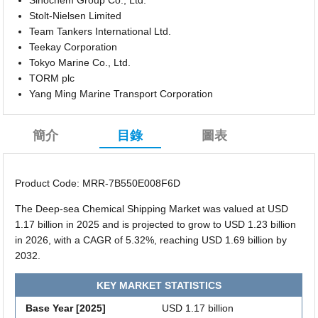
Sinochem Group Co., Ltd.
Stolt-Nielsen Limited
Team Tankers International Ltd.
Teekay Corporation
Tokyo Marine Co., Ltd.
TORM plc
Yang Ming Marine Transport Corporation
簡介
目錄
圖表
Product Code: MRR-7B550E008F6D
The Deep-sea Chemical Shipping Market was valued at USD
1.17 billion in 2025 and is projected to grow to USD 1.23 billion
in 2026, with a CAGR of 5.32%, reaching USD 1.69 billion by
2032.
KEY MARKET STATISTICS
Base Year [2025]
USD 1.17 billion