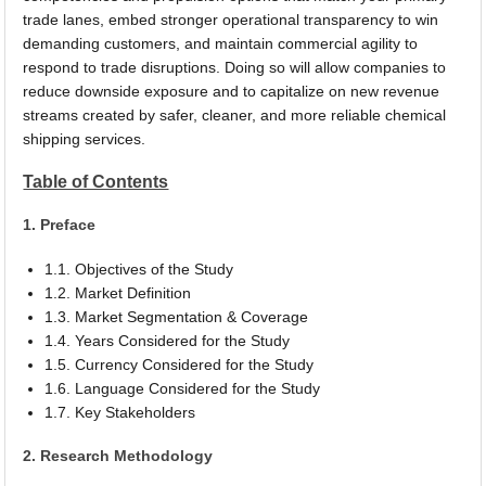
trade lanes, embed stronger operational transparency to win
demanding customers, and maintain commercial agility to
respond to trade disruptions. Doing so will allow companies to
reduce downside exposure and to capitalize on new revenue
streams created by safer, cleaner, and more reliable chemical
shipping services.
Table of Contents
1. Preface
1.1. Objectives of the Study
1.2. Market Definition
1.3. Market Segmentation & Coverage
1.4. Years Considered for the Study
1.5. Currency Considered for the Study
1.6. Language Considered for the Study
1.7. Key Stakeholders
2. Research Methodology