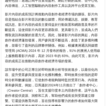
趨勢包括：透過訂閱平台實現盈利、網紅行銷的成長、去中心化
內容傳送、人工智慧驅動的內容創作工具以及跨平台受眾互動。
影片內容的成長預計將推動內容創作者經濟市場的擴張。影片內
容是指結合影片和音訊的數位媒體，用於傳遞訊息、娛樂、教育
或訊息。影片內容的成長主要得益於行動裝置和網路普及率的不
斷提高，這使得影片內容更容易取得、更具吸引力，並成為人們
獲取資訊和娛樂的首選方式。因此，隨著影片內容的興起，內容
創作者經濟蓬勃發展，用戶參與度不斷提高，創造了更多獲利機
會，並吸引了盈利的品牌夥伴關係。例如，根據澳洲通訊與媒體
管理局 (ACMA) 2024 年 12 月發布的報告，91% 的澳洲人使用線
上服務觀看影片內容，高於 2023 年的 83%。由此可見，影片內
容的成長正在推動內容創作者經濟市場的發展。
該市場中的公司正專注於即時效果分析等技術進步，以最佳化內
容、提升受眾參與度並最大化獲利機會。即時效果分析指的是即
時分析和數據追蹤，它使創作者能夠隨時監控受眾行為、內容效
果和參與度。例如，亞馬遜於2024年11月推出了「創作者中心」
（Creator Central），旨在支援印度本土內容創作者。該平台為
創作者提供資源、洞察和工具，幫助他們成長並與受眾建立聯
繫。它還提供教育內容，旨在指導有影響力的創作者如何最大限