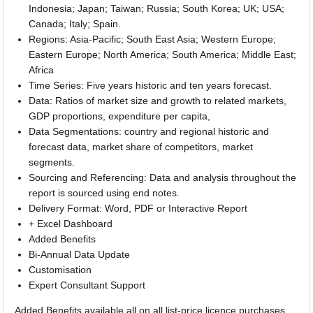
Indonesia; Japan; Taiwan; Russia; South Korea; UK; USA;
Canada; Italy; Spain.
Regions: Asia-Pacific; South East Asia; Western Europe;
Eastern Europe; North America; South America; Middle East;
Africa
Time Series: Five years historic and ten years forecast.
Data: Ratios of market size and growth to related markets,
GDP proportions, expenditure per capita,
Data Segmentations: country and regional historic and
forecast data, market share of competitors, market
segments.
Sourcing and Referencing: Data and analysis throughout the
report is sourced using end notes.
Delivery Format: Word, PDF or Interactive Report
+ Excel Dashboard
Added Benefits
Bi-Annual Data Update
Customisation
Expert Consultant Support
Added Benefits available all on all list-price licence purchases,