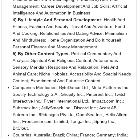
Management; Career Development And Job Skills; Artificial
Intelligence And Automation In Business
4) By Lifestyle And Personal Development:
Health And
Fitness; Fashion And Beauty; Travel And Adventure; Food
And Cooking; Relationships And Dating Advice; Minimalism
And Mindfulness; Home Organization And Do It Yourself;
Personal Finance And Money Management
5) By Other Content Types:
Political Commentary And
Analysis; Spiritual And Religious Content; Autonomous
Sensory Meridian Response And Relaxation; Pets And
Animal Care; Niche Hobbies; Accessibility And Special Needs
Content; Experimental And Futuristic Content
Companies Mentioned: ByteDance Ltd.; Meta Platforms Inc.;
Spotify Technology S.A.; Shopify Inc.; Pinterest Inc.; Twitch
Interactive Inc.; Fiverr International Ltd.; Impact.com Inc.;
Substack Inc.; JellySmack Inc.; Discord Inc.; Acast AB;
Patreon Inc.; 99designs Pty Ltd; OpenSea Inc.; Hello Alfred
Inc.; Freelancer.com Limited; Tongal Inc.; Spring Inc.;
BitClout.
Countries: Australia; Brazil; China; France; Germany; India;