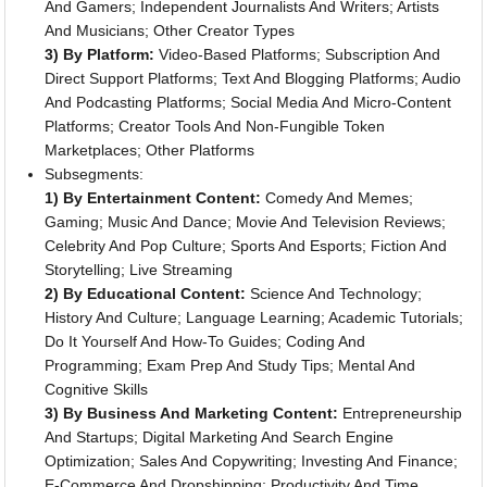
And Gamers; Independent Journalists And Writers; Artists
And Musicians; Other Creator Types
3) By Platform:
Video-Based Platforms; Subscription And
Direct Support Platforms; Text And Blogging Platforms; Audio
And Podcasting Platforms; Social Media And Micro-Content
Platforms; Creator Tools And Non-Fungible Token
Marketplaces; Other Platforms
Subsegments:
1) By Entertainment Content:
Comedy And Memes;
Gaming; Music And Dance; Movie And Television Reviews;
Celebrity And Pop Culture; Sports And Esports; Fiction And
Storytelling; Live Streaming
2) By Educational Content:
Science And Technology;
History And Culture; Language Learning; Academic Tutorials;
Do It Yourself And How-To Guides; Coding And
Programming; Exam Prep And Study Tips; Mental And
Cognitive Skills
3) By Business And Marketing Content:
Entrepreneurship
And Startups; Digital Marketing And Search Engine
Optimization; Sales And Copywriting; Investing And Finance;
E-Commerce And Dropshipping; Productivity And Time