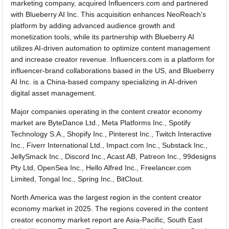
marketing company, acquired Influencers.com and partnered
with Blueberry AI Inc. This acquisition enhances NeoReach's
platform by adding advanced audience growth and
monetization tools, while its partnership with Blueberry AI
utilizes AI-driven automation to optimize content management
and increase creator revenue. Influencers.com is a platform for
influencer-brand collaborations based in the US, and Blueberry
AI Inc. is a China-based company specializing in AI-driven
digital asset management.
Major companies operating in the content creator economy
market are ByteDance Ltd., Meta Platforms Inc., Spotify
Technology S.A., Shopify Inc., Pinterest Inc., Twitch Interactive
Inc., Fiverr International Ltd., Impact.com Inc., Substack Inc.,
JellySmack Inc., Discord Inc., Acast AB, Patreon Inc., 99designs
Pty Ltd, OpenSea Inc., Hello Alfred Inc., Freelancer.com
Limited, Tongal Inc., Spring Inc., BitClout.
North America was the largest region in the content creator
economy market in 2025. The regions covered in the content
creator economy market report are Asia-Pacific, South East