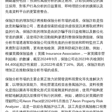
關鍵趨勢包括：預測性風險分析的廣泛應用、詐欺偵測模型的廣
泛採用、對客戶行為分析的日益重視、即時理賠分析的擴展以及
先進資料平台的更緊密整合。
保險詐欺的增加預計將推動保險分析市場的成長。保險詐欺是指
故意欺騙保險公司，透過虛假索賠或提供虛假資訊來獲取經濟利
益的行為。保險詐欺的增加是由於詐騙手段日益複雜以及數位化
管道的擴展，這使得詐欺活動能夠滲透到整個保險價值鏈。保險
分析市場透過幫助保險公司採用先進的分析技術和即時監控工具
來應對這項挑戰，更有效地檢測、調查和防範詐欺活動。例如，
根據英國保險協會（ 英國 Insurance Association，一家英國非營
利組織）的數據，截至2024年9月，保險公司在2023年共檢測到
84,400起欺詐性索賠，比2022年成長了16%。因此，保險詐欺的
增加正在推動保險分析市場的成長。
保險分析市場的主要企業正致力於開發資料視覺化等先進解決方
案，以增強決策能力、簡化營運流程並改善風險評估。資料視覺
化是指以圖表等視覺化形式呈現複雜資料的技術，使用戶能夠更
輕鬆地解讀資訊並獲得可執行的洞察。例如，總部位於英國的管
理顧問公司Aeon Placid於2024年5月推出了Aeon Property Risk
Analyzer，這是一款綜合風險評估工具。該工具提供風險敞口視覺