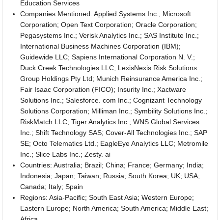
Education Services
Companies Mentioned: Applied Systems Inc.; Microsoft
Corporation; Open Text Corporation; Oracle Corporation;
Pegasystems Inc.; Verisk Analytics Inc.; SAS Institute Inc.;
International Business Machines Corporation (IBM);
Guidewide LLC; Sapiens International Corporation N. V.;
Duck Creek Technologies LLC; LexisNexis Risk Solutions
Group Holdings Pty Ltd; Munich Reinsurance America Inc.;
Fair Isaac Corporation (FICO); Insurity Inc.; Xactware
Solutions Inc.; Salesforce. com Inc.; Cognizant Technology
Solutions Corporation; Milliman Inc.; Symbility Solutions Inc.;
RiskMatch LLC; Tiger Analytics Inc.; WNS Global Services
Inc.; Shift Technology SAS; Cover-All Technologies Inc.; SAP
SE; Octo Telematics Ltd.; EagleEye Analytics LLC; Metromile
Inc.; Slice Labs Inc.; Zesty. ai
Countries: Australia; Brazil; China; France; Germany; India;
Indonesia; Japan; Taiwan; Russia; South Korea; UK; USA;
Canada; Italy; Spain
Regions: Asia-Pacific; South East Asia; Western Europe;
Eastern Europe; North America; South America; Middle East;
Africa