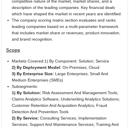
competitive nature of the market, market shares, and a
description of the leading companies. Key financial deals
which have shaped the market in recent years are identified.
The company scoring matrix section evaluates and ranks
leading companies based on a multi-parameter framework
that includes market share or revenues, product innovation,
and brand recognition.
Scope
Markets Covered:1) By Component: Solution; Service
2) By Deployment Model:
On-Premises; Cloud
3) By Enterprise Size:
Large Enterprises; Small And
Medium Enterprises (SMEs)
Subsegments:
1) By Solution:
Risk Assessment And Management Tools;
Claims Analytics Software; Underwriting Analytics Solutions;
Customer Retention And Acquisition Analytics; Fraud
Detection And Prevention Tools
2) By Service:
Consulting Services; Implementation
Services; Support And Maintenance Services; Training And