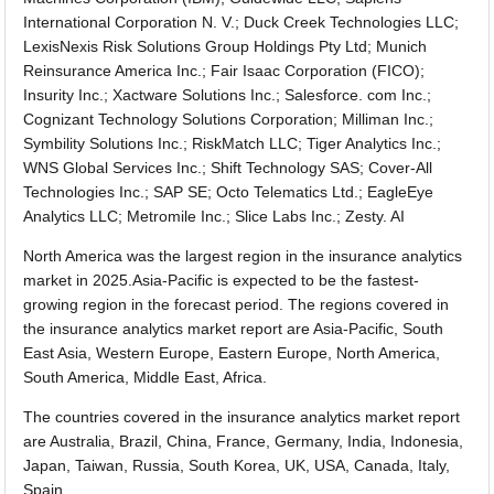
International Corporation N. V.; Duck Creek Technologies LLC;
LexisNexis Risk Solutions Group Holdings Pty Ltd; Munich
Reinsurance America Inc.; Fair Isaac Corporation (FICO);
Insurity Inc.; Xactware Solutions Inc.; Salesforce. com Inc.;
Cognizant Technology Solutions Corporation; Milliman Inc.;
Symbility Solutions Inc.; RiskMatch LLC; Tiger Analytics Inc.;
WNS Global Services Inc.; Shift Technology SAS; Cover-All
Technologies Inc.; SAP SE; Octo Telematics Ltd.; EagleEye
Analytics LLC; Metromile Inc.; Slice Labs Inc.; Zesty. AI
North America was the largest region in the insurance analytics
market in 2025.Asia-Pacific is expected to be the fastest-
growing region in the forecast period. The regions covered in
the insurance analytics market report are Asia-Pacific, South
East Asia, Western Europe, Eastern Europe, North America,
South America, Middle East, Africa.
The countries covered in the insurance analytics market report
are Australia, Brazil, China, France, Germany, India, Indonesia,
Japan, Taiwan, Russia, South Korea, UK, USA, Canada, Italy,
Spain