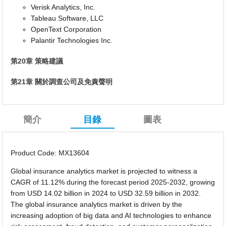
Verisk Analytics, Inc.
Tableau Software, LLC
OpenText Corporation
Palantir Technologies Inc.
第20章 策略建議
第21章 關於調查公司及免責聲明
簡介
目錄
圖表
Product Code: MX13604
Global insurance analytics market is projected to witness a
CAGR of 11.12% during the forecast period 2025-2032, growing
from USD 14.02 billion in 2024 to USD 32.59 billion in 2032.
The global insurance analytics market is driven by the
increasing adoption of big data and AI technologies to enhance