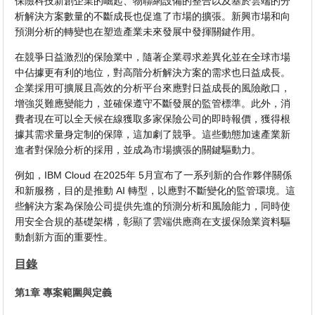
保險科技新創企業的崛起、物聯網設備的整合以及基於雲端的分
析解決方案數量的不斷成長也促進了市場的擴張。新興市場和向
預測分析的轉變也在塑造產業未來發展中發揮關鍵作用。
在競爭日益激烈的保險業中，隨著企業尋求差異化並在全球市場
中佔據更有利的地位，對高階分析解決方案的需求也日益成長。
企業採用可擴展且高效的分析平台來應對日益成長的風險敞口，
增強災難應變能力，並確保遵守不斷發展的監管標準。此外，消
費者現在可以全天候在線獲取多家保險公司的即時報價，獲得根
據其需求量身定制的保障，這加劇了競爭。這些動態加速產業新
進者對保險分析的採用，並成為市場擴張的關鍵驅動力。
例如，IBM Cloud 在2025年 5月宣布了一系列新的合作夥伴關係
和新服務，目的是推動 AI 轉型，以應對不斷變化的監管環境。這
些解決方案為保險公司提供先進的預測分析和風險能力，同時使
用安全合規的基礎架構，彰顯了雲端供應商在支援保險業資料驅
動創新方面的重要性。
目錄
第1章 專案範圍與定義