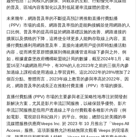
趨勢包括：訂閱模式的擴張、與觀眾的互動、行動優先串流媒體
的普及、區域內容客製化以及對低延遲串流媒體的需求。
未來幾年，網路普及率的不斷提高預計將推動直播付費點播
（PPV）市場的成長。網路普及率指的是能夠接觸並使用網路的人
口比例。普及率的提高得益於網路基礎設施的改善、網路連接的
擴展以及價格的下降，這將使全球更多人能夠存取線上內容。直
播付費點播利用網路普及率，直接向連網用戶提供即時點播活動
內容，從而將受眾群體擴展到傳統廣播管道和線下參與之外。例
如，根據盧森堡政府機構歐盟統計局的數據，截至2024年1月，歐
盟16至74歲網路用戶中，有30%的人在2023年之前的三個月內參
加過線上課程或使用過線上學習資料。這比2022年的28%增加了2
個百分點。整體而言，2023年線上教育的參與率高於2022年。因
此，網路普及率的成長正在推動付費直播（PPV）市場的擴張。
直播付費點播 (PPV) 市場的主要參與者正策略性地專注於開發創
新解決方案，尤其是影片串流訂閱服務，以確保競爭優勢。影片
串流訂閱服務是指用戶透過線上平台付費觀看各種影片內容（例
如電影、電視節目和紀錄片）的平台。例如，總部位於美國的串
流媒體服務供應商Veeps Inc. 於 2023 年 10 月推出了「Veeps All
Access」服務。這項新服務允許粉絲無限次觀看 Veeps 的現場表