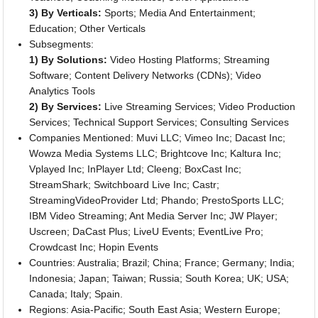
3) By Verticals:
Sports; Media And Entertainment;
Education; Other Verticals
Subsegments:
1) By Solutions:
Video Hosting Platforms; Streaming
Software; Content Delivery Networks (CDNs); Video
Analytics Tools
2) By Services:
Live Streaming Services; Video Production
Services; Technical Support Services; Consulting Services
Companies Mentioned: Muvi LLC; Vimeo Inc; Dacast Inc;
Wowza Media Systems LLC; Brightcove Inc; Kaltura Inc;
Vplayed Inc; InPlayer Ltd; Cleeng; BoxCast Inc;
StreamShark; Switchboard Live Inc; Castr;
StreamingVideoProvider Ltd; Phando; PrestoSports LLC;
IBM Video Streaming; Ant Media Server Inc; JW Player;
Uscreen; DaCast Plus; LiveU Events; EventLive Pro;
Crowdcast Inc; Hopin Events
Countries: Australia; Brazil; China; France; Germany; India;
Indonesia; Japan; Taiwan; Russia; South Korea; UK; USA;
Canada; Italy; Spain.
Regions: Asia-Pacific; South East Asia; Western Europe;