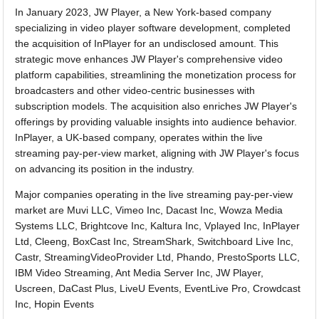
In January 2023, JW Player, a New York-based company
specializing in video player software development, completed
the acquisition of InPlayer for an undisclosed amount. This
strategic move enhances JW Player's comprehensive video
platform capabilities, streamlining the monetization process for
broadcasters and other video-centric businesses with
subscription models. The acquisition also enriches JW Player's
offerings by providing valuable insights into audience behavior.
InPlayer, a UK-based company, operates within the live
streaming pay-per-view market, aligning with JW Player's focus
on advancing its position in the industry.
Major companies operating in the live streaming pay-per-view
market are Muvi LLC, Vimeo Inc, Dacast Inc, Wowza Media
Systems LLC, Brightcove Inc, Kaltura Inc, Vplayed Inc, InPlayer
Ltd, Cleeng, BoxCast Inc, StreamShark, Switchboard Live Inc,
Castr, StreamingVideoProvider Ltd, Phando, PrestoSports LLC,
IBM Video Streaming, Ant Media Server Inc, JW Player,
Uscreen, DaCast Plus, LiveU Events, EventLive Pro, Crowdcast
Inc, Hopin Events