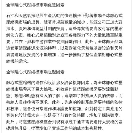
全球離心式壓縮機市場促進因素
石油和天然氣探勘與生產活動的快速擴張正顯著推動全球離心式
壓縮機市場的成長。隨著常規蘊藏量的減少，能源公司正加大對
深水、頁岩和傳統型計劃的投資，這些專案需要高效可靠的壓縮
解決方案。離心式壓縮機對於處理各種壓力下的大量氣體至關重
要，並在上游和中游作業中發揮關鍵作用。此外，全球向天然氣
這種更清潔能源來源的轉型，以及對液化天然氣基礎設施和天然
氣管道建設投資的不斷增加，進一步推動了整個產業對離心式壓
縮機的需求。
全球離心式壓縮機市場阻礙因素
離心式壓縮機的運作和設計涉及許多複雜因素，為全球離心式壓
縮機市場帶來了巨大挑戰。有效運作這些壓縮機需要對流體動
態、動態和動態有深入的了解，這增加了對熟練人員的依賴，而
熟練人員往往供不應求。此外，先進的控制系統需要持續的監控
和校準，這會使日常運作和維護更加複雜。針對特定工業應用的
客製化設計需求進一步延長了前置作業時間，增加了採購難度。
此外，將這些壓縮機整合到現有系統中通常需要進行大規模的基
礎設施升級，從而增加了實施工作的總成本和複雜性。