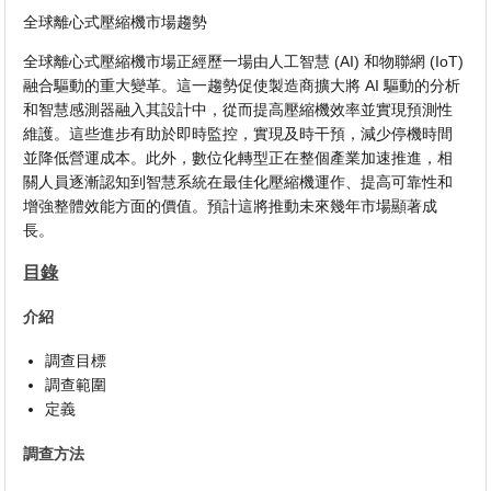
全球離心式壓縮機市場趨勢
全球離心式壓縮機市場正經歷一場由人工智慧 (AI) 和物聯網 (IoT)
融合驅動的重大變革。這一趨勢促使製造商擴大將 AI 驅動的分析
和智慧感測器融入其設計中，從而提高壓縮機效率並實現預測性
維護。這些進步有助於即時監控，實現及時干預，減少停機時間
並降低營運成本。此外，數位化轉型正在整個產業加速推進，相
關人員逐漸認知到智慧系統在最佳化壓縮機運作、提高可靠性和
增強整體效能方面的價值。預計這將推動未來幾年市場顯著成
長。
目錄
介紹
調查目標
調查範圍
定義
調查方法