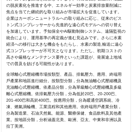
の脱炭素化を推進する中、エネルギー効率と炭素排放量削減に
焦点を当てた継続的な取り組みが市場拡大を促進しています。
企業はカーボンニュートラルへの取り組みに応じ、従来のピス
トン式コンプレッサーから先進的な遠心式モデルへの切り替え
を加速しています。予知保全やAI駆動制御システム、遠隔監視の
統合により、運用基準の再定義が進む見込みです。さらに水素
経済への移行は大きな機会をもたらし、水素の製造,輸送に遠心
式コンプレッサーが不可欠となります。ただし、初期コストの
高さや厳格なメンテナンス要件といった課題が、発展途上地域
での普及を妨げる可能性があります。
全球離心式壓縮機市場按類型、產品、排氣壓力、應用、終端用
戶產業和地區進行細分。按類型分類，分為無油離心式壓縮機及
充油離心式壓縮機。依產品分類，分為單級離心式壓縮機及多級
離心式壓縮機。依排氣壓力分類，分為低於20巴、20-200巴、
201-400巴和高於400巴。按應用分類，分為暖通空調系統、冷
凍、燃氣渦輪機、工業流程和其他應用。依終端用戶產業分類，
分為製造業、石油天然氣、能源、醫療保健、食品飲料及其他產
業。按地區分類，分析涵蓋北美、歐洲、亞太、中東和非洲以及
拉丁美洲。