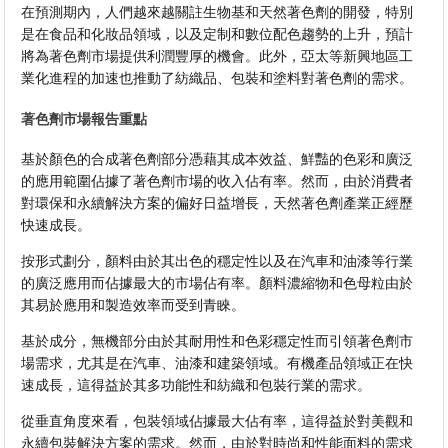
在預測期內，人們越來越關註生物基和天然著色劑的開發，特別
是在食品和化妝品領域，以及定制和數位配色趨勢的上升，預計
將為著色劑市場提供利潤豐厚的機會。此外，亞太等新興地區工
業化進程的加速也推動了紡織品、包裝和塗料對著色劑的需求。
著色劑市場報告重點
基於顏色的合成著色劑部分憑藉其成本效益、鮮豔的色彩和廣泛
的應用範圍佔據了著色劑市場的收入佔有率。然而，由於消費者
對環保和永續解決方案的偏好日益增長，天然著色劑產業正經歷
快速成長。
按形式劃分，顏料由於其出色的穩定性以及在汽車和油漆等行業
的廣泛應用而佔據最大的市場佔有率。顏料濃縮物和色母粒由於
其易於應用和製造效率而受到青睞。
基於成分，無機部分由於其耐用性和色彩穩定性而引領著色劑市
場需求，尤其是在汽車、油漆和建築領域。有機產品領域正在快
速成長，這得益於其多功能性和紡織和包裝行業的需求。
從垂直角度來看，包裝領域佔據最大佔有率，這得益於對美觀和
永續包裝解決方案的需求。然而，由於對時尚和性能面料的需求