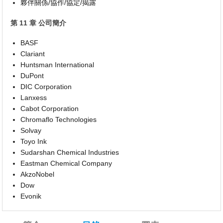
夥伴關係/協作/協定/揭露
第 11 章 公司簡介
BASF
Clariant
Huntsman International
DuPont
DIC Corporation
Lanxess
Cabot Corporation
Chromaflo Technologies
Solvay
Toyo Ink
Sudarshan Chemical Industries
Eastman Chemical Company
AkzoNobel
Dow
Evonik