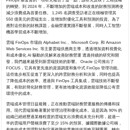
FinOps 基金會的一項研究報告了這一點，該研究反映了工程授權
的轉變。到 2024 年，不斷增加的雲端成本和改進的財務預測將使
減少浪費成為首要任務。 1,245 名調查受訪者正在積極管理其
550 億美元的雲端支出，並增加對優化工具和預測的投資。為了
應對這些新的財務課題，金融營運實踐不斷發展，同時人工智慧/
機器學習成本不斷增加。
雲端 FinOps 市場由 Alphabet Inc.、Microsoft Corp. 和 Amazon
Web Services Inc. 等主要雲端供應商主導，透過增加資料視覺化
和成本優化 AI 驅動的見解來改善財務營運 透過持續的研究和開
發，我們越來越受到新雲端技術的影響。 Oracle 公司推出了
FOCUS，它具有更先進的資源調度和集中式 FinOps 管理功能。
這些進步相互促進了更深入的跨雲財務分析和決策，同時也提高
了降低成本的效率。透過與 FinOps 工具集成，雲端技術不斷發
展，有助於簡化財務管理，更有效地優化資源效能並降低公有雲
環境中的成本。
雲端成本管理日益複雜，正在推動雲端財務營運服務的傳播和採
用。現代雲端策略著重於管理治理和優化成本。這是因為 90% 的
組織已經經歷過某種程度的雲端支出浪費或未充分利用，超過一
半的雲端用戶聲稱浪費了至少 15% 的預算。據國際數據公司稱，
有效的成本管理對於制定更複雜的業務技術策略至關重要。轉向