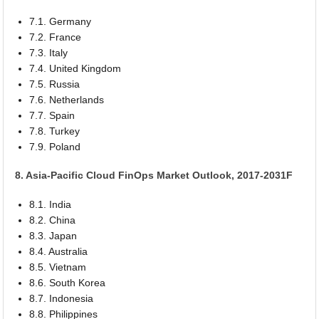
7.1. Germany
7.2. France
7.3. Italy
7.4. United Kingdom
7.5. Russia
7.6. Netherlands
7.7. Spain
7.8. Turkey
7.9. Poland
8. Asia-Pacific Cloud FinOps Market Outlook, 2017-2031F
8.1. India
8.2. China
8.3. Japan
8.4. Australia
8.5. Vietnam
8.6. South Korea
8.7. Indonesia
8.8. Philippines