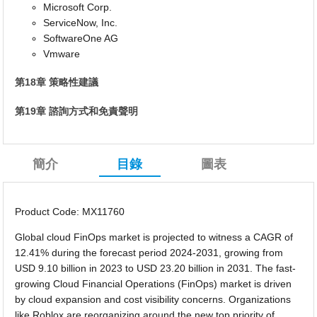
Microsoft Corp.
ServiceNow, Inc.
SoftwareOne AG
Vmware
第18章 策略性建議
第19章 諮詢方式和免責聲明
簡介
目錄
圖表
Product Code: MX11760
Global cloud FinOps market is projected to witness a CAGR of
12.41% during the forecast period 2024-2031, growing from
USD 9.10 billion in 2023 to USD 23.20 billion in 2031. The fast-
growing Cloud Financial Operations (FinOps) market is driven
by cloud expansion and cost visibility concerns. Organizations
like Roblox are reorganizing around the new top priority of