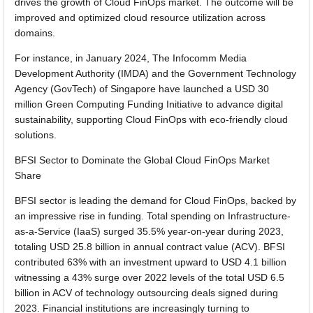
drives the growth of Cloud FinOps market. The outcome will be
improved and optimized cloud resource utilization across
domains.
For instance, in January 2024, The Infocomm Media
Development Authority (IMDA) and the Government Technology
Agency (GovTech) of Singapore have launched a USD 30
million Green Computing Funding Initiative to advance digital
sustainability, supporting Cloud FinOps with eco-friendly cloud
solutions.
BFSI Sector to Dominate the Global Cloud FinOps Market
Share
BFSI sector is leading the demand for Cloud FinOps, backed by
an impressive rise in funding. Total spending on Infrastructure-
as-a-Service (IaaS) surged 35.5% year-on-year during 2023,
totaling USD 25.8 billion in annual contract value (ACV). BFSI
contributed 63% with an investment upward to USD 4.1 billion
witnessing a 43% surge over 2022 levels of the total USD 6.5
billion in ACV of technology outsourcing deals signed during
2023. Financial institutions are increasingly turning to