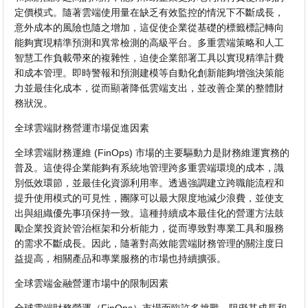
定價模式。隨著雲端使用量在缺乏有效監控的情況下不斷成長，
意外成本的風險也隨之增加，這促使企業從基礎的標籤標記轉向
能夠實現精準預測和異常檢測的高級平台。多重雲端策略和人工
智慧工作負載帶來的複雜性，迫使企業部署工具以實現精準計費
和成本管理。即時警報和預測建模等自動化創新能夠增強決策能
力並最佳化成本，從而顯著降低雲端支出，並改善企業的整體財
務狀況。
全球雲端財務營運市場促進因素
全球雲端財務運維 (FinOps) 市場的主要驅動力是財務維運實務的
普及。這使得企業能夠有系統地管理跨多重雲端環境的成本，識
別低效環節，並最佳化資源利用率。透過強調建立跨職能流程和
提升使用模式的可見性，團隊可以最大限度地減少浪費，並使支
出與組織優先事項保持一致。這種持續成本最佳化的營運方法鼓
勵企業投資於管治框架和分析能力，從而導致對專業工具和服務
的需求不斷成長。因此，隨著對高效能雲端財務管理的關注度日
益提高，相關產品和專業服務的市場也持續擴張。
全球雲端金融營運市場中的限制因素