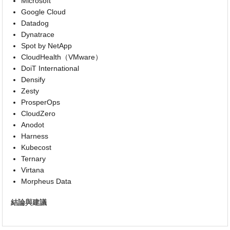
Microsoft
Google Cloud
Datadog
Dynatrace
Spot by NetApp
CloudHealth（VMware）
DoiT International
Densify
Zesty
ProsperOps
CloudZero
Anodot
Harness
Kubecost
Ternary
Virtana
Morpheus Data
結論與建議