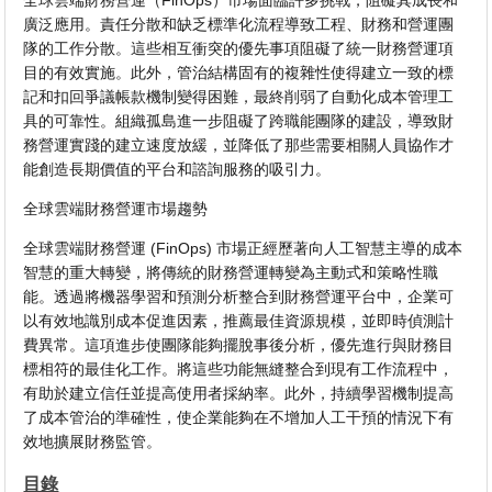
全球雲端財務營運（FinOps）市場面臨許多挑戰，阻礙其成長和
廣泛應用。責任分散和缺乏標準化流程導致工程、財務和營運團
隊的工作分散。這些相互衝突的優先事項阻礙了統一財務營運項
目的有效實施。此外，管治結構固有的複雜性使得建立一致的標
記和扣回爭議帳款機制變得困難，最終削弱了自動化成本管理工
具的可靠性。組織孤島進一步阻礙了跨職能團隊的建設，導致財
務營運實踐的建立速度放緩，並降低了那些需要相關人員協作才
能創造長期價值的平台和諮詢服務的吸引力。
全球雲端財務營運市場趨勢
全球雲端財務營運 (FinOps) 市場正經歷著向人工智慧主導的成本
智慧的重大轉變，將傳統的財務營運轉變為主動式和策略性職
能。透過將機器學習和預測分析整合到財務營運平台中，企業可
以有效地識別成本促進因素，推薦最佳資源規模，並即時偵測計
費異常。這項進步使團隊能夠擺脫事後分析，優先進行與財務目
標相符的最佳化工作。將這些功能無縫整合到現有工作流程中，
有助於建立信任並提高使用者採納率。此外，持續學習機制提高
了成本管治的準確性，使企業能夠在不增加人工干預的情況下有
效地擴展財務監管。
目錄