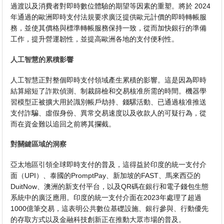
過渡以及消費者對即時數位體驗的期望等因素的重塑。將於 2024
年通過的歐洲即時支付法規要求廣泛提供歐元計價的即時轉帳服
務，並使其價格與標準轉帳服務保持一致，從而加快銀行的準備
工作，提升營運韌性，並提高歐洲各地的支付便利性。
人工智慧的累積影響
人工智慧正對整個即時支付領域產生累積的影響。這是因為即時
結算縮短了詐欺偵測、制裁篩檢和交易核准所需的時間。機器學
習模型正被擴大用於識別帳戶劫持、錢騾活動、已通過核准推送
支付詐騙、虛假身份、異常交易速度以及收款人的可疑行為，從
而在資金難以追回之前將其攔截。
對關鍵區域的洞察
亞太地區引領全球即時支付的普及，這得益於印度的統一支付介
面（UPI）、泰國的PromptPay、新加坡的FAST、馬來西亞的
DuitNow、澳洲的新支付平台，以及QR碼在銀行和電子錢包生態
系統中的廣泛應用。印度的統一支付介面在2023年處理了超過
1000億筆交易，這表明公共數位基礎設施、銀行參與、行動優先
的存取方式以及金融科技創新正在推動大眾市場的普及。