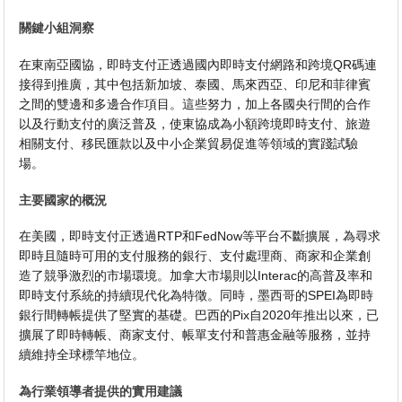
關鍵小組洞察
在東南亞國協，即時支付正透過國內即時支付網路和跨境QR碼連
接得到推廣，其中包括新加坡、泰國、馬來西亞、印尼和菲律賓
之間的雙邊和多邊合作項目。這些努力，加上各國央行間的合作
以及行動支付的廣泛普及，使東協成為小額跨境即時支付、旅遊
相關支付、移民匯款以及中小企業貿易促進等領域的實踐試驗
場。
主要國家的概況
在美國，即時支付正透過RTP和FedNow等平台不斷擴展，為尋求
即時且隨時可用的支付服務的銀行、支付處理商、商家和企業創
造了競爭激烈的市場環境。加拿大市場則以Interac的高普及率和
即時支付系統的持續現代化為特徵。同時，墨西哥的SPEI為即時
銀行間轉帳提供了堅實的基礎。巴西的Pix自2020年推出以來，已
擴展了即時轉帳、商家支付、帳單支付和普惠金融等服務，並持
續維持全球標竿地位。
為行業領導者提供的實用建議