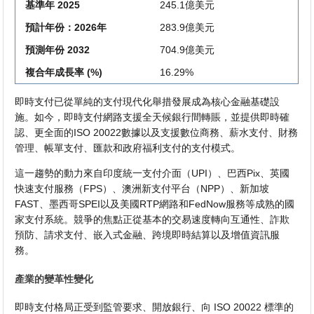
基準年 2025
245.1億美元
預計年份：2026年
283.9億美元
預測年份 2032
704.9億美元
複合年成長率 (%)
16.29%
即時支付已從單純的支付現代化舉措發展成為核心金融基礎設
施。如今，即時支付網路支援全天候銀行間轉賬，並提供即時確
認、更全面的ISO 20022數據以及支援數位商務、薪水支付、財務
管理、帳單支付、匯款和政府福利支付的支付模式。
這一趨勢的動力來自印度統一支付介面（UPI）、巴西Pix、英國
快速支付服務（FPS）、澳洲新支付平台（NPP）、新加坡
FAST、墨西哥SPEI以及美國RTP網路和FedNow服務等成熟的國
家支付系統。競爭的焦點正從基本的交易速度轉向互通性、詐欺
預防、請求支付、嵌入式金融、跨境即時結算以及增值資訊服
務。
產業的變革性變化
即時支付格局正受到監管要求、開放銀行、向 ISO 20022 標準的