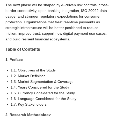
The next phase will be shaped by AI-driven risk controls, cross-
border connectivity, open banking integration, ISO 20022 data
usage, and stronger regulatory expectations for consumer
protection. Organizations that treat real-time payments as
strategic infrastructure will be better positioned to reduce
friction, improve trust, support new digital payment use cases,
and build resilient financial ecosystems.
Table of Contents
1. Preface
1.1. Objectives of the Study
1.2. Market Definition
1.3. Market Segmentation & Coverage
1.4. Years Considered for the Study
1.5. Currency Considered for the Study
1.6. Language Considered for the Study
1.7. Key Stakeholders
2. Research Methodology