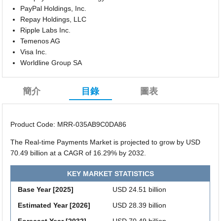
PayPal Holdings, Inc.
Repay Holdings, LLC
Ripple Labs Inc.
Temenos AG
Visa Inc.
Worldline Group SA
簡介
目錄
圖表
Product Code: MRR-035AB9C0DA86
The Real-time Payments Market is projected to grow by USD
70.49 billion at a CAGR of 16.29% by 2032.
KEY MARKET STATISTICS
Base Year [2025]
USD 24.51 billion
Estimated Year [2026]
USD 28.39 billion
Forecast Year [2032]
USD 70.49 billion