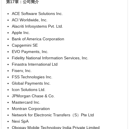
第17章：公司簡介
ACE Software Solutions Inc.
ACI Worldwide, Inc.
Alacriti Infosystems Pvt. Ltd.
Apple Inc.
Bank of America Corporation
Capgemini SE
EVO Payments, Inc.
Fidelity National Information Services, Inc.
Finastra International Ltd
Fiserv, Inc.
FSS Technologies Inc.
Global Payments Inc.
Icon Solutions Ltd.
JPMorgan Chase & Co.
Mastercard Inc.
Montran Corporation
Network for Electronic Transfers（S）Pte Ltd
Nexi SpA
Obopay Mobile Technology India Private Limited