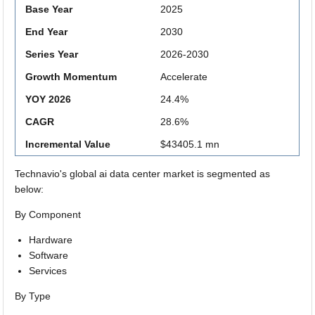
Base Year
2025
End Year
2030
Series Year
2026-2030
Growth Momentum
Accelerate
YOY 2026
24.4%
CAGR
28.6%
Incremental Value
$43405.1 mn
Technavio's global ai data center market is segmented as
below:
By Component
Hardware
Software
Services
By Type