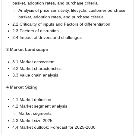
basket, adoption rates, and purchase criteria
Analysis of price sensitivity, lifecycle, customer purchase
basket, adoption rates, and purchase criteria
2.2 Criticality of inputs and Factors of differentiation
2.3 Factors of disruption
2.4 Impact of drivers and challenges
3 Market Landscape
3.1 Market ecosystem
3.2 Market characteristics
3.3 Value chain analysis
4 Market Sizing
4.1 Market definition
4.2 Market segment analysis
Market segments
4.3 Market size 2025
4.4 Market outlook: Forecast for 2025-2030