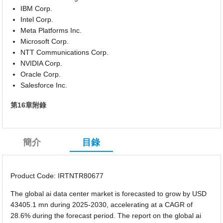
IBM Corp.
Intel Corp.
Meta Platforms Inc.
Microsoft Corp.
NTT Communications Corp.
NVIDIA Corp.
Oracle Corp.
Salesforce Inc.
第16章附錄
簡介
目錄
Product Code: IRTNTR80677
The global ai data center market is forecasted to grow by USD
43405.1 mn during 2025-2030, accelerating at a CAGR of
28.6% during the forecast period. The report on the global ai