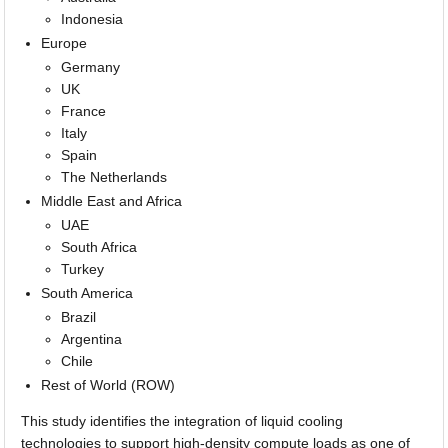
Indonesia
Europe
Germany
UK
France
Italy
Spain
The Netherlands
Middle East and Africa
UAE
South Africa
Turkey
South America
Brazil
Argentina
Chile
Rest of World (ROW)
This study identifies the integration of liquid cooling
technologies to support high-density compute loads as one of