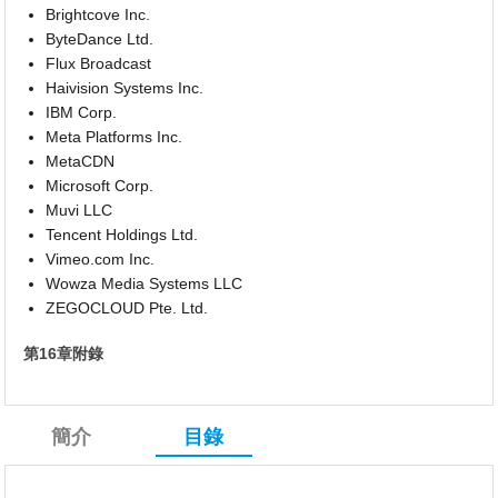
Brightcove Inc.
ByteDance Ltd.
Flux Broadcast
Haivision Systems Inc.
IBM Corp.
Meta Platforms Inc.
MetaCDN
Microsoft Corp.
Muvi LLC
Tencent Holdings Ltd.
Vimeo.com Inc.
Wowza Media Systems LLC
ZEGOCLOUD Pte. Ltd.
第16章附錄
簡介
目錄