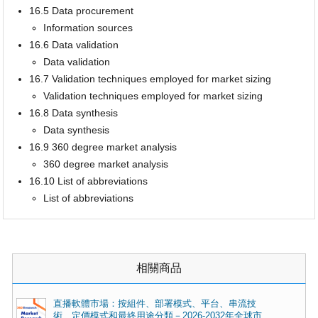
16.5 Data procurement
Information sources
16.6 Data validation
Data validation
16.7 Validation techniques employed for market sizing
Validation techniques employed for market sizing
16.8 Data synthesis
Data synthesis
16.9 360 degree market analysis
360 degree market analysis
16.10 List of abbreviations
List of abbreviations
相關商品
直播軟體市場：按組件、部署模式、平台、串流技
術、定價模式和最終用途分類－2026-2032年全球市