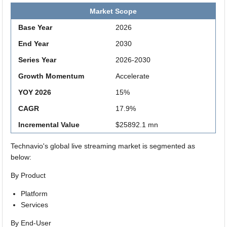
Market Scope
Base Year
2026
End Year
2030
Series Year
2026-2030
Growth Momentum
Accelerate
YOY 2026
15%
CAGR
17.9%
Incremental Value
$25892.1 mn
Technavio's global live streaming market is segmented as
below:
By Product
Platform
Services
By End-User