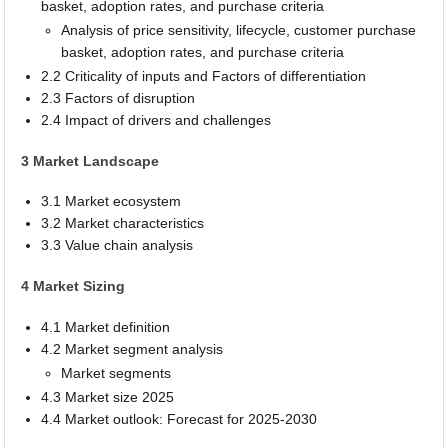
basket, adoption rates, and purchase criteria
Analysis of price sensitivity, lifecycle, customer purchase
basket, adoption rates, and purchase criteria
2.2 Criticality of inputs and Factors of differentiation
2.3 Factors of disruption
2.4 Impact of drivers and challenges
3 Market Landscape
3.1 Market ecosystem
3.2 Market characteristics
3.3 Value chain analysis
4 Market Sizing
4.1 Market definition
4.2 Market segment analysis
Market segments
4.3 Market size 2025
4.4 Market outlook: Forecast for 2025-2030