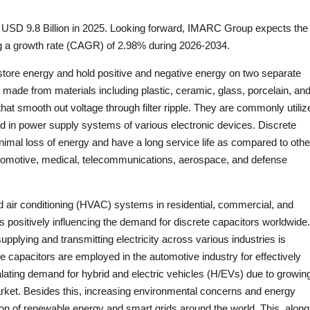
d USD 9.8 Billion in 2025. Looking forward, IMARC Group expects the
ng a growth rate (CAGR) of 2.98% during 2026-2034.
 store energy and hold positive and negative energy on two separate
 made from materials including plastic, ceramic, glass, porcelain, an
at smooth out voltage through filter ripple. They are commonly utiliz
nd in power supply systems of various electronic devices. Discrete
imal loss of energy and have a long service life as compared to othe
 automotive, medical, telecommunications, aerospace, and defense
 and air conditioning (HVAC) systems in residential, commercial, and
s positively influencing the demand for discrete capacitors worldwide.
supplying and transmitting electricity across various industries is
e capacitors are employed in the automotive industry for effectively
lating demand for hybrid and electric vehicles (H/EVs) due to growin
rket. Besides this, increasing environmental concerns and energy
n of renewable energy and smart grids around the world. This, along