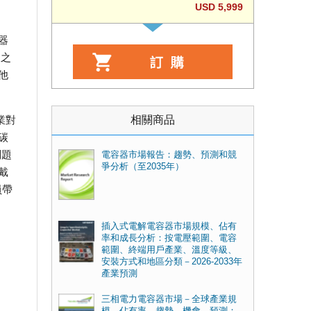
USD 5,999
器
級之
他
相關商品
業對
碳
問題
電容器市場報告：趨勢、預測和競
爭分析（至2035年）
戴
員帶
插入式電解電容器市場規模、佔有
率和成長分析：按電壓範圍、電容
範圍、終端用戶產業、溫度等級、
安裝方式和地區分類－2026-2033年
產業預測
三相電力電容器市場－全球產業規
模、佔有率、趨勢、機會、預測：