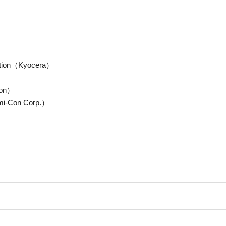
ration（Kyocera）
ion）
emi-Con Corp.）