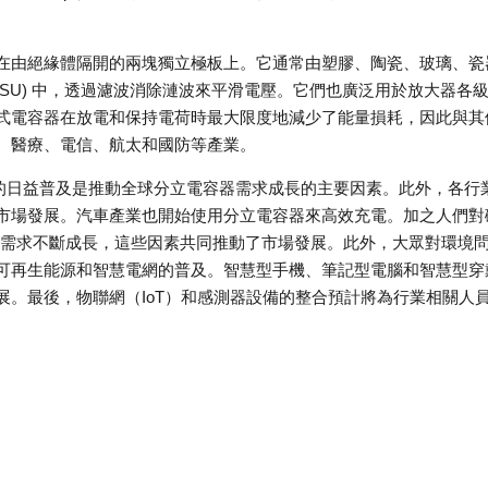
在由絕緣體隔開的兩塊獨立極板上。它通常由塑膠、陶瓷、玻璃、瓷
PSU) 中，透過濾波消除漣波來平滑電壓。它們也廣泛用於放大器各
式電容器在放電和保持電荷時最大限度地減少了能量損耗，因此與其
、醫療、電信、航太和國防等產業。
統的日益普及是推動全球分立電容器需求成長的主要因素。此外，各行
市場發展。汽車產業也開始使用分立電容器來高效充電。加之人們對
的需求不斷成長，這些因素共同推動了市場發展。此外，大眾對環境
可再生能源和智慧電網的普及。智慧型手機、筆記型電腦和智慧型穿
。最後，物聯網（IoT）和感測器設備的整合預計將為行業相關人