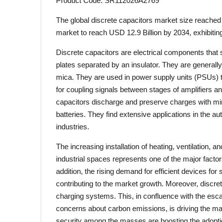
Product Code: SR112026A2769
The global discrete capacitors market size reache
market to reach USD 12.9 Billion by 2034, exhibiti
Discrete capacitors are electrical components that
plates separated by an insulator. They are generally
mica. They are used in power supply units (PSUs) th
for coupling signals between stages of amplifiers a
capacitors discharge and preserve charges with min
batteries. They find extensive applications in the
industries.
The increasing installation of heating, ventilation,
industrial spaces represents one of the major factor
addition, the rising demand for efficient devices for 
contributing to the market growth. Moreover, discret
charging systems. This, in confluence with the esca
concerns about carbon emissions, is driving the ma
security among the masses are boosting the adoptio