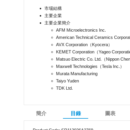
市場結構
主要企業
主要企業簡介
AFM Microelectronics Inc.
American Technical Ceramics Corpo
AVX Corporation（Kyocera）
KEMET Corporation（Yageo Corporat
Matsuo Electric Co. Ltd.（Nippon Ch
Maxwell Technologies（Tesla Inc.）
Murata Manufacturing
Taiyo Yuden
TDK Ltd.
簡介
目錄
圖表