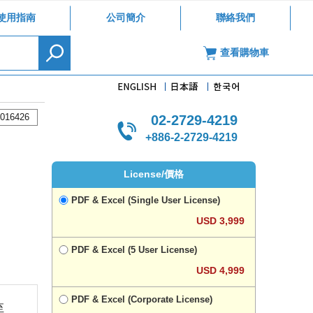
使用指南
公司簡介
聯絡我們
查看購物車
016426
02-2729-4219
+886-2-2729-4219
License/價格
PDF & Excel (Single User License)
USD 3,999
PDF & Excel (5 User License)
USD 4,999
PDF & Excel (Corporate License)
至