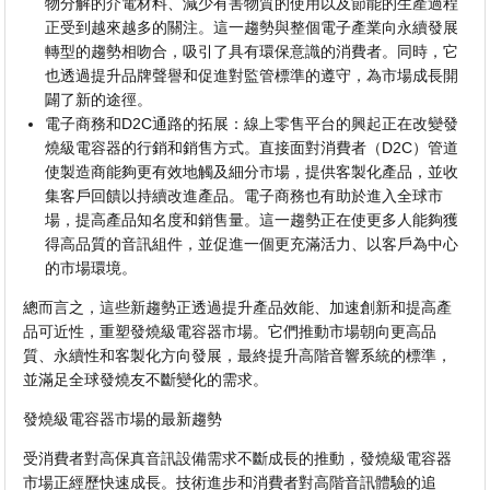
物分解的介電材料、減少有害物質的使用以及節能的生產過程
正受到越來越多的關注。這一趨勢與整個電子產業向永續發展
轉型的趨勢相吻合，吸引了具有環保意識的消費者。同時，它
也透過提升品牌聲譽和促進對監管標準的遵守，為市場成長開
闢了新的途徑。
電子商務和D2C通路的拓展：線上零售平台的興起正在改變發
燒級電容器的行銷和銷售方式。直接面對消費者（D2C）管道
使製造商能夠更有效地觸及細分市場，提供客製化產品，並收
集客戶回饋以持續改進產品。電子商務也有助於進入全球市
場，提高產品知名度和銷售量。這一趨勢正在使更多人能夠獲
得高品質的音訊組件，並促進一個更充滿活力、以客戶為中心
的市場環境。
總而言之，這些新趨勢正透過提升產品效能、加速創新和提高產
品可近性，重塑發燒級電容器市場。它們推動市場朝向更高品
質、永續性和客製化方向發展，最終提升高階音響系統的標準，
並滿足全球發燒友不斷變化的需求。
發燒級電容器市場的最新趨勢
受消費者對高保真音訊設備需求不斷成長的推動，發燒級電容器
市場正經歷快速成長。技術進步和消費者對高階音訊體驗的追