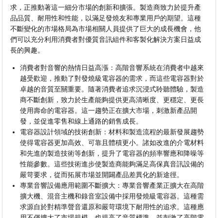
求，正推動著這一細分市場的創新和擴張。製造商致力於提升產
品品質、耐用性和性能，以滿足發燒友和專業用戶的期望。這種
不斷變化的市場格局為市場相關人員提供了巨大的成長機會，他
們可以充分利用消費者對優質音訊組件和客製化解決方案日益成
長的興趣。
消費者對音響的熱情日益高漲：高階音響系統在消費者中越來
越受歡迎，推動了對發燒級電容器的需求，而這些電容器對於
卓越的音質至關重要。隨著消費者追求沉浸式聆聽體驗，製造
商不斷創新，致力於生產能夠提供更高清晰度、更穩定、更長
使用壽命的電容器。這一趨勢正在擴大市場，刺激新產品開
發，並促進零售和線上通路的銷售成長。
電容器設計領域的技術創新：材料和製造流程的最新發展趨勢
使得電容器更加高效、可靠且體積更小。諸如改進的介電材料
和先進的製造技術等創新，提升了電容器的頻率響應和降噪等
性能參數。這些技術進步使製造商能夠滿足高保真音訊設備的
嚴苛要求，從而拓展市場並開闢產品差異化的新途徑。
專業音響設備應用範圍不斷擴大：專業音響產業正擴大在高階
擴大機、混音主機和錄音室設備中採用發燒級電容器。這種需
求源自於對精準聲音還原和嚴苛環境下耐用性的追求。這種應
用不僅擴大了市場規模，也提高了音質標準，並刺激了高階電