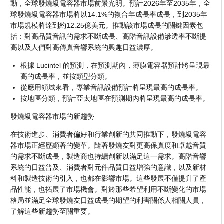
動，全球發燒級電容器市場前景光明。預計2026年至2035年，全
球發燒級電容器市場將以14.1%的複合年成長率成長，到2035年
市場規模將達到約12.25億美元。推動該市場成長的關鍵因素包
括：對高品質音訊的需求不斷成長、高階音訊設備滲透率不斷提
高以及人們對高傳真音響系統的興趣日益濃厚。
根據 Lucintel 的預測，在預測期內，薄膜電容器預計將呈現最
高的成長率，並按類型分類。
從應用領域來看，專業音訊設備預計將呈現最高的成長率。
按地區分類，預計亞太地區在預測期內將呈現最高的成長率。
發燒級電容器市場的新趨勢
在技​​術進步、消費者偏好和行業創新的共同推動下，發燒級電容
器市場正經歷顯著的變革。隨著發燒友對更高保真度和卓越音質
的需求不斷成長，製造商也持續創新以滿足這一需求。高階音響
系統的日益普及、消費者對元件品質日益增強的意識，以及新材
料和製造技術的引入，也都在影響市場。這些發展不僅提升了產
品性能，也拓展了市場機會。對於那些希望利用不斷變化的市場
格局並滿足全球發燒友日益成長的期望的利害關係人相關人員，
了解這些新趨勢至關重要。