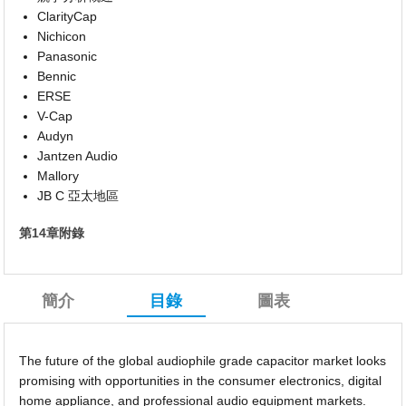
ClarityCap
Nichicon
Panasonic
Bennic
ERSE
V-Cap
Audyn
Jantzen Audio
Mallory
JB C 亞太地區
第14章附錄
簡介
目錄
圖表
The future of the global audiophile grade capacitor market looks
promising with opportunities in the consumer electronics, digital
home appliance, and professional audio equipment markets.