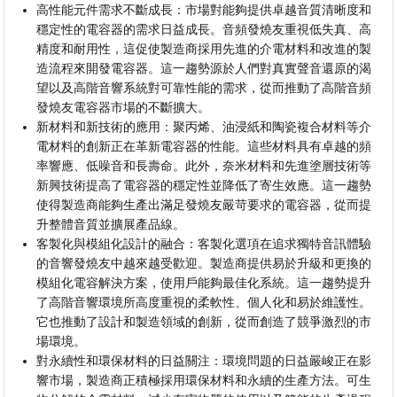
高性能元件需求不斷成長：市場對能夠提供卓越音質清晰度和
穩定性的電容器的需求日益成長。音頻發燒友重視低失真、高
精度和耐用性，這促使製造商採用先進的介電材料和改進的製
造流程來開發電容器。這一趨勢源於人們對真實聲音還原的渴
望以及高階音響系統對可靠性能的需求，從而推動了高階音頻
發燒友電容器市場的不斷擴大。
新材料和新技術的應用：聚丙烯、油浸紙和陶瓷複合材料等介
電材料的創新正在革新電容器的性能。這些材料具有卓越的頻
率響應、低噪音和長壽命。此外，奈米材料和先進塗層技術等
新興技術提高了電容器的穩定性並降低了寄生效應。這一趨勢
使得製造商能夠生產出滿足發燒友嚴苛要求的電容器，從而提
升整體音質並擴展產品線。
客製化與模組化設計的融合：客製化選項在追求獨特音訊體驗
的音響發燒友中越來越受歡迎。製造商提供易於升級和更換的
模組化電容解決方案，使用戶能夠最佳化系統。這一趨勢提升
了高階音響環境所高度重視的柔軟性、個人化和易於維護性。
它也推動了設計和製造領域的創新，從而創造了競爭激烈的市
場環境。
對永續性和環保材料的日益關注：環境問題的日益嚴峻正在影
響市場，製造商正積極採用環保材料和永續的生產方法。可生