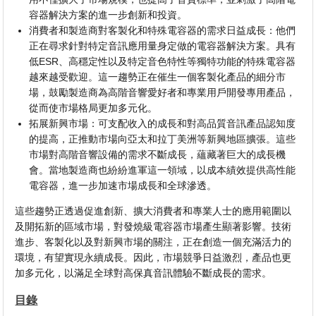
容器解決方案的進一步創新和投資。
消費者和製造商對客製化和特殊電容器的需求日益成長：他們
正在尋求針對特定音訊應用量身定做的電容器解決方案。具有
低ESR、高穩定性以及特定音色特性等獨特功能的特殊電容器
越來越受歡迎。這一趨勢正在催生一個客製化產品的細分市
場，鼓勵製造商為高階音響愛好者和專業用戶開發專用產品，
從而使市場格局更加多元化。
拓展新興市場：可支配收入的成長和對高品質音訊產品認知度
的提高，正推動市場向亞太和拉丁美洲等新興地區擴張。這些
市場對高階音響設備的需求不斷成長，蘊藏著巨大的成長機
會。當地製造商也紛紛進軍這一領域，以成本績效提供高性能
電容器，進一步加速市場成長和全球滲透。
這些趨勢正透過促進創新、擴大消費者和專業人士的應用範圍以
及開拓新的區域市場，對發燒級電容器市場產生顯著影響。技術
進步、客製化以及對新興市場的關注，正在創造一個充滿活力的
環境，有望實現永續成長。因此，市場競爭日益激烈，產品也更
加多元化，以滿足全球對高保真音訊體驗不斷成長的需求。
目錄