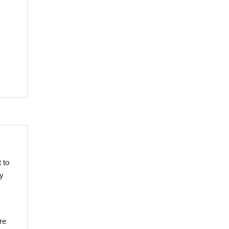
 to
by
re