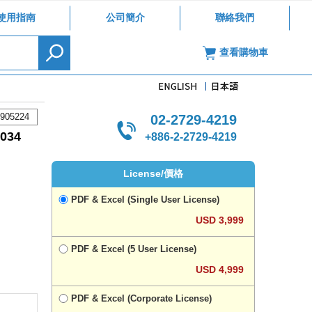
使用指南
公司簡介
聯絡我們
查看購物車
905224
02-2729-4219
34
+886-2-2729-4219
License/價格
PDF & Excel (Single User License)
USD 3,999
PDF & Excel (5 User License)
USD 4,999
PDF & Excel (Corporate License)