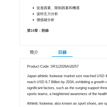
促進因素、限制因素和機遇
波特五力分析
價值鏈分析
第14章：附錄
簡介
目錄
Product Code: SR112026A18257
Japan athletic footwear market size reached USD 4
reach USD 6.7 Billion by 2034, exhibiting a growth
significant factors, such as the surging support t
sports teams, a heightened awareness of the healt
Athletic footwear, also known as sport shoes, are s