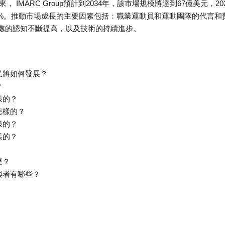
 IMARC Group預計到2034年，該市場規模將達到67億美元，20
.26%。推動市場成長的主要因素包括：職業運動員和運動團隊的代言和
處的認知不斷提高，以及技術的持續進步。
又將如何發展？
？
樣的？
怎樣的？
樣的？
樣的？
麼？
與者有哪些？