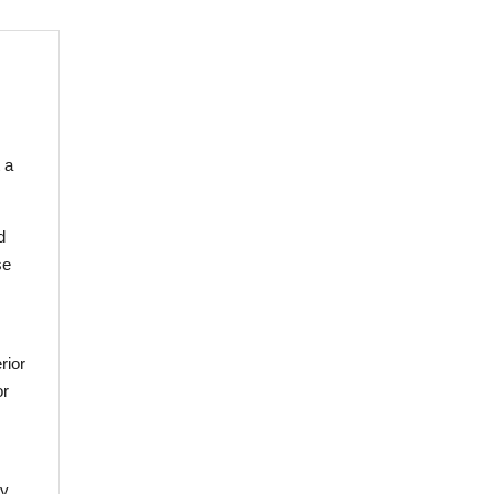
 a
d
se
rior
or
.
gy