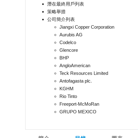
潛在最終用戶列表
策略舉措
公司簡介列表
Jiangxi Copper Corporation
Aurubis AG
Codelco
Glencore
BHP
AngloAmerican
Teck Resources Limited
Antofagasta plc.
KGHM
Rio Tinto
Freeport-McMoRan
GRUPO MEXICO