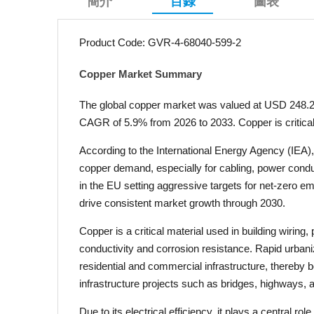
簡介
目錄
圖表
Product Code: GVR-4-68040-599-2
Copper Market Summary
The global copper market was valued at USD 248.2 bi
CAGR of 5.9% from 2026 to 2033. Copper is critical i
According to the International Energy Agency (IEA)
copper demand, especially for cabling, power conduc
in the EU setting aggressive targets for net-zero e
drive consistent market growth through 2030.
Copper is a critical material used in building wiring
conductivity and corrosion resistance. Rapid urbaniz
residential and commercial infrastructure, thereby
infrastructure projects such as bridges, highways, a
Due to its electrical efficiency, it plays a central ro