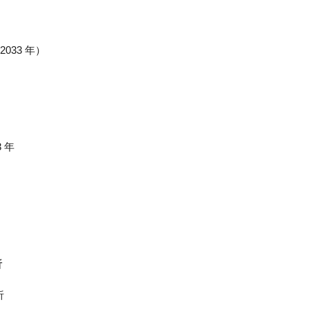
033 年）
 年
析
析