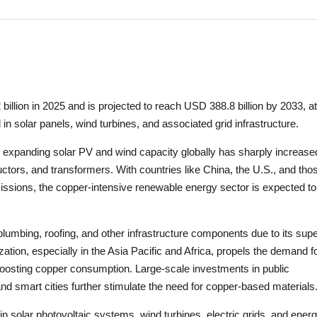
llion in 2025 and is projected to reach USD 388.8 billion by 2033, at
n solar panels, wind turbines, and associated grid infrastructure.
, expanding solar PV and wind capacity globally has sharply increase
tors, and transformers. With countries like China, the U.S., and tho
missions, the copper-intensive renewable energy sector is expected to
, plumbing, roofing, and other infrastructure components due to its supe
ation, especially in the Asia Pacific and Africa, propels the demand f
 boosting copper consumption. Large-scale investments in public
nd smart cities further stimulate the need for copper-based materials
le in solar photovoltaic systems, wind turbines, electric grids, and ener