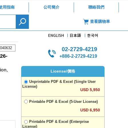
使用指南
公司簡介
聯絡我們
查看購物車
040632
02-2729-4219
6-
+886-2-2729-4219
ion,
License/價格
Unprintable PDF & Excel (Single User
License)
USD 5,950
Printable PDF & Excel (5-User License)
USD 6,950
Printable PDF & Excel (Enterprise
License)