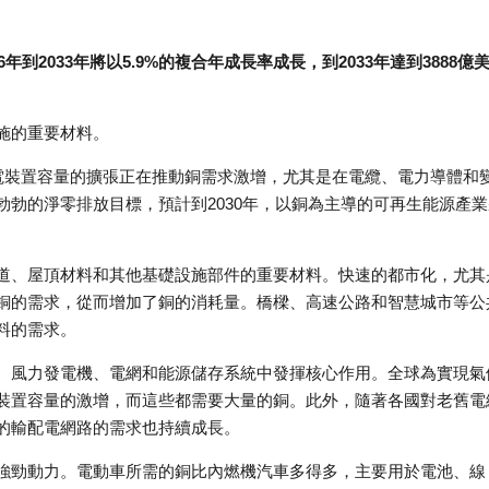
6年到2033年將以5.9%的複合年成長率成長，到2033年達到3888億
施的重要材料。
發電裝置容量的擴張正在推動銅需求激增，尤其是在電纜、電力導體和
勃的淨零排放目標，預計到2030年，以銅為主導的可再生能源產業
道、屋頂材料和其他基礎設施部件的重要材料。快速的都市化，尤其
銅的需求，從而增加了銅的消耗量。橋樑、高速公路和智慧城市等公
料的需求。
、風力發電機、電網和能源儲存系統中發揮核心作用。全球為實現氣
裝置容量的激增，而這些都需要大量的銅。此外，隨著各國對老舊電
的輸配電網路的需求也持續成長。
強勁動力。電動車所需的銅比內燃機汽車多得多，主要用於電池、線