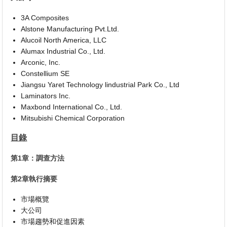
3A Composites
Alstone Manufacturing Pvt.Ltd.
Alucoil North America, LLC
Alumax Industrial Co., Ltd.
Arconic, Inc.
Constellium SE
Jiangsu Yaret Technology lindustrial Park Co., Ltd
Laminators Inc.
Maxbond International Co., Ltd.
Mitsubishi Chemical Corporation
目錄
第1章：調查方法
第2章執行摘要
市場概覽
大公司
市場趨勢和促進因素