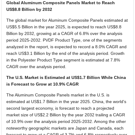
Global Aluminum Composite Panels Market to Reach
US$8.8 Billion by 2032
The global market for Aluminum Composite Panels estimated at
US$5.5 Billion in the year 2025, is expected to reach US$8.8
Billion by 2032, growing at a CAGR of 6.8% over the analysis
period 2025-2032. PVDF Product Type, one of the segments
analyzed in the report, is expected to record a 8.0% CAGR and
reach US$3.1 Billion by the end of the analysis period. Growth
in the Polyester Product Type segment is estimated at 7.8%
CAGR over the analysis period.
The U.S. Market is Estimated at US$1.7 Billion While China
is Forecast to Grow at 10.9% CAGR
The Aluminum Composite Panels market in the U.S. is
estimated at US$1.7 Billion in the year 2025. China, the world's
second largest economy, is forecast to reach a projected
market size of US$2.2 Billion by the year 2032 trailing a CAGR
of 10.9% over the analysis period 2025-2032. Among the other
noteworthy geographic markets are Japan and Canada, each
forecast to grow at a CAGR of 3.7% and 6.8% respectively over