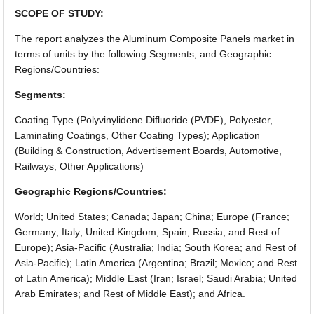
SCOPE OF STUDY:
The report analyzes the Aluminum Composite Panels market in
terms of units by the following Segments, and Geographic
Regions/Countries:
Segments:
Coating Type (Polyvinylidene Difluoride (PVDF), Polyester,
Laminating Coatings, Other Coating Types); Application
(Building & Construction, Advertisement Boards, Automotive,
Railways, Other Applications)
Geographic Regions/Countries:
World; United States; Canada; Japan; China; Europe (France;
Germany; Italy; United Kingdom; Spain; Russia; and Rest of
Europe); Asia-Pacific (Australia; India; South Korea; and Rest of
Asia-Pacific); Latin America (Argentina; Brazil; Mexico; and Rest
of Latin America); Middle East (Iran; Israel; Saudi Arabia; United
Arab Emirates; and Rest of Middle East); and Africa.