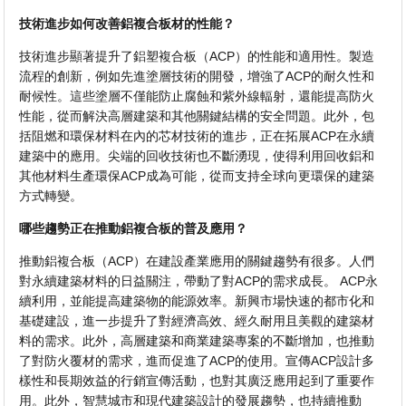
技術進步如何改善鋁複合板材的性能？
技術進步顯著提升了鋁塑複合板（ACP）的性能和適用性。製造
流程的創新，例如先進塗層技術的開發，增強了ACP的耐久性和
耐候性。這些塗層不僅能防止腐蝕和紫外線輻射，還能提高防火
性能，從而解決高層建築和其他關鍵結構的安全問題。此外，包
括阻燃和環保材料在內的芯材技術的進步，正在拓展ACP在永續
建築中的應用。尖端的回收技術也不斷湧現，使得利用回收鋁和
其他材料生產環保ACP成為可能，從而支持全球向更環保的建築
方式轉變。
哪些趨勢正在推動鋁複合板的普及應用？
推動鋁複合板（ACP）在建設產業應用的關鍵趨勢有很多。人們
對永續建築材料的日益關注，帶動了對ACP的需求成長。 ACP永
續利用，並能提高建築物的能源效率。新興市場快速的都市化和
基礎建設，進一步提升了對經濟高效、經久耐用且美觀的建築材
料的需求。此外，高層建築和商業建築專案的不斷增加，也推動
了對防火覆材的需求，進而促進了ACP的使用。宣傳ACP設計多
樣性和長期效益的行銷宣傳活動，也對其廣泛應用起到了重要作
用。此外，智慧城市和現代建築設計的發展趨勢，也持續推動