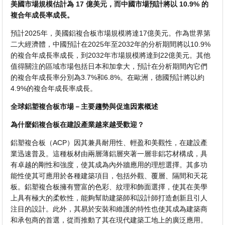
美國市場規模估計為 17 億美元，而中國市場預計將以 10.9% 的
複合年成長率成長。
預計2025年，美國鋁複合板市場規模將達17億美元。作為世界第
二大經濟體，中國預計在2025年至2032年的分析期間將以10.9%
的複合年成長率成長，到2032年市場規模將達到22億美元。其他
值得關注的區域市場包括日本和加拿大，預計在分析期間內它們
的複合年成長率分別為3.7%和6.8%。在歐洲，德國預計將以約
4.9%的複合年成長率成長。
全球鋁塑複合板市場－主要趨勢與促進因素概述
為什麼鋁複合板在建設產業越來越受歡迎？
鋁塑複合板（ACP）因其兼具耐用性、輕盈和美觀性，在建設產
業迅速普及。這種板材由兩層薄鋁層夾著一層非鋁芯材構成，具
有卓越的剛性和強度，使其成為內外牆應用的理想選擇。其多功
能性使其可應用於各種建築項目，包括外觀、覆層、隔間和天花
板。鋁塑複合板擁有豐富的色彩、紋理和飾面選擇，使其在美學
上具有極大的柔軟性，能夠幫助建築師和設計師打造創新且引人
注目的設計。此外，其易於安裝和維護的特性也使其成為建築商
和承包商的首選，從而推動了其在現代建築工地上的廣泛應用。