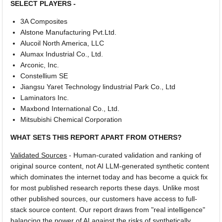
SELECT PLAYERS -
3A Composites
Alstone Manufacturing Pvt.Ltd.
Alucoil North America, LLC
Alumax Industrial Co., Ltd.
Arconic, Inc.
Constellium SE
Jiangsu Yaret Technology lindustrial Park Co., Ltd
Laminators Inc.
Maxbond International Co., Ltd.
Mitsubishi Chemical Corporation
WHAT SETS THIS REPORT APART FROM OTHERS?
Validated Sources
- Human-curated validation and ranking of
original source content, not AI LLM-generated synthetic content
which dominates the internet today and has become a quick fix
for most published research reports these days. Unlike most
other published sources, our customers have access to full-
stack source content. Our report draws from "real intelligence"
balancing the power of AI against the risks of synthetically