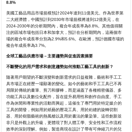
8.8%
美國工藝品用品市場規模預計2024年達到11億美元。作為世界第
二大經濟體，中國預計到2030年市場規模將達到12億美元，在
2024-2030年的分析期間內，複合年成長率為8.8%。其他值得關
注的區域市場包括日本和加拿大，預計在分析期間內，這兩個市
場的複合年成長率分別為2.9%和5.6%。在歐洲，預計德國市場的
複合年成長率為3.7%。
全球工藝品供應市場－主要趨勢與促進因素摘要
不斷變化的用戶需求和創意趨勢如何推動工藝工具的創新？
隨著用戶期望的不斷演變和創新需求的日益複雜，藝術和手工工
具市場正在經歷一場顯著的變化。如今的藝術和手工工具已不再
局限於傳統的畫筆、剪刀和膠棒，而是涵蓋了各種精密儀器、多
功能工具以及數位化配件，旨在提升易用性和創作自由度。手工
作為休閒和專業性的活動而興起，這催生了專門用於特定媒介的
工具的開發，例如用於紙藝的壓花工具、用於絎縫的旋轉切割
器、用於樹脂藝術的熱風槍以及用於書法的暈染筆。這些創新並
非只是外觀上的升級，更體現了對人體工學、安全性和工作流程
效率的深刻理解。例如，製造商現在設計了帶有可伸縮刀片的兒