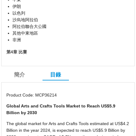
伊朗
以色列
沙烏地阿拉伯
阿拉伯聯合大公國
其他中東地區
非洲
第4章 比賽
簡介
目錄
Product Code: MCP36214
Global Arts and Crafts Tools Market to Reach US$5.9
Billion by 2030
The global market for Arts and Crafts Tools estimated at US$4.2
Billion in the year 2024, is expected to reach US$5.9 Billion by