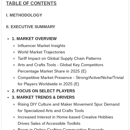
TABLE OF CONTENTS
I. METHODOLOGY
II. EXECUTIVE SUMMARY
1. MARKET OVERVIEW
Influencer Market Insights
World Market Trajectories
Tariff Impact on Global Supply Chain Patterns
Arts and Crafts Tools - Global Key Competitors
Percentage Market Share in 2025 (E)
Competitive Market Presence - Strong/Active/Niche/Trivial
for Players Worldwide in 2025 (E)
2. FOCUS ON SELECT PLAYERS
3. MARKET TRENDS & DRIVERS
Rising DIY Culture and Maker Movement Spur Demand
for Specialized Arts and Crafts Tools
Increased Interest in Home-based Creative Hobbies
Drives Sales of Accessible Toolkits
Boom in Online Crafting Communities Expands