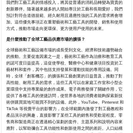
我們對工藝工具的情感投入，將其從普通的消耗品轉變為寶貴的
創新夥伴。隨著越來越多的人開始專注於工藝和長期愛好，我們
預計對符合道德規範、經久耐用且適應性強的工具的需求將會增
加。這些優先事項正在重塑藝術和工藝工具的開發、銷售和使用
方式，推動市場走向更環保、更方便用戶使用的未來。
是什麼推動了全球工藝品供應市場的擴張？
全球藝術和工藝設備市場的成長受到文化、經濟和技術趨勢融合
的推動。主要促進因素之一是，藝術和工藝作為治療和教育工具
的認可度日益提高，這促使學校、醫療中心和健康項目投資於工
藝材料和套件，其中包括支持發展和運動技能的專用設備。同
時，全球「創客機芯」的擴張和工藝創業的日益普及，推動了對
高性能、耐用工具的需求，這些工具可以在家庭工作室和小型企
業環境中支持專業級的創作成果。電子商務發揮了關鍵作用，它
提供了各種工具的便捷訪問，使世界各地的消費者能夠探索新技
術併購買當地可能買不到的設備。此外，YouTube、Pinterest 和
TikTok 等視覺平台的影響力，在全球範圍內激發了對工藝教程和
產品演示的興趣，直接影響了某些工具的銷售和受歡迎程度。零
售商和製造商正在透過精心策劃的套件、主題系列和說明內容來
應對，以幫助彌合工具功能性和創新使用之間的差距。人口結構