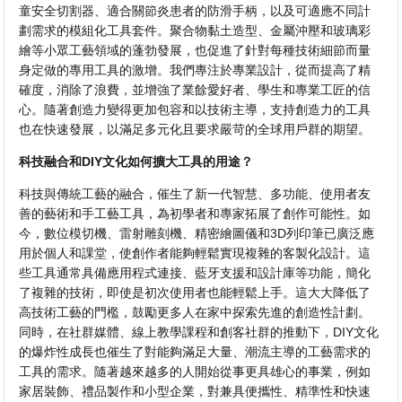
童安全切割器、適合關節炎患者的防滑手柄，以及可適應不同計
劃需求的模組化工具套件。聚合物黏土造型、金屬沖壓和玻璃彩
繪等小眾工藝領域的蓬勃發展，也促進了針對每種技術細節而量
身定做的專用工具的激增。我們專注於專業設計，從而提高了精
確度，消除了浪費，並增強了業餘愛好者、學生和專業工匠的信
心。隨著創造力變得更加包容和以技術主導，支持創造力的工具
也在快速發展，以滿足多元化且要求嚴苛的全球用戶群的期望。
科技融合和DIY文化如何擴大工具的用途？
科技與傳統工藝的融合，催生了新一代智慧、多功能、使用者友
善的藝術和手工藝工具，為初學者和專家拓展了創作可能性。如
今，數位模切機、雷射雕刻機、精密繪圖儀和3D列印筆已廣泛應
用於個人和課堂，使創作者能夠輕鬆實現複雜的客製化設計。這
些工具通常具備應用程式連接、藍牙支援和設計庫等功能，簡化
了複雜的技術，即使是初次使用者也能輕鬆上手。這大大降低了
高技術工藝的門檻，鼓勵更多人在家中探索先進的創造性計劃。
同時，在社群媒體、線上教學課程和創客社群的推動下，DIY文化
的爆炸性成長也催生了對能夠滿足大量、潮流主導的工藝需求的
工具的需求。隨著越來越多的人開始從事更具雄心的事業，例如
家居裝飾、禮品製作和小型企業，對兼具便攜性、精準性和快速