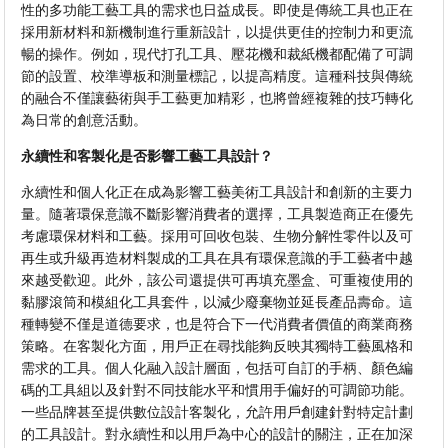
性的多功能工藝工具的需求也日益成長。即使是傳統工具也正在
採用新材料和新機制進行重新設計，以提供更佳的控制力和更流
暢的操作。例如，現代打孔工具、壓花機和裁紙機都配備了可調
節的設置、校準導板和測量標記，以提高精度。這種科技與傳統
的融合不僅讓藝術與手工藝更加精彩，也將曾經複雜的技巧轉化
為日常的創意活動。
永續性和客製化是否影響工藝工具設計？
永續性和個人化正在成為影響工藝美術工具設計和創新的主要力
量。隨著環保意識不斷影響消費者的選擇，工具製造商正在優先
考慮環保材料和工藝。採用可回收包裝、生物分解性零件以及可
再生或升級再造材料製成的工具在具有環保意識的手工藝者中越
來越受歡迎。此外，該公司還提供可再填充墨盒、可重複使用的
黏膠滾筒和模組化工具套件，以減少廢棄物並延長產品壽命。這
種轉變不僅是道德要求，也是符合下一代消費者價值的商業商務
策略。在客製化方面，用戶正在尋找能夠反映其獨特工藝風格和
需求的工具。個人化融入設計層面，包括可自訂的手柄、顏色編
碼的工具組以及針對不同技能水平和慣用手偏好的可調節功能。
一些品牌甚至提供數位設計客製化，允許用戶創建針對特定計劃
的工具設計。對永續性和以用戶為中心的設計的關注，正在加深