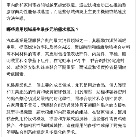
車內飾和家用電器領域越來越受歡迎。這些技術進步正在推動塑
膠膠向高性能領域邁進，而這些領域傳統上主要由機械或​​熱連接
方法主導。
哪些應用領域產生最多元的需求概況？
汽車產業是塑膠黏合劑的最大消費領域之一，其驅動力源於減輕
車重、提高燃油效率以及整合ABS、聚碳酸酯和纖維增強複合材料
等不同材料的需求。其應用包括儀表板部件、內裝件、車標、照
明裝置和引擎蓋下組件。在電動車 (EV) 中，黏合劑對於電池封
裝、感測器安裝和線束黏合至關重要，而減震和溫度控管是關鍵
考慮因素。
包裝產業也是一個主要的成長領域，尤其是用於食品、個人護理
和工業產品的軟質和硬質塑膠包裝。用於層壓、貼標和容器密封
的黏合劑必須滿足嚴格的耐化學性、遷移合規性和永續性要求。
在家用電子電器，塑膠黏合劑透過緊湊且不顯眼的黏合線支援智
慧型手機機殼、顯示模組和內部電路的組裝。在醫療領域，醫用
黏合劑用於設備機殼、導管和穿戴式感測器，這些部件需要精確
黏合、生物相容性和耐滅菌性。這種應用的多樣性確保了對先進
塑膠黏合劑系統穩定且多樣化的需求。