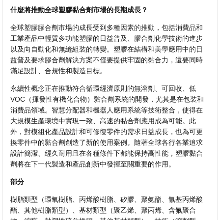
什麼將推動全球塑膠黏合劑市場的長期成長？
全球塑膠膠合劑市場的成長受到多種因素的推動，包括消費品和
工業產品中輕質多功能塑膠的日益普及、膠合劑化學技術的進步
以及向自動化和無縫組裝的轉變。塑膠在結構和美學應用中的日
益普及要求膠合劑解決方案不僅要提供牢固的黏合力，還要同時
滿足設計、合規性和製造目標。
永續性概念正在推動符合循環經濟原則的無溶劑、可回收、低
VOC（揮發性有機化合物）黏合劑系統的開發，尤其是在包裝和
消費品領域。智慧分配器和機器人應用系統等技術整合，使得在
大規模生產環境中實現一致、高速的黏合劑應用成為可能。此
外，對模組化產品設計和可修復零件的需求日益成長，也為可更
換零件中的黏合劑創造了新的使用案例。隨著全球各行各業追求
設計簡潔、經久耐用且在各種條件下都能保持高性能，塑膠黏合
劑將在下一代製造和產品創新中發揮至關重要的作用。
部分
樹脂類型（環氧樹脂、丙烯酸樹脂、矽膠、聚氨酯、氰基丙烯酸
酯、其他樹脂類型）、基材類型（聚乙烯、聚丙烯、含氟聚合