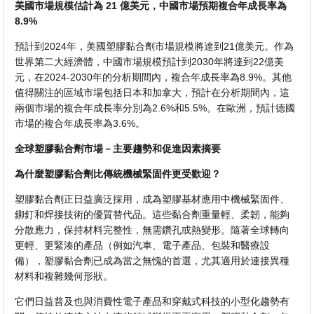
美國市場規模估計為 21 億美元，中國市場預期複合年成長率為
8.9%
預計到2024年，美國塑膠黏合劑市場規模將達到21億美元。作為
世界第二大經濟體，中國市場規模預計到2030年將達到22億美
元，在2024-2030年的分析期間內，複合年成長率為8.9%。其他
值得關注的區域市場包括日本和加拿大，預計在分析期間內，這
兩個市場的複合年成長率分別為2.6%和5.5%。在歐洲，預計德國
市場的複合年成長率為3.6%。
全球塑膠黏合劑市場－主要趨勢和促進因素摘要
為什麼塑膠黏合劑比傳統機械緊固件更受歡迎？
塑膠黏合劑正日益廣泛採用，成為塑膠基材應用中機械緊固件、
鉚釘和焊接技術的優質替代品。這些黏合劑重量輕、柔韌，能夠
分散應力，保持材料完整性，無需鑽孔或熱變形。隨著全球轉向
更輕、更緊湊的產品（例如汽車、電子產品、包裝和醫療設
備），塑膠黏合劑已成為當之無愧的首選，尤其適用於連接異種
材料和複雜幾何形狀。
它們日益普及也與消費性電子產品和穿戴式科技的小型化趨勢有