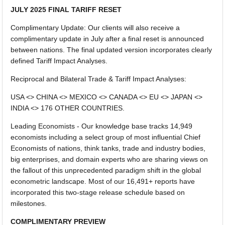
JULY 2025 FINAL TARIFF RESET
Complimentary Update: Our clients will also receive a
complimentary update in July after a final reset is announced
between nations. The final updated version incorporates clearly
defined Tariff Impact Analyses.
Reciprocal and Bilateral Trade & Tariff Impact Analyses:
USA <> CHINA <> MEXICO <> CANADA <> EU <> JAPAN <>
INDIA <> 176 OTHER COUNTRIES.
Leading Economists - Our knowledge base tracks 14,949
economists including a select group of most influential Chief
Economists of nations, think tanks, trade and industry bodies,
big enterprises, and domain experts who are sharing views on
the fallout of this unprecedented paradigm shift in the global
econometric landscape. Most of our 16,491+ reports have
incorporated this two-stage release schedule based on
milestones.
COMPLIMENTARY PREVIEW