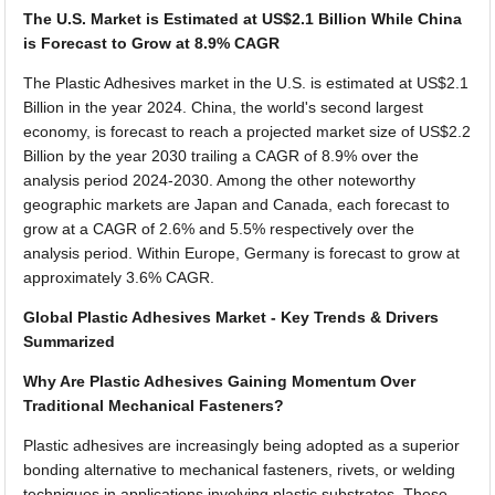
The U.S. Market is Estimated at US$2.1 Billion While China
is Forecast to Grow at 8.9% CAGR
The Plastic Adhesives market in the U.S. is estimated at US$2.1
Billion in the year 2024. China, the world's second largest
economy, is forecast to reach a projected market size of US$2.2
Billion by the year 2030 trailing a CAGR of 8.9% over the
analysis period 2024-2030. Among the other noteworthy
geographic markets are Japan and Canada, each forecast to
grow at a CAGR of 2.6% and 5.5% respectively over the
analysis period. Within Europe, Germany is forecast to grow at
approximately 3.6% CAGR.
Global Plastic Adhesives Market - Key Trends & Drivers
Summarized
Why Are Plastic Adhesives Gaining Momentum Over
Traditional Mechanical Fasteners?
Plastic adhesives are increasingly being adopted as a superior
bonding alternative to mechanical fasteners, rivets, or welding
techniques in applications involving plastic substrates. These