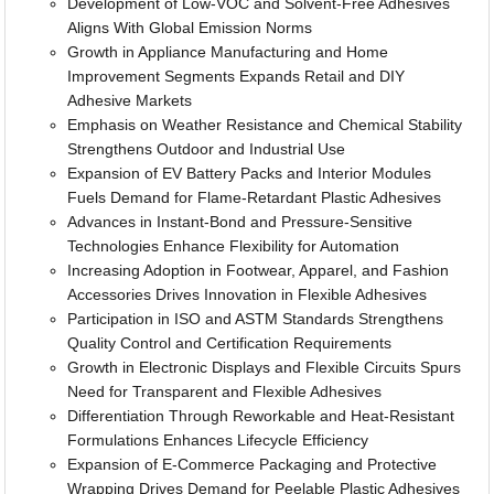
Development of Low-VOC and Solvent-Free Adhesives
Aligns With Global Emission Norms
Growth in Appliance Manufacturing and Home
Improvement Segments Expands Retail and DIY
Adhesive Markets
Emphasis on Weather Resistance and Chemical Stability
Strengthens Outdoor and Industrial Use
Expansion of EV Battery Packs and Interior Modules
Fuels Demand for Flame-Retardant Plastic Adhesives
Advances in Instant-Bond and Pressure-Sensitive
Technologies Enhance Flexibility for Automation
Increasing Adoption in Footwear, Apparel, and Fashion
Accessories Drives Innovation in Flexible Adhesives
Participation in ISO and ASTM Standards Strengthens
Quality Control and Certification Requirements
Growth in Electronic Displays and Flexible Circuits Spurs
Need for Transparent and Flexible Adhesives
Differentiation Through Reworkable and Heat-Resistant
Formulations Enhances Lifecycle Efficiency
Expansion of E-Commerce Packaging and Protective
Wrapping Drives Demand for Peelable Plastic Adhesives