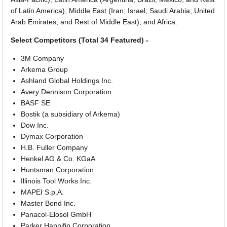
of Latin America); Middle East (Iran; Israel; Saudi Arabia; United
Arab Emirates; and Rest of Middle East); and Africa.
Select Competitors (Total 34 Featured) -
3M Company
Arkema Group
Ashland Global Holdings Inc.
Avery Dennison Corporation
BASF SE
Bostik (a subsidiary of Arkema)
Dow Inc.
Dymax Corporation
H.B. Fuller Company
Henkel AG & Co. KGaA
Huntsman Corporation
Illinois Tool Works Inc.
MAPEI S.p.A.
Master Bond Inc.
Panacol-Elosol GmbH
Parker Hannifin Corporation