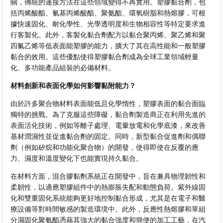
關，傳統的連接方法在這些領域變得不再實用。塑膠黏合劑，包
括丙烯酸酯、氰基丙烯酸酯、聚氨酯、環氧樹脂和熱熔膠，可根
據快速固化、耐化學性、光學透明度和生物相容性等特定要求進
行客製化。此外，客製化黏合劑配方以黏合聚丙烯、聚乙烯和聚
四氟乙烯等低表面能塑膠的能力，擴大了其在高性能和一般塑膠
黏合的效用。這些優點使得塑膠黏合劑成為全球工業領域輕量
化、多功能產品組裝的必備材料。
材料創新和表面化學如何影響黏附能力？
由於許多聚合物材料表面能低且化學惰性，塑膠表面的黏合面臨
獨特的挑戰。為了克服這些障礙，黏合劑製造商正在利用先進的
表面活化技術，例如等離子處理、電暈放電和化學底漆，來改善
基材潤濕性並促進黏合劑的固定。同時，新型黏合促進劑和偶聯
劑（例如矽烷和功能化聚合物）的開發，使得即使在反覆的應
力、濕度和溫度變化下也能實現持久黏合。
在材料方面，混合膠黏劑系統正在開發中，旨在兼具物理韌性和
柔韌性，以適應塑膠組件中的熱膨脹失配和動態負荷。紫外線固
化和雙重固化系統能夠更好地控制黏合形成，尤其是在電子和醫
療設備等對時間敏感的製造環境中。此外，反應性熱熔膠和單組
分濕固化聚氨酯憑藉其強大的黏合強度和簡便的加工工藝，在汽