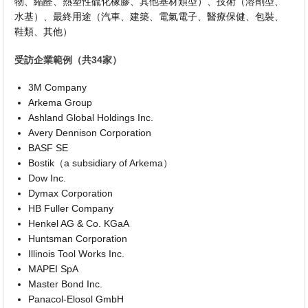
物、縮醛、熱塑性硫化橡膠、其他基材類型）、技術（溶劑型、
水基）、最終用途（汽車、建築、電氣電子、醫療保健、包裝、
鞋類、其他）
受訪企業範例（共34家）
3M Company
Arkema Group
Ashland Global Holdings Inc.
Avery Dennison Corporation
BASF SE
Bostik（a subsidiary of Arkema）
Dow Inc.
Dymax Corporation
HB Fuller Company
Henkel AG & Co. KGaA
Huntsman Corporation
Illinois Tool Works Inc.
MAPEI SpA
Master Bond Inc.
Panacol-Elosol GmbH