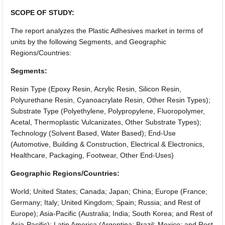
SCOPE OF STUDY:
The report analyzes the Plastic Adhesives market in terms of
units by the following Segments, and Geographic
Regions/Countries:
Segments:
Resin Type (Epoxy Resin, Acrylic Resin, Silicon Resin,
Polyurethane Resin, Cyanoacrylate Resin, Other Resin Types);
Substrate Type (Polyethylene, Polypropylene, Fluoropolymer,
Acetal, Thermoplastic Vulcanizates, Other Substrate Types);
Technology (Solvent Based, Water Based); End-Use
(Automotive, Building & Construction, Electrical & Electronics,
Healthcare, Packaging, Footwear, Other End-Uses)
Geographic Regions/Countries:
World; United States; Canada; Japan; China; Europe (France;
Germany; Italy; United Kingdom; Spain; Russia; and Rest of
Europe); Asia-Pacific (Australia; India; South Korea; and Rest of
Asia-Pacific); Latin America (Argentina; Brazil; Mexico; and Rest