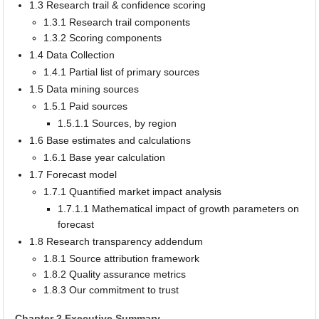
1.3 Research trail & confidence scoring
1.3.1 Research trail components
1.3.2 Scoring components
1.4 Data Collection
1.4.1 Partial list of primary sources
1.5 Data mining sources
1.5.1 Paid sources
1.5.1.1 Sources, by region
1.6 Base estimates and calculations
1.6.1 Base year calculation
1.7 Forecast model
1.7.1 Quantified market impact analysis
1.7.1.1 Mathematical impact of growth parameters on
forecast
1.8 Research transparency addendum
1.8.1 Source attribution framework
1.8.2 Quality assurance metrics
1.8.3 Our commitment to trust
Chapter 2 Executive Summary