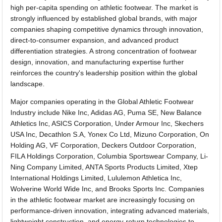
high per-capita spending on athletic footwear. The market is
strongly influenced by established global brands, with major
companies shaping competitive dynamics through innovation,
direct-to-consumer expansion, and advanced product
differentiation strategies. A strong concentration of footwear
design, innovation, and manufacturing expertise further
reinforces the country's leadership position within the global
landscape.
Major companies operating in the Global Athletic Footwear
Industry include Nike Inc, Adidas AG, Puma SE, New Balance
Athletics Inc, ASICS Corporation, Under Armour Inc, Skechers
USA Inc, Decathlon S.A, Yonex Co Ltd, Mizuno Corporation, On
Holding AG, VF Corporation, Deckers Outdoor Corporation,
FILA Holdings Corporation, Columbia Sportswear Company, Li-
Ning Company Limited, ANTA Sports Products Limited, Xtep
International Holdings Limited, Lululemon Athletica Inc,
Wolverine World Wide Inc, and Brooks Sports Inc. Companies
in the athletic footwear market are increasingly focusing on
performance-driven innovation, integrating advanced materials,
lightweight construction, and energy-return technologies to