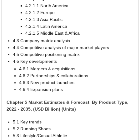
4.2.1.1 North America
4.2.1.2 Europe
4.2.1.3 Asia Pacific
4.2.1.4 Latin America
4.2.1.5 Middle East & Africa
4.3 Company matrix analysis
4.4 Competitive analysis of major market players
4.5 Competitive positioning matrix
4.6 Key developments
4.6.1 Mergers & acquisitions
4.6.2 Partnerships & collaborations
4.6.3 New product launches
4.6.4 Expansion plans
Chapter 5 Market Estimates & Forecast, By Product Type,
2022 - 2035, (USD Billion) (Units)
5.1 Key trends
5.2 Running Shoes
5.3 Lifestyle/Casual Athletic