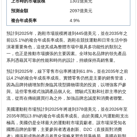
上市時的市場規模
1301億美元
預測金額
2097億美元
複合年成長率
4.9%
預計到2025年，跑鞋市場規模將達到445億美元，並在2035年之
前以5.1%的複合年成長率成長。跑鞋在競技運動和日常生活中扮
演著重要角色，這使其成為整體市場中最具多功能性的類別之
一，也正是推動市場擴張的主要因素。全球知名品牌的領先產品
系列憑藉其可靠的性能和時尚的設計，持續保持高銷售量。
預計到2025年，線下零售市佔率將達到61.8%，並在2035年之前
以4.2%的複合年成長率成長。實體零售仍然是主要的銷售管道，
因為品牌持續增加對身臨其境型購物環境的投資，以增強客戶參
與。這些零售模式強調產品個人化、體驗式互動和社群主導的交
流，從而在傳統購買行為之外，加強品牌忠誠度和消費者聯繫。
美國運動鞋市場預計到2025年將達到378億美元，並在2026年至
2035年間以3.8%的複合年成長率成長。由於美國人均運動鞋支出
極高，美國仍是全球最大的運動鞋市場貢獻者。該市場深受知名
國際品牌的影響，主要參與者透過創新、D2C（直接面對消費
者）擴張和成熟的產品差異化策略來塑造競爭格​​局。美國在鞋類