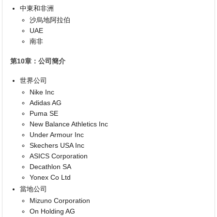
中東和非洲
沙烏地阿拉伯
UAE
南非
第10章：公司簡介
世界公司
Nike Inc
Adidas AG
Puma SE
New Balance Athletics Inc
Under Armour Inc
Skechers USA Inc
ASICS Corporation
Decathlon SA
Yonex Co Ltd
當地公司
Mizuno Corporation
On Holding AG