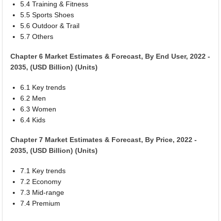
5.4 Training & Fitness
5.5 Sports Shoes
5.6 Outdoor & Trail
5.7 Others
Chapter 6 Market Estimates & Forecast, By End User, 2022 -
2035, (USD Billion) (Units)
6.1 Key trends
6.2 Men
6.3 Women
6.4 Kids
Chapter 7 Market Estimates & Forecast, By Price, 2022 -
2035, (USD Billion) (Units)
7.1 Key trends
7.2 Economy
7.3 Mid-range
7.4 Premium