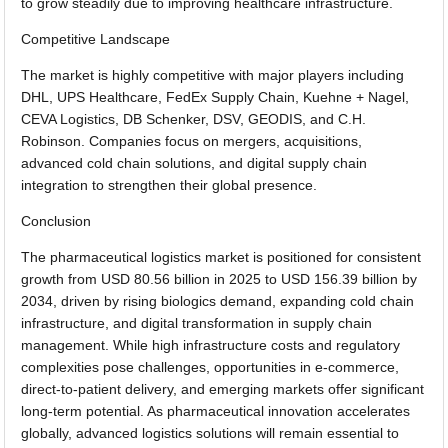
to grow steadily due to improving healthcare infrastructure.
Competitive Landscape
The market is highly competitive with major players including
DHL, UPS Healthcare, FedEx Supply Chain, Kuehne + Nagel,
CEVA Logistics, DB Schenker, DSV, GEODIS, and C.H.
Robinson. Companies focus on mergers, acquisitions,
advanced cold chain solutions, and digital supply chain
integration to strengthen their global presence.
Conclusion
The pharmaceutical logistics market is positioned for consistent
growth from USD 80.56 billion in 2025 to USD 156.39 billion by
2034, driven by rising biologics demand, expanding cold chain
infrastructure, and digital transformation in supply chain
management. While high infrastructure costs and regulatory
complexities pose challenges, opportunities in e-commerce,
direct-to-patient delivery, and emerging markets offer significant
long-term potential. As pharmaceutical innovation accelerates
globally, advanced logistics solutions will remain essential to