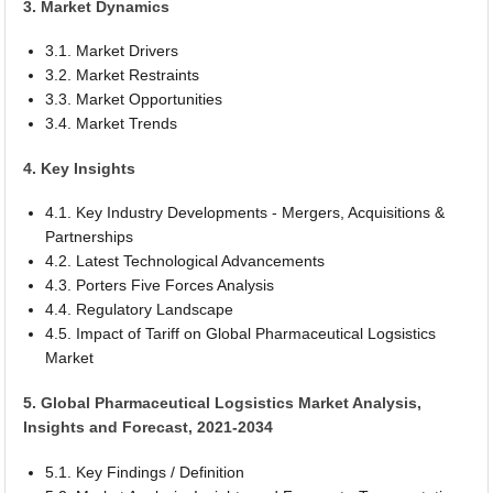
3. Market Dynamics
3.1. Market Drivers
3.2. Market Restraints
3.3. Market Opportunities
3.4. Market Trends
4. Key Insights
4.1. Key Industry Developments - Mergers, Acquisitions &
Partnerships
4.2. Latest Technological Advancements
4.3. Porters Five Forces Analysis
4.4. Regulatory Landscape
4.5. Impact of Tariff on Global Pharmaceutical Logsistics
Market
5. Global Pharmaceutical Logsistics Market Analysis,
Insights and Forecast, 2021-2034
5.1. Key Findings / Definition