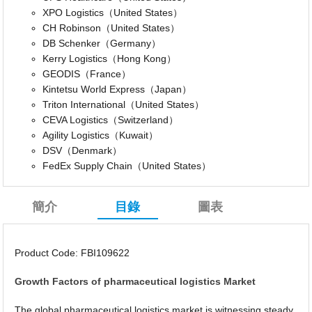
XPO Logistics（United States）
CH Robinson（United States）
DB Schenker（Germany）
Kerry Logistics（Hong Kong）
GEODIS（France）
Kintetsu World Express（Japan）
Triton International（United States）
CEVA Logistics（Switzerland）
Agility Logistics（Kuwait）
DSV（Denmark）
FedEx Supply Chain（United States）
簡介
目錄
圖表
Product Code: FBI109622
Growth Factors of pharmaceutical logistics Market
The global pharmaceutical logistics market is witnessing steady