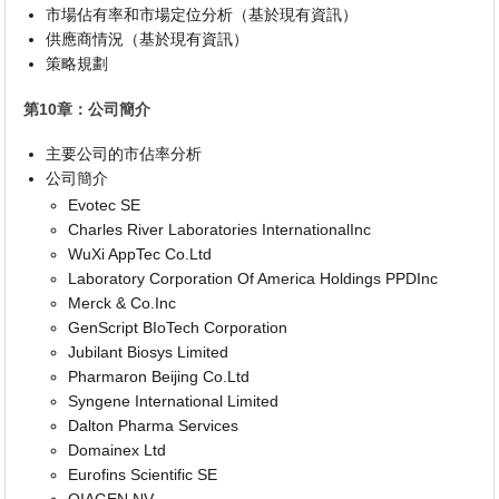
市場佔有率和市場定位分析（基於現有資訊）
供應商情況（基於現有資訊）
策略規劃
第10章：公司簡介
主要公司的市佔率分析
公司簡介
Evotec SE
Charles River Laboratories InternationalInc
WuXi AppTec Co.Ltd
Laboratory Corporation Of America Holdings PPDInc
Merck & Co.Inc
GenScript BIoTech Corporation
Jubilant Biosys Limited
Pharmaron Beijing Co.Ltd
Syngene International Limited
Dalton Pharma Services
Domainex Ltd
Eurofins Scientific SE