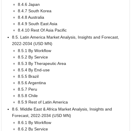
8.4.6 Japan
8.4.7 South Korea
8.4.8 Australia
8.4.9 South East Asia
8.4.10 Rest Of Asia Pacific
8.5. Latin America Market Analysis, Insights and Forecast,
2022-2034 (USD MN)
8.5.1 By Workflow
8.5.2 By Service
8.5.3 By Therapeutic Area
8.5.4 By End-use
8.5.5 Brazil
8.5.6 Argentina
8.5.7 Peru
8.5.8 Chile
8.5.9 Rest of Latin America
8.6. Middle East & Africa Market Analysis, Insights and
Forecast, 2022-2034 (USD MN)
8.6.1 By Workflow
8.6.2 By Service