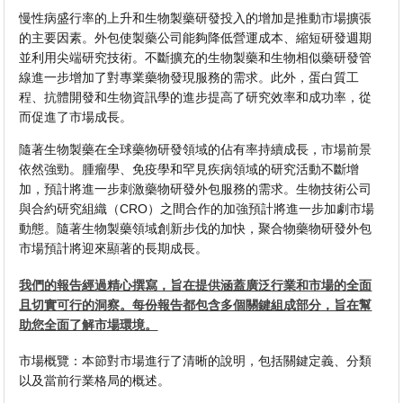
慢性病盛行率的上升和生物製藥研發投入的增加是推動市場擴張
的主要因素。外包使製藥公司能夠降低營運成本、縮短研發週期
並利用尖端研究技術。不斷擴充的生物製藥和生物相似藥研發管
線進一步增加了對專業藥物發現服務的需求。此外，蛋白質工
程、抗體開發和生物資訊學的進步提高了研究效率和成功率，從
而促進了市場成長。
隨著生物製藥在全球藥物研發領域的佔有率持續成長，市場前景
依然強勁。腫瘤學、免疫學和罕見疾病領域的研究活動不斷增
加，預計將進一步刺激藥物研發外包服務的需求。生物技術公司
與合約研究組織（CRO）之間合作的加強預計將進一步加劇市場
動態。隨著生物製藥領域創新步伐的加快，聚合物藥物研發外包
市場預計將迎來顯著的長期成長。
我們的報告經過精心撰寫，旨在提供涵蓋廣泛行業和市場的全面
且切實可行的洞察。每份報告都包含多個關鍵組成部分，旨在幫
助您全面了解市場環境。
市場概覽：本節對市場進行了清晰的說明，包括關鍵定義、分類
以及當前行業格局的概述。