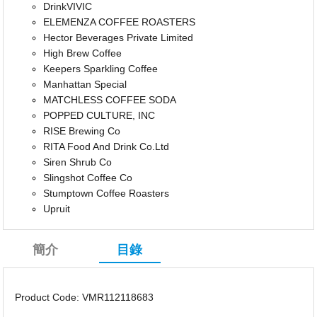
DrinkVIVIC
ELEMENZA COFFEE ROASTERS
Hector Beverages Private Limited
High Brew Coffee
Keepers Sparkling Coffee
Manhattan Special
MATCHLESS COFFEE SODA
POPPED CULTURE, INC
RISE Brewing Co
RITA Food And Drink Co.Ltd
Siren Shrub Co
Slingshot Coffee Co
Stumptown Coffee Roasters
Upruit
簡介
目錄
Product Code: VMR112118683