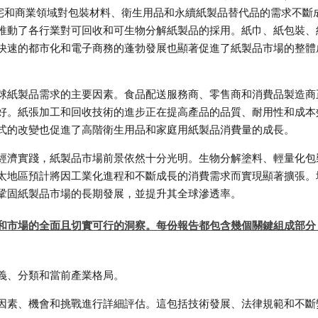
住宅和商業領域對包裝材料、衛生用品和永續紙製品替代品的需求不斷
推動了各行業對可回收和可生物分解紙製品的採用。紙巾、紙包裝、
快速的都市化和電子商務的蓬勃發展也顯著促進了紙製品市場的整體
球紙製品需求的主要因素。食品配送服務商、零售商和消費品製造商
好。紙張加工和回收技術的進步正在提高產品的品質、耐用性和成本
式的改變也促進了高階衛生用品和家庭用紙製品消費量的成長。
經濟實踐，紙製品市場前景依然十分光明。生物分解塗料、輕量化包
太地區預計將因工業化進程和不斷成長的消費需求而實現顯著擴張。
鞏固紙製品市場的長期發展，並提升其全球滲透率。
和市場的全面且切實可行的洞察。每份報告都包含幾個關鍵組成部分
義、分類和當前產業格局。
因素、機會和挑戰進行詳細評估。這包括技術發展、法律規範和不斷