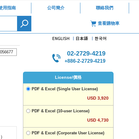
使用指南
公司簡介
聯絡我們
查看購物車
056677
02-2729-4219
+886-2-2729-4219
License/價格
PDF & Excel (Single User License)
USD 3,920
PDF & Excel (10-user License)
USD 4,730
PDF & Excel (Corporate User License)
R）