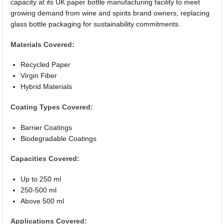
capacity at its UK paper bottle manufacturing facility to meet
growing demand from wine and spirits brand owners, replacing
glass bottle packaging for sustainability commitments.
Materials Covered:
Recycled Paper
Virgin Fiber
Hybrid Materials
Coating Types Covered:
Barrier Coatings
Biodegradable Coatings
Capacities Covered:
Up to 250 ml
250-500 ml
Above 500 ml
Applications Covered: