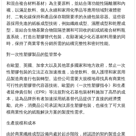
和混合複合材料基材）為主要原料，並結合薄功能性隔離層和內
襯，以滿足飲料、個人永續和家用化學品等應用領域對液體密
封、二氧化碳保持和產品保存期限要求的永續包裝容器。這些容
器採用先進的紙板成型技術，例如纖維成型、濕壓成型和乾壓成
型，並結合生物基聚合物阻隔塗層和可回收的鋁或紙複合材料瓶
蓋系統，打造出塑膠替代包裝，在顯著減少化石基材料用量的同
時，保持了商業零售分銷所需的結構完整性和密封性能。
對一次性塑膠製品的監管禁令
在歐盟、英國、加拿大以及其他眾多國家和地方政府，禁止一次
性塑膠包裝的立法正在加速推進，迫使飲料、個人護理和家居用
品製造商進行包裝轉型。這些公司需要大規模地尋找具有商業性
可行性的塑膠替代容器技術。歐盟的《一次性塑膠指令》和生產
者延伸責任制（EPR）等法規對化石基包裝材料施加了高昂的成
本，這為品牌所有者加速採用紙基替代品提供了直接的經濟獎
勵。此外，消費品公司承諾淘汰原生塑膠包裝，也催生了可大規
模商業性化的紙瓶解決方案的製度性需求。
生產規模和成本
由於商業纖維成型設備尚處於起步階段，經認證的契約製造企業