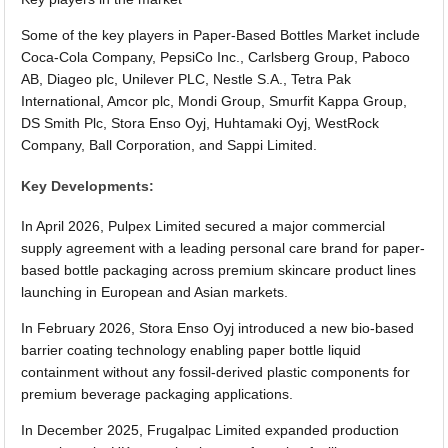
Some of the key players in Paper-Based Bottles Market include
Coca-Cola Company, PepsiCo Inc., Carlsberg Group, Paboco
AB, Diageo plc, Unilever PLC, Nestle S.A., Tetra Pak
International, Amcor plc, Mondi Group, Smurfit Kappa Group,
DS Smith Plc, Stora Enso Oyj, Huhtamaki Oyj, WestRock
Company, Ball Corporation, and Sappi Limited.
Key Developments:
In April 2026, Pulpex Limited secured a major commercial
supply agreement with a leading personal care brand for paper-
based bottle packaging across premium skincare product lines
launching in European and Asian markets.
In February 2026, Stora Enso Oyj introduced a new bio-based
barrier coating technology enabling paper bottle liquid
containment without any fossil-derived plastic components for
premium beverage packaging applications.
In December 2025, Frugalpac Limited expanded production