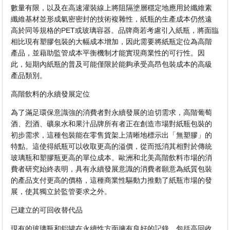
數量有限，以及在高速灌裝線上將阻隔塗層穩定地應用於纖維素
纖維基材並形成氣密密封的技術複雜性，紙瓶的生產成本仍然遠
高於同等規格的PET或玻璃容器。品牌商若考慮引入紙瓶，將面臨
相比現有塑膠包裝的大幅成本增加，因此需要將紙瓶定位為高階
產品，並藉助監管成本平衡機制才能實現商業性的可行性。因
此，短期內紙瓶的普及可能僅限於能夠承受高昂包裝成本的高級
產品類別。
高階飲料的永續發展定位
為了滿足環保意識強的消費者對永續發展的迫切需求，高階葡萄
酒、烈酒、礦泉水和果汁品牌所有者正在創造市場對紙瓶包裝的
初步需求，這種包裝能在零售貨架上清晰地標示出「無塑膠」的
特點。這使得紙瓶可以收取更高的溢價，從而抵消其相對於傳統
玻璃瓶和塑膠瓶更高的單位成本。歐洲和北美高階飲料市場的消
費者研究始終表明，具有永續發展意識的消費者願意為紙質包裝
的產品支付更高的價格，這種商業性驅動力推動了紙瓶市場的發
展，使其獨立於監管要求之外。
已建立的可回收替代品
現有的玻璃瓶和鋁罐在永續性方面擁有良好的記錄，包括高回收