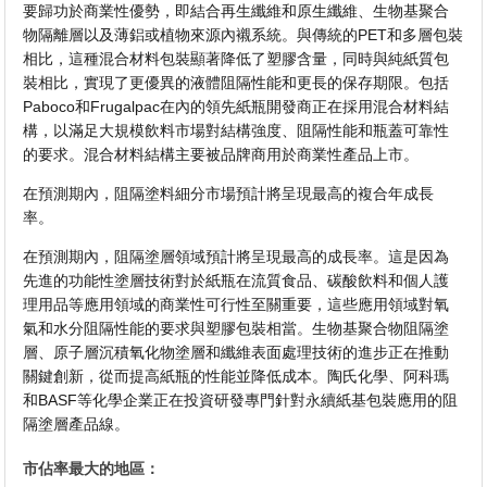
要歸功於商業性優勢，即結合再生纖維和原生纖維、生物基聚合
物隔離層以及薄鋁或植物來源內襯系統。與傳統的PET和多層包裝
相比，這種混合材料包裝顯著降低了塑膠含量，同時與純紙質包
裝相比，實現了更優異的液體阻隔性能和更長的保存期限。包括
Paboco和Frugalpac在內的領先紙瓶開發商正在採用混合材料結
構，以滿足大規模飲料市場對結構強度、阻隔性能和瓶蓋可靠性
的要求。混合材料結構主要被品牌商用於商業性產品上市。
在預測期內，阻隔塗料細分市場預計將呈現最高的複合年成長
率。
在預測期內，阻隔塗層領域預計將呈現最高的成長率。這是因為
先進的功能性塗層技術對於紙瓶在流質食品、碳酸飲料和個人護
理用品等應用領域的商業性可行性至關重要，這些應用領域對氧
氣和水分阻隔性能的要求與塑膠包裝相當。生物基聚合物阻隔塗
層、原子層沉積氧化物塗層和纖維表面處理技術的進步正在推動
關鍵創新，從而提高紙瓶的性能並降低成本。陶氏化學、阿科瑪
和BASF等化學企業正在投資研發專門針對永續紙基包裝應用的阻
隔塗層產品線。
市佔率最大的地區：