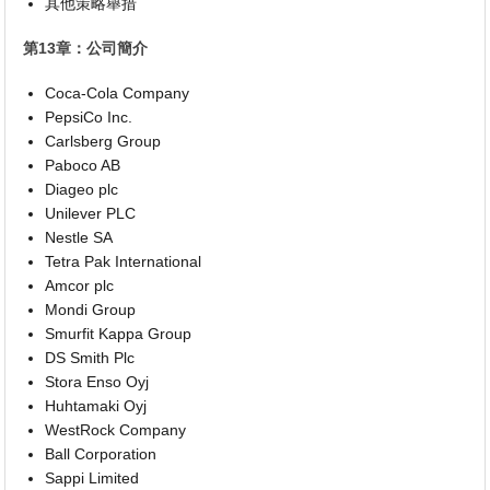
其他策略舉措
第13章：公司簡介
Coca-Cola Company
PepsiCo Inc.
Carlsberg Group
Paboco AB
Diageo plc
Unilever PLC
Nestle SA
Tetra Pak International
Amcor plc
Mondi Group
Smurfit Kappa Group
DS Smith Plc
Stora Enso Oyj
Huhtamaki Oyj
WestRock Company
Ball Corporation
Sappi Limited