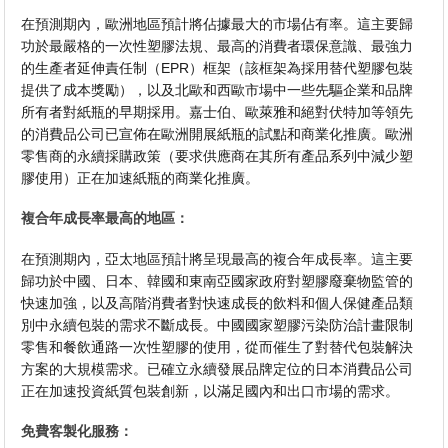
在預測期內，歐洲地區預計將佔據最大的市場佔有率。這主要歸
功於最嚴格的一次性塑膠法規、最高的消費者環保意識、最強力
的生產者延伸責任制（EPR）框架（該框架為採用替代塑膠包裝
提供了成本獎勵），以及北歐和西歐市場中一些先驅企業和品牌
所有者對紙瓶的早期採用。嘉士伯、歐萊雅和絕對伏特加等領先
的消費品公司已宣佈在歐洲開展紙瓶的試點和商業化推廣。歐洲
零售商的永續採購政策（要求供應商在其所有產品系列中減少塑
膠使用）正在加速紙瓶的商業化推廣。
複合年成長率最高的地區：
在預測期內，亞太地區預計將呈現最高的複合年成長率。這主要
歸功於中國、日本、韓國和東南亞國家政府對塑膠廢棄物監管的
快速加強，以及高階消費者對快速成長的飲料和個人保健產品類
別中永續包裝的需求不斷成長。中國國家塑膠污染防治計畫限制
零售和餐飲通路一次性塑膠的使用，從而催生了對替代包裝解決
方案的大規模需求。已確立永續發展品牌定位的日本消費品公司
正在加速投資紙質包裝創新，以滿足國內和出口市場的需求。
免費客製化服務：