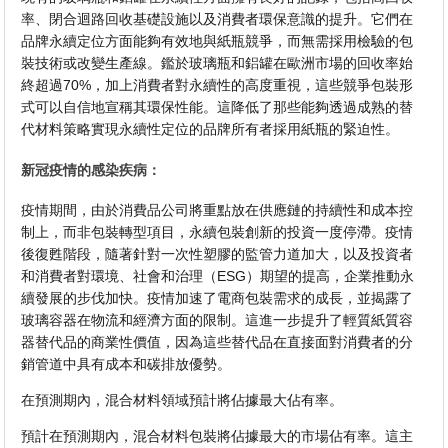
率、閉合迴路回收基礎設施以及消費者環保意識的提升。它們在
品牌永續定位方面能夠有效地與紙瓶競爭，而無需採用檢驗的包
裝技術或改變生產線。鑑於玻璃瓶和鋁罐在歐洲市場的回收率始
終超過70%，加上消費者對永續性的高度重視，這些競爭包裝形
式可以自信地宣稱其環保性能。這降低了那些能夠透過成熟的替
代材料策略實現永續性定位的品牌所有者採用紙瓶的緊迫性。
新冠疫情的感染疾病：
疫情期間，由於消費品公司將重點放在供應鏈的持續性和成本控
制上，而非包裝轉型項目，永續包裝創新的投資一度停滯。疫情
後復甦階段，隨著針對一次性塑膠的監管力道加大，以及投資者
和消費者對環境、社會和治理（ESG）期望的提高，企業推動永
續發展的步伐加快。疫情加速了電商包裝需求的成長，並揭露了
玻璃容器在物流和經濟方面的限制。這進一步提升了輕質紙質容
器替代品的商業性價值，因為這些替代品在直接面對消費者的分
銷管道中具有成本和碳排放優勢。
在預測期內，混合材料領域預計將佔據最大佔有率。
預計在預測期內，混合材料包裝將佔據最大的市場佔有率。這主